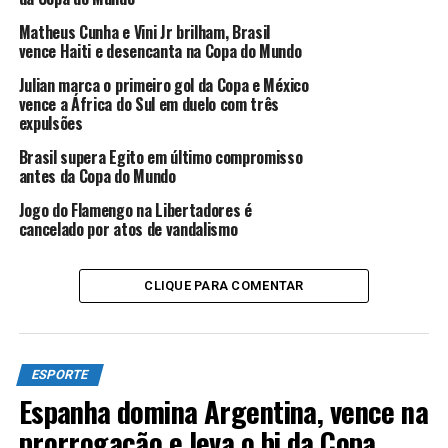
enquanto os gaúchos aparecem logo abaixo com 26. A
próxima partida do time de Salvador será na sexta-feira
Matheus Cunha e Vini Jr brilham, Brasil
vence Haiti e desencanta na Copa do Mundo
(8) contra o Vila Nova em Goiânia. Já o Grêmio receberá
o Náutico no mesmo dia em Porto Alegre.
Julian marca o primeiro gol da Copa e México
vence a África do Sul em duelo com três
expulsões
Brasil supera Egito em último compromisso
antes da Copa do Mundo
Jogo do Flamengo na Libertadores é
cancelado por atos de vandalismo
Edição:
Fábio Lisboa
Fonte:
Agencia Brasil
CLIQUE PARA COMENTAR
ANÚNCIO
ESPORTE
Espanha domina Argentina, vence na
prorrogação e leva o bi da Copa