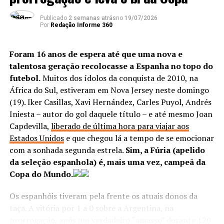
Publicado
2 semanas atrás
no
19/07/2026
Por
Redação Informe 360
TÓPICOS RELACIONADOS:
DESTAQUE
ESPORTE
ATÉ A PRÓXIMA
Foram 16 anos de espera até que uma nova e
Em noite de 7 a 1, Flamengo avança na Libertadores
talentosa geração recolocasse a Espanha no topo do
futebol.
Muitos dos ídolos da conquista de 2010, na
NÃO PERCA
Cano decide e Fluminense parte na frente do Cruzeiro
África do Sul, estiveram em Nova Jersey neste domingo
na Copa do Brasil
(19). Iker Casillas, Xavi Hernández, Carles Puyol, Andrés
Iniesta – autor do gol daquele título – e até mesmo Joan
Capdevilla,
liberado de última hora para viajar aos
Estados Unidos
e que chegou lá a tempo de se emocionar
com a sonhada segunda estrela.
Sim, a Fúria (apelido
da seleção espanhola) é, mais uma vez, campeã da
Copa do Mundo.
Os espanhóis tiveram pela frente os atuais donos da
taça. A vitória por 1 a 0 sobre a Argentina, na
prorrogação, após um verdadeiro “amasso” durante 120