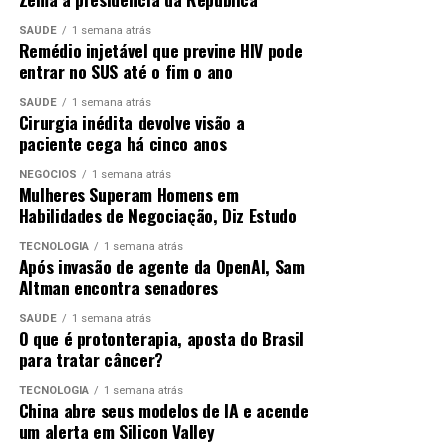
Falta de efetividade
SAÚDE
1 semana atrás
Como tinha dado a entender na entrevista coletiva do
Remédio injetável que previne HIV pode
último sábado (4),
Ancelotti escolheu Gabriel
entrar no SUS até o fim o ano
ANÚNCIO
Martinelli para o lugar de Lucas Paquetá – fora
SAÚDE
1 semana atrás
devido a uma lesão no músculo posterior da coxa
Cirurgia inédita devolve visão a
esquerda.
paciente cega há cinco anos
NEGÓCIOS
1 semana atrás
Mulheres Superam Homens em
ANÚNCIO
Habilidades de Negociação, Diz Estudo
TECNOLOGIA
1 semana atrás
Após invasão de agente da OpenAI, Sam
Altman encontra senadores
SAÚDE
1 semana atrás
O que é protonterapia, aposta do Brasil
para tratar câncer?
Do lado norueguês, o técnico Stale Solbakken fez uma
mudança em relação ao time do triunfo por 2 a 1 sobre a
TECNOLOGIA
1 semana atrás
China abre seus modelos de IA e acende
Costa do Marfim, nos 16 avos de final.
Recuperado de
um alerta em Silicon Valley
lesão, Julian Ryerson retornou à lateral direita, na