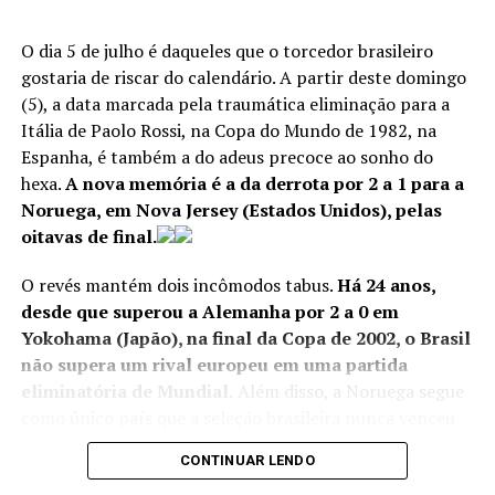
O dia 5 de julho é daqueles que o torcedor brasileiro
gostaria de riscar do calendário. A partir deste domingo
(5), a data marcada pela traumática eliminação para a
Itália de Paolo Rossi, na Copa do Mundo de 1982, na
Espanha, é também a do adeus precoce ao sonho do
hexa.
A nova memória é a da derrota por 2 a 1 para a
Noruega, em Nova Jersey (Estados Unidos), pelas
oitavas de final.
O revés mantém dois incômodos tabus.
Há 24 anos,
desde que superou a Alemanha por 2 a 0 em
Yokohama (Japão), na final da Copa de 2002, o Brasil
não supera um rival europeu em uma partida
eliminatória de Mundial.
Além disso, a Noruega segue
como único país que a seleção brasileira nunca venceu
Soccer Football – FIFA World Cup 2026 – Final – Spain v
na história. Agora, são três derrotas e dois empates.
Argentina – New York/New Jersey Stadium, East
CONTINUAR LENDO
Rutherford, New Jersey, U.S. – July 19, 2026 Spain’s
Grande estrela do time escandinavo, Erling Haaland foi,