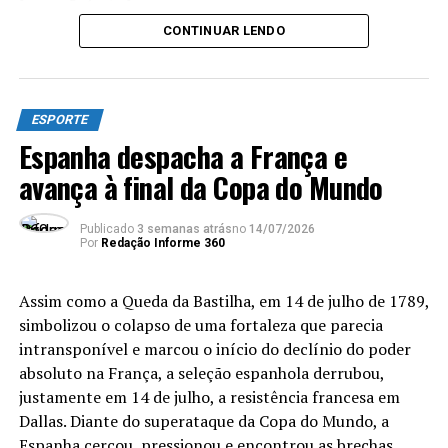
minutos de jogo, colocou a seleção europeia no grupo
CONTINUAR LENDO
seleto de bicampeões mundiais, que também tem
Uruguai e França – além, claro, daqueles com três ou
mais títulos, como os próprios argentinos e, o maior de
todos os ganhadores e único penta, o Brasil.
ESPORTE
Espanha despacha a França e
Diferentemente de 2010, o herói do título saiu do banco
avança à final da Copa do Mundo
de reservas. Mas, Ferran Torres e Iniesta têm algo em
comum. No momento em que decidiram a Copa para a
Espanha, ambos representavam o Barcelona. Ao
Publicado
3 semanas atrás
no
14/07/2026
Por
Redação Informe 360
contrário do ex-meio-campista, revelado no clube
catalão, o atacante de 26 anos é cria do Valência e
passou pelo Manchester City (Inglaterra) antes de
Assim como a Queda da Bastilha, em 14 de julho de 1789,
chegar ao Barça.
simbolizou o colapso de uma fortaleza que parecia
intransponível e marcou o início do declínio do poder
Com a sexta menor média de idade da Copa (26,2), a
absoluto na França, a seleção espanhola derrubou,
Fúria deixou um recado claro para 2030, quando
será
justamente em 14 de julho, a resistência francesa em
uma das sedes
: é favorita para buscar o tri.
Afinal,
Dallas. Diante do superataque da Copa do Mundo, a
possui nomes como os meias Gavi e Pedri e o atacante
Espanha cercou, pressionou e encontrou as brechas