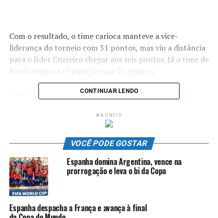
Com o resultado, o time carioca manteve a vice-
liderança do torneio com 31 pontos, mas viu a distância
para o líder Cruzeiro chegar aos seis pontos. Já o time de
Recife ocupa a 6ª posição com 22 pontos.
O próximo desafio do Vasco na competição será no
CONTINUAR LENDO
sábado (9) contra o Criciúma, em Santa Catarina. No
mesmo dia o Sport recebe o Londrina na Ilha do Retiro.
ANÚNCIO
Empate na Fonte Nova
VOCÊ PODE GOSTAR
Espanha domina Argentina, vence na
Bahia e Grêmio também jogaram na tarde deste
prorrogação e leva o bi da Copa
domingo (3) na Arena Fonte Nova, em Salvador, mas
empataram sem gols. Com o resultado, os dois times se
mantiveram dentro do G4 da competição. Os
Espanha despacha a França e avança à final
nordestinos ocupam a 3ª posição com 29 pontos,
da Copa do Mundo