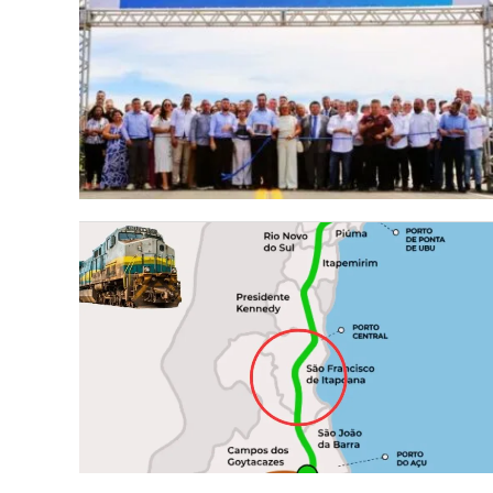
Porto Central v
interditar tre
liga praias das
Marobá no ES 
segunda(10)
A partir desta segunda-feira (10), um tre
orla de Presidente Kennedy, no litoral Su
passará...