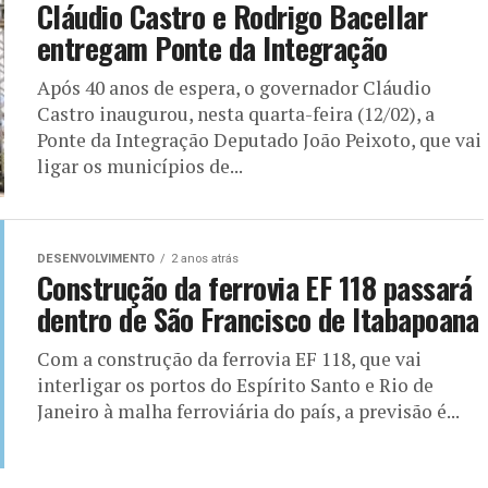
ai
Cláudio Castro e Rodrigo Bacellar
entregam Ponte da Integração
cho que
Após 40 anos de espera, o governador Cláudio
Castro inaugurou, nesta quarta-feira (12/02), a
 Neves e
Ponte da Integração Deputado João Peixoto, que vai
ligar os municípios de...
nesta
DESENVOLVIMENTO
2 anos atrás
Construção da ferrovia EF 118 passará
dentro de São Francisco de Itabapoana
cho de 3,1 quilômetros da
Com a construção da ferrovia EF 118, que vai
l do Espírito Santo,
interligar os portos do Espírito Santo e Rio de
Janeiro à malha ferroviária do país, a previsão é...