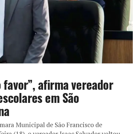
favor”, afirma vereador
 escolares em São
na
âmara Municipal de São Francisco de
eira (18), o vereador Isaac Salvador voltou