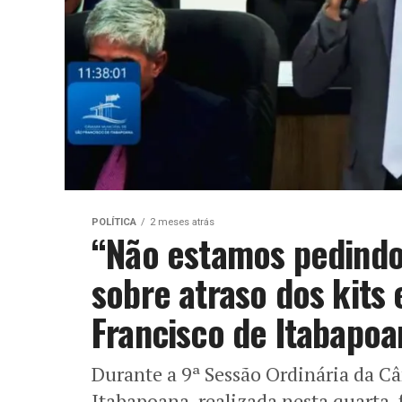
POLÍTICA
2 meses atrás
“Não estamos pedindo 
sobre atraso dos kits
Francisco de Itabapoa
Durante a 9ª Sessão Ordinária da C
Itabapoana, realizada nesta quarta-f