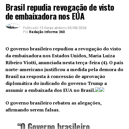
eleito surge como
Brasil repudia revogação de visto
mecanismo de burla à
de embaixadora nos EUA
autoridade da Justiça
Publicado
15 horas atrás
no
05/08/2026
Eleitoral, excluindo o
Por
Redação Informe 360
eleitor e, em consequência,
O governo brasileiro repudiou a revogação do visto
o exercício da soberania
da embaixadora nos Estados Unidos, Maria Luiza
popular, da escolha do
Ribeiro Viotti, anunciada nesta terça-feira (4). O país
titular para o cargo de
norte-americano justificou a medida pela demora do
Brasil na resposta à concessão de aprovação
governador do Estado,
diplomática do indicado do governo Trump a
ainda que em período
assumir a embaixada dos EUA no Brasil.
residual”, diz o ministro.
O governo brasileiro rebateu as alegações,
afirmando serem falsas.
“A soberania popular, nos termos do art. 14 da
“O Governo brasileiro
Constituição Federal, é exercida pelo sufrágio universal