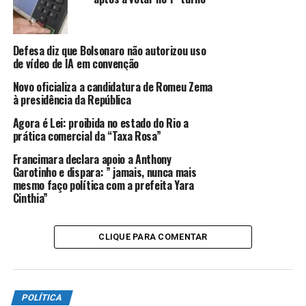
Inconstitucionalidade (ADI) 7942.
Defesa diz que Bolsonaro não autorizou uso
ANÚNCIO
de vídeo de IA em convenção
Novo oficializa a candidatura de Romeu Zema
à presidência da República
Agora é Lei: proibida no estado do Rio a
prática comercial da “Taxa Rosa”
Francimara declara apoio a Anthony
Na decisão, Zanin cita seu entendimento em prol do
Garotinho e dispara: ” jamais, nunca mais
voto direto, divergente da maioria do STF.
Ele
mesmo faço política com a prefeita Yara
classificou a
renúncia do governador Cláudio
Cinthia”
Castro
, na segunda-feira (23), como uma tentativa
de burlar a Justiça Eleitoral.
CLIQUE PARA COMENTAR
Zanin republicou seu voto no processo anterior.
“A renúncia do governador
POLÍTICA