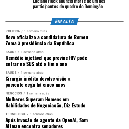
Luciano Huck anuncia morte de um dos
Poder Executivo.
participantes de quadro do Domingão
ANÚNCIO
Fonte:
Alerj
EM ALTA
POLÍTICA
1 semana atrás
Novo oficializa a candidatura de Romeu
ANÚNCIO
Zema à presidência da República
SAÚDE
1 semana atrás
A decisão também cassou e tornou inelegível o
Remédio injetável que previne HIV pode
entrar no SUS até o fim o ano
deputado estadual Rodrigo Bacellar, ex-secretário de
governo de Castro.
SAÚDE
1 semana atrás
Cirurgia inédita devolve visão a
Na mesma decisão, a
Justiça Eleitoral determinou então
paciente cega há cinco anos
que a Alerj realizasse eleições indiretas
para o governo
NEGÓCIOS
1 semana atrás
do estado.
Mulheres Superam Homens em
Habilidades de Negociação, Diz Estudo
Na quinta-feira (26), o deputado estadual Douglas
TECNOLOGIA
1 semana atrás
Ruas, do mesmo partido de Castro, chegou a ser
Após invasão de agente da OpenAI, Sam
eleito presidente da Alerj e
alçado ao cargo de
Altman encontra senadores