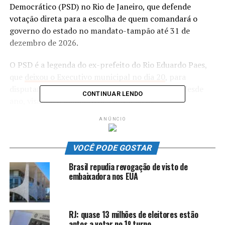
Democrático (PSD) no Rio de Janeiro, que defende
votação direta para a escolha de quem comandará o
governo do estado no mandato-tampão até 31 de
dezembro de 2026.
O PSD é a legenda do ex-prefeito do Rio Eduardo Paes,
que
deixou o Executivo municipal no dia 20
, para
disputar a eleição para governador em outubro desde
CONTINUAR LENDO
ano, visando o mandato de 2027 a 2030.
ANÚNCIO
Na eleição indireta, em vez de a população ir às
urnas, são os deputados estaduais que escolhem o
governador.
VOCÊ PODE GOSTAR
Brasil repudia revogação de visto de
Justificativa
embaixadora nos EUA
A decisão de Zanin foi tomada no mesmo dia em que
outra decisão do próprio
STF validou a eleição indireta
RJ: quase 13 milhões de eleitores estão
para o governo fluminense
, referente à Ação Direta de
aptos a votar no 1º turno