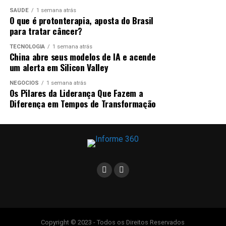
governador-tampão
.
Mas, no mesmo dia, uma decisão
SAÚDE
1 semana atrás
do
TJRJ anulou a votação
.
O que é protonterapia, aposta do Brasil
para tratar câncer?
A desembargadora Suely Lopes Magalhães, presidente
em exercício do TJRJ, entendeu que o processo eleitoral
TECNOLOGIA
1 semana atrás
China abre seus modelos de IA e acende
na Alerj só poderia ser realizado após a retotalização
um alerta em Silicon Valley
dos votos pelo Tribunal Regional Eleitoral (TRE),
conforme determinou o Tribunal Superior Eleitoral
NEGÓCIOS
1 semana atrás
Os Pilares da Liderança Que Fazem a
(TSE), na decisão que cassou o mandato do então
Diferença em Tempos de Transformação
presidente da Alerj.
ANÚNCIO
A retotalização consiste em contabilizar os votos das
Copyright © 2023 - Todos os Direitos Reservados