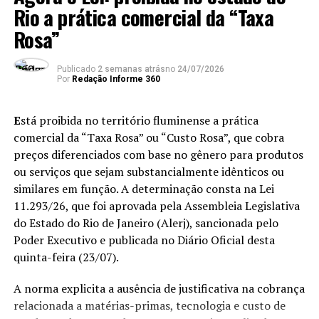
Rio a prática comercial da “Taxa
interinamente o posto de governador.
funcionários do governo dos Estados Unidos
, e justificou
Rosa”
a medida dizendo que a presença de ambos no país teria
ANÚNCIO
como objetivo colocar em dúvida o sistema eleitoral
ANÚNCIO
brasileiro.
Publicado
2 semanas atrás
no
24/07/2026
Por
Redação Informe 360
“Fica óbvio também o interesse descabido de interferir
na próxima eleição para presidente”.
E
stá proibida no território fluminense a prática
comercial da “Taxa Rosa” ou “Custo Rosa”, que cobra
A nota afirma que o
episódio de hoje faz parte de uma
preços diferenciados com base no gênero para produtos
Partido Comunista do Brasil (PCdoB) – 30 de julho
“escalada deliberada de medidas hostis” contra o
ou serviços que sejam substancialmente idênticos ou
Entenda
Partido Socialista dos Trabalhadores Unificado
Brasil.
similares em função. A determinação consta na Lei
(PSTU) – 31 de julho
11.293/26, que foi aprovada pela Assembleia Legislativa
Desde maio de 2025, o Rio de Janeiro não tinha vice-
“A decisão de hoje não é um
Partido Verde (PV) – 31 de julho
do Estado do Rio de Janeiro (Alerj), sancionada pelo
governador, uma vez que Thiago Pampolha
renunciou
fato isolado. Faz parte de
Poder Executivo e publicada no Diário Oficial desta
Partido da Causa Operária (PCO) – 1º de agosto
para assumir vaga de conselheiro do Tribunal de Contas
quinta-feira (23/07).
uma escalada deliberada de
do Estado (TCE)
.
Partido dos Trabalhadores (PT) – 2 de agosto
medidas hostis ao Brasil,
A norma explicita a ausência de justificativa na cobrança
Partido Socialista Brasileiro (PSB) – 2 de agosto
Com a manobra, o então presidente da Assembleia
relacionada a matérias-primas, tecnologia e custo de
motivadas por razões
Legislativa do Estado do Rio de Janeiro (Alerj), Rodrigo