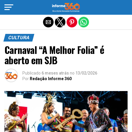
Sair da versão mobile
CULTURA
Carnaval “A Melhor Folia” é
aberto em SJB
Publicado
6 meses atrás
no
13/02/2026
Por
Redação Informe 360