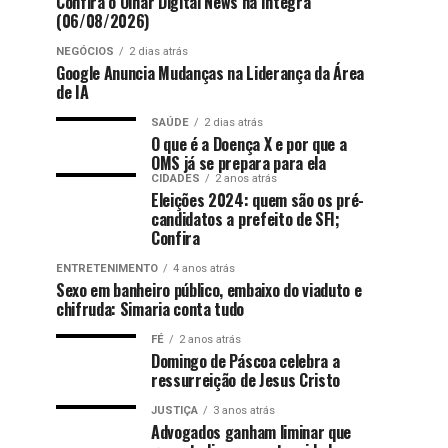
Confira o Olhar Digital News na íntegra
(06/08/2026)
NEGÓCIOS
2 dias atrás
Google Anuncia Mudanças na Liderança da Área
de IA
SAÚDE
2 dias atrás
O que é a Doença X e por que a
OMS já se prepara para ela
CIDADES
2 anos atrás
Eleições 2024: quem são os pré-
candidatos a prefeito de SFI;
Confira
ENTRETENIMENTO
4 anos atrás
Sexo em banheiro público, embaixo do viaduto e
chifruda: Simaria conta tudo
FÉ
2 anos atrás
Domingo de Páscoa celebra a
ressurreição de Jesus Cristo
JUSTIÇA
3 anos atrás
Advogados ganham liminar que