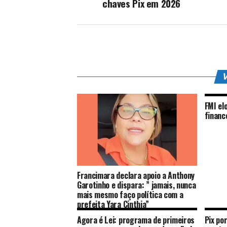
chaves Pix em 2026
V
FMI el
financ
Francimara declara apoio a Anthony
Garotinho e dispara: ” jamais, nunca
mais mesmo faço política com a
prefeita Yara Cinthia”
Agora é Lei: programa de primeiros
Pix po