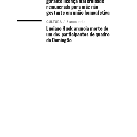
garante licença maternidade
remunerada para mãe não
gestante em união homoafetiva
CULTURA
3 anos atrás
Luciano Huck anuncia morte de
um dos participantes de quadro
do Domingão