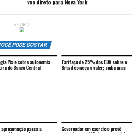
voo direto para Nova York
ANÚNCIO
OCÊ PODE GOSTAR
ogia Pix e cobra autonomia
Tarifaço de 25% dos EUA sobre o
eira do Banco Central
Brasil começa a valer; saiba mais
r aproximação passa a
Governador em exercício prevê