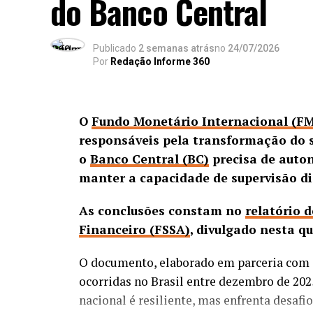
do Banco Central
Publicado
2 semanas atrás
no
24/07/2026
Por
Redação Informe 360
O
Fundo Monetário Internacional (FM
responsáveis pela transformação do s
o
Banco Central (BC)
precisa de auto
manter a capacidade de supervisão d
As conclusões constam no
relatório 
Financeiro (FSSA)
, divulgado nesta qu
O documento, elaborado em parceria com 
ocorridas no Brasil entre dezembro de 202
nacional é resiliente, mas enfrenta desafi