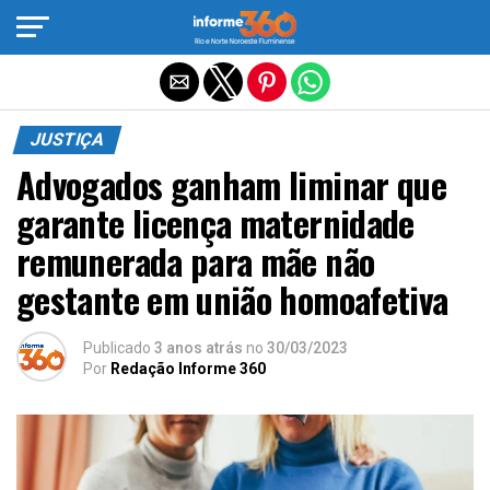
Sair da versão mobile
JUSTIÇA
Advogados ganham liminar que
garante licença maternidade
remunerada para mãe não
gestante em união homoafetiva
Publicado
3 anos atrás
no
30/03/2023
Por
Redação Informe 360