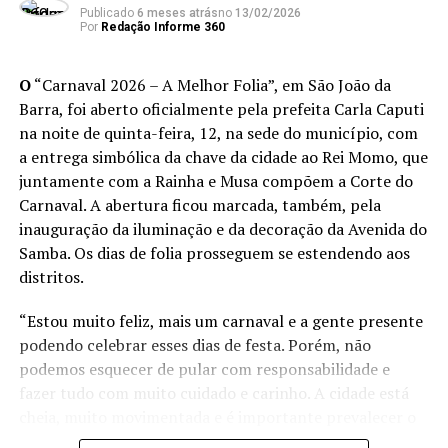
Publicado
6 meses atrás
no
13/02/2026
Por
Redação Informe 360
ANÚNCIO
O
“Carnaval 2026 – A Melhor Folia”, em São João da
Barra, foi aberto oficialmente pela prefeita Carla Caputi
na noite de quinta-feira, 12, na sede do município, com
a entrega simbólica da chave da cidade ao Rei Momo, que
juntamente com a Rainha e Musa compõem a Corte do
Carnaval. A abertura ficou marcada, também, pela
TÓPICOS RELACIONADOS:
CULTURA
DESTAQUE
inauguração da iluminação e da decoração da Avenida do
ATÉ A PRÓXIMA
Samba. Os dias de folia prosseguem se estendendo aos
“Ainda Estou Aqui” vence Oscar de melhor filme
distritos.
estrangeiro
NÃO PERCA
“Estou muito feliz, mais um carnaval e a gente presente
Campos: “A Convivência é uma Ilha” de sexta a domingo
podendo celebrar esses dias de festa. Porém, não
no Teatro de Bolso Procópio Ferreira
podemos esquecer de pular com responsabilidade e
fazer tudo com muito cuidado e carinho. A cidade está
cheia, muito movimentada e é importante prevalecer o
bom senso e o respeito ao próximo. O melhor Carnaval