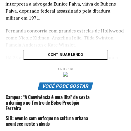
interpreta a advogada Eunice Paiva, viúva de Rubens
Paiva, deputado federal assassinado pela ditadura
militar em 1971.
Fernanda concorria com grandes estrelas de Hollywood
como Nicole Kidman, Angelina Jolie, Tilda Swinton,
Pamela Anderson e Kate Winslet.
CONTINUAR LENDO
Há 25 anos, Fernanda Montenegro, mãe de Fernanda
Torres, disputou a mesma categoria pela atuação
ANÚNCIO
em
Central do Brasil
. Ela não venceu, mas o filme ganhou
o Globo de Ouro na categoria melhor filme estrangeiro.
VOCÊ PODE GOSTAR
“Isso é uma prova que a arte dura na vida, até durante
Campos: “A Convivência é uma Ilha” de sexta
momentos difíceis pelos quais a Eunice Paiva passou e
a domingo no Teatro de Bolso Procópio
com tanto problema hoje em dia no mundo. Esse é um
Ferreira
filme que nos ajudou a pensar em como sobreviver em
SJB: evento com enfoque na cultura urbana
tempos como esses. Então, para a minha mãe, para a
acontece neste sábado
minha família, para os meus filhos e para todos, muito