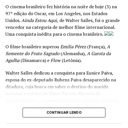
cantora Marah em cima do trio elétrico arrastou os
agradeceu à distribuidora brasileira Vitrine Filmes, à
O cinema brasileiro fez história na noite de hoje (3) na
foliões pela Avenida do Samba.
produtora e companheira Emilie, à equipe e ao
97ª edição do Oscar, em Los Angeles, nos Estados
elenco.
“Obrigado, Wagner Moura. As melhores
Unidos.
Ainda Estou Aqui,
de Walter Salles, foi o grande
A seguir, confira a programação organizada por
coisas acontecem quando você tem um grande ator e
vencedor na categoria de melhor filme internacional.
localidade:
um grande amigo. Eu dedico esse filme aos jovens
Uma conquista inédita para o cinema brasileiro.
cineastas. Esse é um grande momento”, afirmou o
SEDE
diretor.
O filme brasileiro superou
Emilia Pérez
(França),
A
Semente do Fruto Sagrado
(Alemanha),
A Garota da
Ensaios técnicos
A vitória coroou um percurso internacional iniciado
Agulha
(Dinamarca) e
Flow
(Letônia).
no Festival de Cannes, onde o filme teve estreia
concorrendo à Palma de Ouro. Na ocasião, uma
Walter Salles dedicou a conquista para Eunice Paiva,
ANÚNCIO
apresentação de frevo tomou a Avenida Croisette e se
esposa do ex-deputado Rubens Paiva desaparecido na
tornou um dos momentos mais comentados da edição.
ditadura, cuja busca em saber o destino do marido
norteou o roteiro do filme. Em seu discurso de
agradecimento, o cineasta brasileiro também ressaltou
ANÚNCIO
os trabalhos de Fernanda Torres, e sua mãe, Fernanda
CONTINUAR LENDO
Montenegro.
Anúncio
Indicado também para a estatueta de melhor