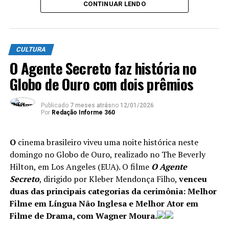
CONTINUAR LENDO
do interior do estado do Rio de janeiro está aberto e a
partir de agora é só alegria. Que todos tenham um ótimo
Carnaval e possam curtir cada momento”, ressaltou a
prefeita.
CULTURA
O Agente Secreto faz história no
Com a finalidade de promover segurança, respeito e
Globo de Ouro com dois prêmios
bem-estar, especialmente na Avenida do Samba, a
Prefeitura implementou diversas ações de
conscientização que vão desde campanhas educativas e
Publicado
7 meses atrás
no
12/01/2026
Por
Redação Informe 360
preventivas voltadas ao enfrentamento do assédio
sexual, da exploração infantil, do racismo, da homofobia
e da direção perigosa, a orientações sobre saúde, sobre o
O
cinema brasileiro viveu uma noite histórica neste
uso de protetor solar, preservativo, hidratação e
domingo no Globo de Ouro, realizado no The Beverly
consumo moderado de bebida alcoólica, além de
Hilton, em Los Angeles (EUA). O filme
O Agente
preservação dos espaços públicos.
Secreto
, dirigido por Kleber Mendonça Filho,
venceu
duas das principais categorias da cerimônia: Melhor
Entre as autoridades presentes na abertura oficial do
Filme em Língua Não Inglesa e Melhor Ator em
Carnaval estavam a deputada estadual Carla Machado,
Filme de Drama, com Wagner Moura.
secretários municipais e vereadores. Consagrado como o