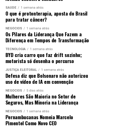
Na televisão, a série
Adolescência
saiu com dois prêmios
SAÚDE
1 semana atrás
O livro autobiográfico que nomeia o filme, de autoria de
O que é protonterapia, aposta do Brasil
de atuação: Owen Cooper venceu como Melhor Ator
Sexta-feira – 13/02
Marcelo Rubens Paiva, filho de Rubens e Eunice, foi para
para tratar câncer?
Coadjuvante em Série, e Stephen Graham foi premiado
o topo das listas dos mais vendidos. O próprio caso
pela atuação como protagonista, além de também
NEGÓCIOS
1 semana atrás
Rubens Paiva ganhou novos desdobramentos
Os Pilares da Liderança Que Fazem a
assinar a direção da produção.
ANÚNCIO
recentemente. Por determinação da Justiça, em janeiro
Diferença em Tempos de Transformação
deste ano a certidão de óbito do ex-deputado foi
Com duas estatuetas e forte repercussão
TECNOLOGIA
1 semana atrás
corrigida. Na versão original do documento, ele foi tido
BYD cria carro que faz drift sozinho;
internacional,
O Agente Secreto
consolida o Brasil como
como “desaparecido político”. Na nova redação, consta
motorista só desenha o percurso
um dos grandes protagonistas da atual temporada de
agora que sua morte foi violenta, causada pelo Estado
premiações do cinema mundial.
JUSTIÇA ELEITORAL
1 semana atrás
brasileiro.
Defesa diz que Bolsonaro não autorizou
20h – Caindo na Folia – Bandinha Amédio Venâncio
Agencia Brasil
uso de vídeo de IA em convenção
NEGÓCIOS
5 dias atrás
ANÚNCIO
20h – Bloco Baranga Top
Mulheres São Maioria no Setor de
ANÚNCIO
Seguros, Mas Minoria na Liderança
21h – Bloco Amigos da Bonita
NEGÓCIOS
1 semana atrás
Pernambucanas Nomeia Marcelo
Anúncio
Pimentel Como Novo CEO