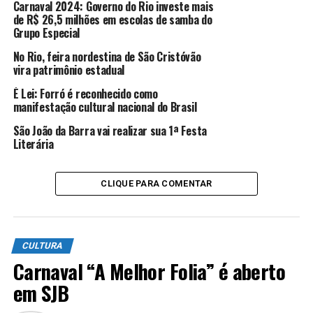
Carnaval 2024: Governo do Rio investe mais
obrigada ao Golden Globes”, disse Fernanda, ainda
de R$ 26,5 milhões em escolas de samba do
durante o discurso de agradecimento.
Grupo Especial
No Rio, feira nordestina de São Cristóvão
vira patrimônio estadual
ANÚNCIO
É Lei: Forró é reconhecido como
manifestação cultural nacional do Brasil
São João da Barra vai realizar sua 1ª Festa
Literária
Tanto
Ainda Estou Aqui
como
Central do Brasil
foram
CLIQUE PARA COMENTAR
dirigidos pelo cineasta Walter Salles.
Este ano, na categoria de melhor filme estrangeiro, o
Globo de Ouro ficou com a produção francesa
Emilia
CULTURA
Pérez
.
Carnaval “A Melhor Folia” é aberto
em SJB
Agencia Brasil