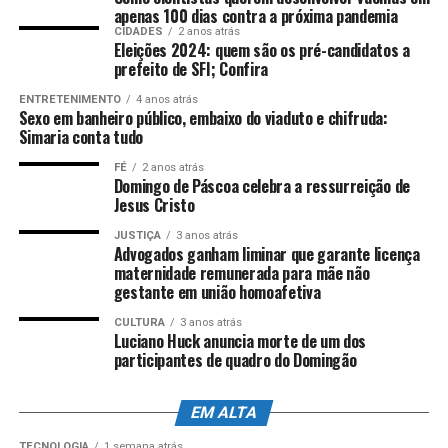
apenas 100 dias contra a próxima pandemia
Ex-deputado
CIDADES
2 anos atrás
Eleições 2024: quem são os pré-candidatos a
prefeito de SFI; Confira
Desde o ano passado, Eduardo Bolsonaro está nos
Estados Unidos, desta forma,
perdeu o mandato de
ENTRETENIMENTO
4 anos atrás
Sexo em banheiro público, embaixo do viaduto e chifruda:
parlamentar
por faltar às sessões da Câmara dos
Simaria conta tudo
Deputados.
FÉ
2 anos atrás
Domingo de Páscoa celebra a ressurreição de
Na prática, Eduardo não deve cumprir a pena
Jesus Cristo
enquanto estiver no exterior. O ex-deputado é aliado
JUSTIÇA
3 anos atrás
do presidente Donald Trump, e a notificação para
Advogados ganham liminar que garante licença
cumprimento da pena dificilmente seria cumprida
maternidade remunerada para mãe não
gestante em união homoafetiva
pelo governo norte-americano.
CULTURA
3 anos atrás
Acusação
Luciano Huck anuncia morte de um dos
participantes de quadro do Domingão
Durante o julgamento, a acusação foi lida pelo
subprocurador-geral da República Antônio Edilio
EM ALTA
Magalhães Teixeira, que defendeu a condenação de
TECNOLOGIA
1 semana atrás