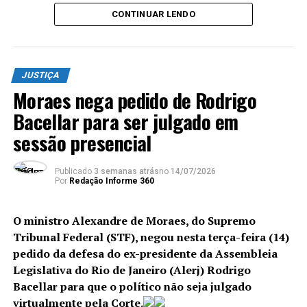
respeitou o direito à presunção de inocência e
CONTINUAR LENDO
declarou a perda do mandato automaticamente após
contabilizar um terço de faltas.
No entendimento de Flávio Dino, a decisão da Casa
JUSTIÇA
seguiu a Constituição e o regimento interno.
Moraes nega pedido de Rodrigo
“O julgamento de mérito da
Bacellar para ser julgado em
sessão presencial
Ação Penal nº 2.434 (Caso
Marielle), com a
Publicado
3 semanas atrás
no
14/07/2026
condenação do impetrante
Por
Redação Informe 360
à pena de 76 anos e três
O ministro Alexandre de Moraes, do Supremo
meses de reclusão, em
Tribunal Federal (STF), negou nesta terça-feira (14)
regime inicial fechado, e a
pedido da defesa do ex-presidente da Assembleia
Legislativa do Rio de Janeiro (Alerj) Rodrigo
manutenção de sua prisão
Bacellar para que o político não seja julgado
preventiva, confirma a
virtualmente pela Corte.