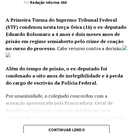
Por
Redação Informe 360
No entendimento de Moraes, a forma de julgamento
ANÚNCIO
é uma prerrogativa do relator, está prevista no
A Primeira Turma do Supremo Tribunal Federal
regimento interno e não prejudica a análise dos
(STF) condenou nesta terça-feira (16) o ex-deputado
argumentos da defesa.
Eduardo Bolsonaro a 4 anos e dois meses anos de
prisão em regime semiaberto pelo crime de coação
no curso do processo.
Cabe recurso contra a decisão.
ANÚNCIO
Os irmãos Domingos e Chiquinho Brazão foram
condenados a 76 anos de prisão.
Além do tempo de prisão, o ex-deputado foi
condenado a oito anos de inelegibilidade e à perda
Rivaldo recebeu pena de 18 anos de prisão. Ronald vai
do cargo de escrivão da Polícia Federal.
cumprir 56 anos de prisão, e Robson Calixto foi
condenado a 9 anos. Todos estão presos e cumprem
Por unanimidade, o colegiado concordou com a
“Caso tenha interesse em fazer sustentação oral, a parte
prisão definitiva, exceto Chiquinho, que está em prisão
acusação apresentada pela Procuradoria-Geral da
poderá, desde que observado o rito, encaminhá-la por
domiciliar por questões de saúde.
República (PGR) e entendeu que
há provas para
meio eletrônico, após a publicação da pauta e até 48
concluir que o ex-deputado articulou o
tarifaço
dos
horas antes de iniciado o julgamento em ambiente
Estados Unidos contra as exportações brasileiras
virtual”, afirmou Moraes.
CONTINUAR LENDO
para tentar evitar a condenação do pai, o ex-