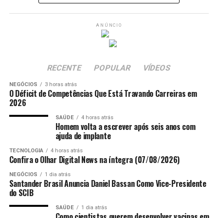
presidente Jair Bolsonaro, no processo da
trama
A Primeira Turma da Corte também é formada pelos
golpista
.
ministros Cristiano Zanin, Cármen Lúcia e Flávio Dino.
ANÚNCIO
Além disso, outras medidas adotadas pelo governo
norte-americano, como a revogação dos vistos de
ministros da Corte e do governo federal e a aplicação
RECENTE
POPULAR
VÍDEOS
das sanções econômicas da
Lei Magnitsky
, também
NEGÓCIOS
3 horas atrás
tiveram o mesmo objetivo, conforme o entendimento da
O Déficit de Competências Que Está Travando Carreiras em
Corte.
2026
SAÚDE
4 horas atrás
>> Siga o canal da
Agência Brasil
no WhatsApp
Homem volta a escrever após seis anos com
ajuda de implante
TECNOLOGIA
4 horas atrás
ANÚNCIO
Confira o Olhar Digital News na íntegra (07/08/2026)
NEGÓCIOS
1 dia atrás
Santander Brasil Anuncia Daniel Bassan Como Vice-Presidente
do SCIB
SAÚDE
1 dia atrás
Como cientistas querem desenvolver vacinas em