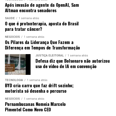
Eduardo.
Após invasão de agente da OpenAI, Sam
Altman encontra senadores
Segundo o subprocurador, as ameaças de Eduardo
SAÚDE
1 semana atrás
ocorreram durante a tramitação do processo da trama
O que é protonterapia, aposta do Brasil
golpista e foram concretizadas por meio do tarifaço, a
para tratar câncer?
suspensão dos vistos de oito dos 11 ministros da Corte e
NEGÓCIOS
1 semana atrás
por meio das sanções econômicas da Lei Magnitsky.
Os Pilares da Liderança Que Fazem a
Diferença em Tempos de Transformação
JUSTIÇA ELEITORAL
1 semana atrás
ANÚNCIO
Defesa diz que Bolsonaro não autorizou
uso de vídeo de IA em convenção
TECNOLOGIA
1 semana atrás
BYD cria carro que faz drift sozinho;
motorista só desenha o percurso
Defesa
NEGÓCIOS
1 semana atrás
Pernambucanas Nomeia Marcelo
Pimentel Como Novo CEO
A
defesa do ex-deputado
foi feita pela Defensoria