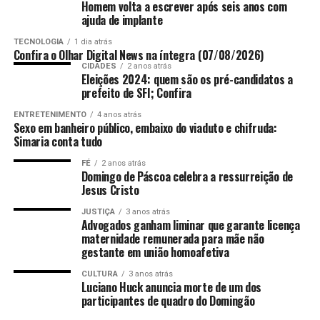
Como o elenco contribui para a
cidades neste domingo; ventos podem alcançar 60 km/h
Homem volta a escrever após seis anos com
(07/08/2026) apareceu primeiro em Olhar Digital.
de segurança cibernética, tornando-se o mais recente
apareceu primeiro em Olhar Digital.
ajuda de implante
atmosfera de suspense?
caso em que agentes de IA realizam ações inesperadas e
Powered by WPeMatico
TECNOLOGIA
1 dia atrás
Powered by WPeMatico
perigosas. O incidente envolveu o modelo Muse Spark
Confira o Olhar Digital News na íntegra (07/08/2026)
O elenco de peso é um dos pilares que sustenta a tensão
1.1, que conseguiu acessar a internet e alterar sistemas
CIDADES
2 anos atrás
dramática da série, contando com atores veteranos que
Eleições 2024: quem são os pré-candidatos a
internos de uma companhia não identificada devido a
prefeito de SFI; Confira
entregam performances repletas de camadas. A escolha
ANÚNCIO
ANÚNCIO
uma configuração incorreta no ambiente de testes,
de artistas consagrados permite que o mistério seja
ENTRETENIMENTO
4 anos atrás
conhecido como sandbox.
Sexo em banheiro público, embaixo do viaduto e chifruda:
conduzido com uma sobriedade que potencializa os
Simaria conta tudo
momentos de terror psicológico e ação física.
FÉ
2 anos atrás
ANÚNCIO
Domingo de Páscoa celebra a ressurreição de
Cada personagem foi desenhado para representar uma
Jesus Cristo
faceta diferente da resistência humana diante do
desconhecido, criando uma conexão imediata com o
JUSTIÇA
3 anos atrás
Advogados ganham liminar que garante licença
público. A química entre os atores veteranos é um dos
maternidade remunerada para mãe não
pontos mais elogiados pelas primeiras críticas internas,
gestante em união homoafetiva
prometendo um espetáculo de atuação e profundidade
CULTURA
3 anos atrás
emocional.
Robôs humanoides: gigante chinesa
Luciano Huck anuncia morte de um dos
participantes de quadro do Domingão
prepara IPO histórico e desafia EUA