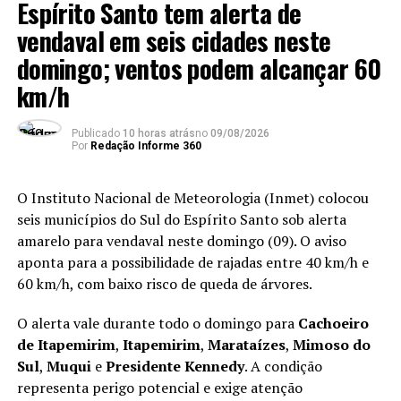
Espírito Santo tem alerta de
originais que buscam capturar o público órfão de
vendaval em seis cidades neste
grandes mistérios e aventuras juvenis épicas.
domingo; ventos podem alcançar 60
km/h
📅 Anúncio Oficial:
Divulgação do primeiro teaser e das
imagens conceituais que definem o tom visual da obra.
Publicado
10 horas atrás
no
09/08/2026
Por
Redação Informe 360
🎬 Campanha de Marketing:
Início da promoção intensiva
com detalhes sobre a trama e os novos personagens
O Instituto Nacional de Meteorologia (Inmet) colocou
centrais.
seis municípios do Sul do Espírito Santo sob alerta
amarelo para vendaval neste domingo (09). O aviso
🚀 Estreia Mundial:
Disponibilidade total de
The
aponta para a possibilidade de rajadas entre 40 km/h e
Boroughs na Netflix
para todos os usuários em 21 de
60 km/h, com baixo risco de queda de árvores.
maio.
O alerta vale durante todo o domingo para
Cachoeiro
Qual é o principal mistério de
de Itapemirim
,
Itapemirim
,
Marataízes
,
Mimoso do
The Boroughs na Netflix?
Sul
,
Muqui
e
Presidente Kennedy
. A condição
representa perigo potencial e exige atenção