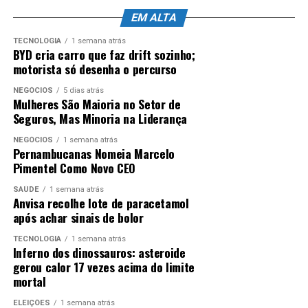
ANÚNCIO
EM ALTA
A empresa chinesa Unitree definiu o preço de sua oferta
pública inicial de ações, alcançando uma avaliação
TECNOLOGIA
1 semana atrás
BYD cria carro que faz drift sozinho;
estimada de 61 bilhões de yuans, cerca de US$ 46 bilhões.
motorista só desenha o percurso
A operação coloca a fabricante de robôs humanoides
como a primeira empresa do segmento a estrear no
NEGÓCIOS
5 dias atrás
Mulheres São Maioria no Setor de
mercado acionário chinês.
Seguros, Mas Minoria na Liderança
Por que esta série é
O post Confira o Olhar Digital News na íntegra
NEGÓCIOS
1 semana atrás
considerada a sucessora
Pernambucanas Nomeia Marcelo
(06/08/2026) apareceu primeiro em Olhar Digital.
Pimentel Como Novo CEO
espiritual de grandes sucessos?
Powered by WPeMatico
SAÚDE
1 semana atrás
Anvisa recolhe lote de paracetamol
A série herda a capacidade de criar mundos onde o
após achar sinais de bolor
comum e o fantástico colidem de forma harmoniosa e
ANÚNCIO
assustadora ao mesmo tempo. Ao utilizar a fórmula de
TECNOLOGIA
1 semana atrás
Inferno dos dinossauros: asteroide
“mistério em cidade pequena”, a produção consegue
gerou calor 17 vezes acima do limite
evocar sentimentos de nostalgia enquanto introduz
mortal
conceitos modernos de ficção científica e suspense.
ELEIÇÕES
1 semana atrás