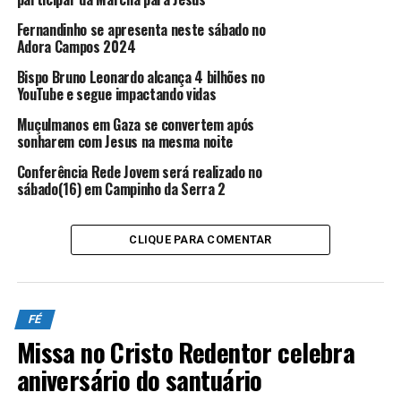
PROGRAMAÇÃO COMPLETA:
Fernandinho se apresenta neste sábado no
Adora Campos 2024
ANÚNCIO
Bispo Bruno Leonardo alcança 4 bilhões no
YouTube e segue impactando vidas
Muçulmanos em Gaza se convertem após
sonharem com Jesus na mesma noite
Conferência Rede Jovem será realizado no
sábado(16) em Campinho da Serra 2
27/07 – Domingo
• 19h – Missa na Comunidade N. Sra. da Penha (Pe.
CLIQUE PARA COMENTAR
Antoniel de Almeida Peçanha) – Setor Santíssima
Trindade
28/07 – Segunda-feira
FÉ
• 19h – Missa na Comunidade Santa Terezinha (Frei
Missa no Cristo Redentor celebra
Cleber – Par. N. Sra. do Amparo) – Setor Caminhando
aniversário do santuário
com Cristo