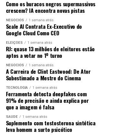
Como os buracos negros supermassivos
crescem? IA encontra novas pistas
Ver essa foto no Instagram
NEGÓCIOS
1 semana atrás
Scale AI Contrata Ex-Executivo do
Google Cloud Como CEO
ELEIÇÕES
1 semana atrás
RJ: quase 13 milhões de eleitores estão
aptos a votar no 1º turno
NEGÓCIOS
1 semana atrás
A Carreira de Clint Eastwood: De Ator
Subestimado a Mestre do Cinema
Uma publicação compartilhada por Mc Dedé de Deus 🎤 (@mcdede_funkgospel)
TECNOLOGIA
1 semana atrás
Ferramenta detecta deepfakes com
91% de precisão e ainda explica por
“Alguns pensam que funk é
que a imagem é falsa
coisa do diabo, mas mostro
SAÚDE
1 semana atrás
Suplemento com testosterona sintética
que o que vale é o
leva homem a surto psicótico