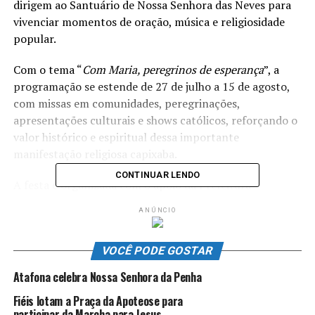
dirigem ao Santuário de Nossa Senhora das Neves para
vivenciar momentos de oração, música e religiosidade
popular.
Com o tema “
Com Maria, peregrinos de esperança
”, a
programação se estende de 27 de julho a 15 de agosto,
com missas em comunidades, peregrinações,
apresentações culturais e shows católicos, reforçando o
valor histórico e espiritual dessa importante
manifestação religiosa capixaba.
CONTINUAR LENDO
A festa é organizada com o apoio da Prefeitura
Municipal de Presidente Kennedy, que reconhece e
ANÚNCIO
valoriza a relevância dessa devoção mariana para o
município, tanto do ponto de vista cultural quanto
VOCÊ PODE GOSTAR
turístico. O evento também marca um momento de
encontro entre gerações, reafirmação da fé e resgate de
Atafona celebra Nossa Senhora da Penha
raízes religiosas profundas do povo kennedense.
Fiéis lotam a Praça da Apoteose para
participar da Marcha para Jesus