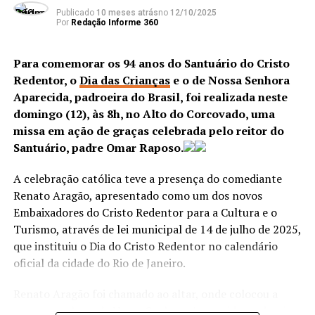
29/07 – Terça-feira
Publicado
10 meses atrás
no
12/10/2025
Por
Redação Informe 360
• 19h – Missa na Comunidade São José – Serude (Pe.
Enildo – Par. São João Batista/Muqui) – Setor Estrela da
Evangelização
Para comemorar os 94 anos do Santuário do Cristo
Redentor, o
Dia das Crianças
e o de Nossa Senhora
30/07 – Quarta-feira
Aparecida, padroeira do Brasil, foi realizada neste
• 19h – Missa na Comunidade N. Sra. das Graças –
domingo (12), às 8h, no Alto do Corcovado, uma
Cabral (Pe. Pedro – Par. N. Sra. Imaculada
missa em ação de graças celebrada pelo reitor do
Conceição/Piúma) – Setor São José Operário
Santuário, padre Omar Raposo.
A celebração católica teve a presença do comediante
ANÚNCIO
Renato Aragão, apresentado como um dos novos
Embaixadores do Cristo Redentor para a Cultura e o
Turismo, através de lei municipal de 14 de julho de 2025,
que instituiu o Dia do Cristo Redentor no calendário
oficial da cidade do Rio de Janeiro.
Renato Aragão foi chamado ao altar, onde colocou a
31/07 – Quinta-feira
coroa na cabeça de Nossa Senhora Aparecida, padroeira