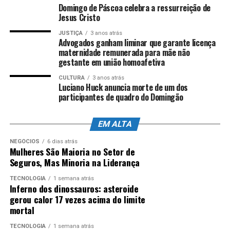
Domingo de Páscoa celebra a ressurreição de
Jesus Cristo
JUSTIÇA
3 anos atrás
ANÚNCIO
Advogados ganham liminar que garante licença
maternidade remunerada para mãe não
gestante em união homoafetiva
CULTURA
3 anos atrás
Luciano Huck anuncia morte de um dos
participantes de quadro do Domingão
EM ALTA
NEGÓCIOS
6 dias atrás
Mulheres São Maioria no Setor de
Seguros, Mas Minoria na Liderança
TECNOLOGIA
1 semana atrás
Inferno dos dinossauros: asteroide
gerou calor 17 vezes acima do limite
mortal
TECNOLOGIA
1 semana atrás