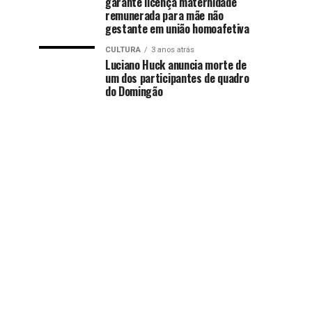
garante licença maternidade
remunerada para mãe não
gestante em união homoafetiva
CULTURA
3 anos atrás
Luciano Huck anuncia morte de
um dos participantes de quadro
do Domingão