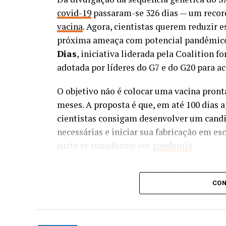
covid-19
passaram-se 326 dias — um recor
vacina
. Agora, cientistas querem reduzir e
próxima ameaça com potencial pandêmico
Dias
, iniciativa liderada pela Coalition 
adotada por líderes do G7 e do G20 para ac
O objetivo não é colocar uma vacina pron
meses. A proposta é que, em até 100 dias 
cientistas consigam desenvolver um candid
necessárias e iniciar sua fabricação em e
surto se transforme em
pandemia
.
Para a infectologista Luana Araújo, médic
Universidade Federal do Rio de Janeiro (
CON
Bloomberg School of Public Health, a met
as plataformas de RNA mensageiro (
mRN
pandemia de covid-19.