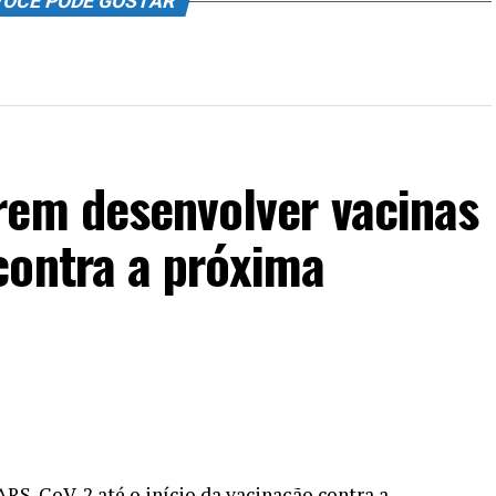
OCÊ PODE GOSTAR
rem desenvolver vacinas
contra a próxima
RS-CoV-2 até o início da vacinação contra a