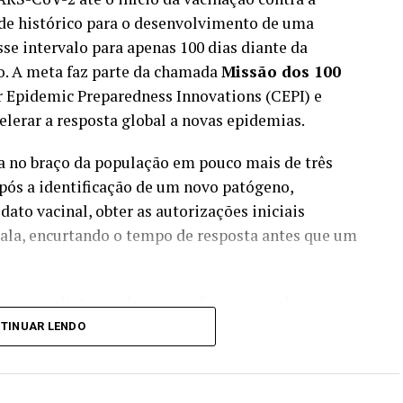
de histórico para o desenvolvimento de uma
sse intervalo para apenas 100 dias diante da
. A meta faz parte da chamada
Missão dos 100
for Epidemic Preparedness Innovations (CEPI) e
elerar a resposta global a novas epidemias.
ta no braço da população em pouco mais de três
após a identificação de um novo patógeno,
ato vacinal, obter as autorizações iniciais
scala, encurtando o tempo de resposta antes que um
a especialista em doenças infecciosas pela
UFRJ) e mestre em Saúde Pública pela Johns Hopkins
TINUAR LENDO
a só se tornou plausível porque tecnologias como
A
) já vinham sendo desenvolvidas muito antes da