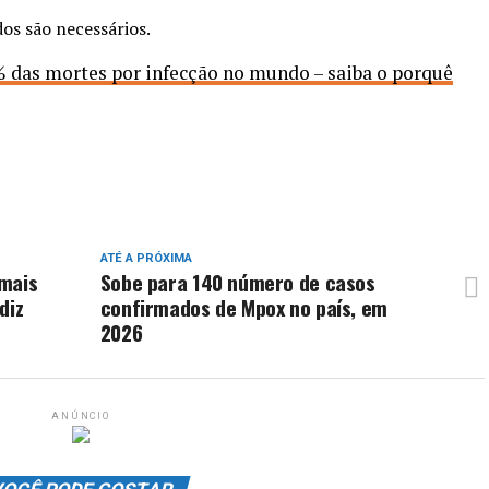
dos são necessários.
% das mortes por infecção no mundo – saiba o porquê
ATÉ A PRÓXIMA
 mais
Sobe para 140 número de casos
diz
confirmados de Mpox no país, em
2026
ANÚNCIO