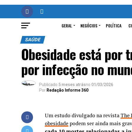
GERAL
NEGÓCIOS
POLÍTICA
C
SAÚDE
Obesidade está por 
por infecção no mun
Publicado
5 meses atrás
no
01/03/2026
Por
Redação Informe 360
Um estudo divulgado na revista
The 
obesidade
podem ser ainda mais grave
cada 10 mortes relacionadas a in