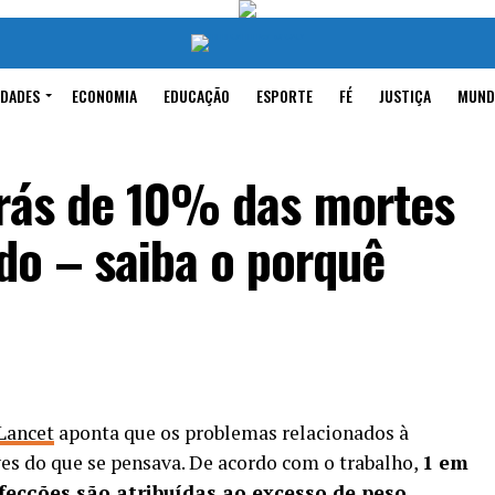
IDADES
ECONOMIA
EDUCAÇÃO
ESPORTE
FÉ
JUSTIÇA
MUND
trás de 10% das mortes
do – saiba o porquê
Lancet
aponta que os problemas relacionados à
s do que se pensava. De acordo com o trabalho,
1 em
fecções são atribuídas ao excesso de peso
.