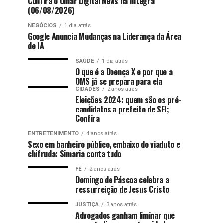
Confira o Olhar Digital News na íntegra
(06/08/2026)
NEGÓCIOS
1 dia atrás
Google Anuncia Mudanças na Liderança da Área
de IA
SAÚDE
1 dia atrás
O que é a Doença X e por que a
OMS já se prepara para ela
CIDADES
2 anos atrás
Eleições 2024: quem são os pré-
candidatos a prefeito de SFI;
Confira
ENTRETENIMENTO
4 anos atrás
Sexo em banheiro público, embaixo do viaduto e
chifruda: Simaria conta tudo
FÉ
2 anos atrás
Domingo de Páscoa celebra a
ressurreição de Jesus Cristo
JUSTIÇA
3 anos atrás
Advogados ganham liminar que