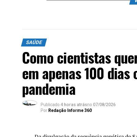
V
SAÚDE
Como cientistas que
em apenas 100 dias 
pandemia
Publicado
4 horas atrás
no
07/08/2026
Por
Redação Informe 360
Da divulgação da sequência genética do SA