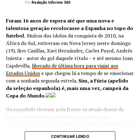
Por
Redação Informe 360
Nas penalidades máximas, Reinaldo, Calleri, Igor
Foram 16 anos de espera até que uma nova e
Vinícius e Galoppo marcaram pelo São Paulo, que teve
talentosa geração recolocasse a Espanha no topo do
Luciano desperdiçando sua oportunidade, enquanto
futebol.
Muitos dos ídolos da conquista de 2010, na
Wellington Rato e Shaylon marcaram para o Atlético,
África do Sul, estiveram em Nova Jersey neste domingo
que viu Baralhas e Léo Pereira falharem.
(19). Iker Casillas, Xavi Hernández, Carles Puyol, Andrés
Iniesta – autor do gol daquele título – e até mesmo Joan
Edição: Fábio Lisboa
Capdevilla,
liberado de última hora para viajar aos
Estados Unidos
e que chegou lá a tempo de se emocionar
TÓPICOS RELACIONADOS:
DESTAQUE
ESPORTE
com a sonhada segunda estrela.
Sim, a Fúria (apelido
da seleção espanhola) é, mais uma vez, campeã da
ATÉ A PRÓXIMA
Caixa espera pelo Flamengo para avançar em
Copa do Mundo.
negociação sobre estádio próprio
Os espanhóis tiveram pela frente os atuais donos da
NÃO PERCA
taça. A vitória por 1 a 0 sobre a Argentina, na
Fla garante vaga na final da Libertadores e já tem
funcionário em Guayaquil
prorrogação, após um verdadeiro “amasso” durante 120
minutos de jogo, colocou a seleção europeia no grupo
CONTINUAR LENDO
seleto de bicampeões mundiais, que também tem