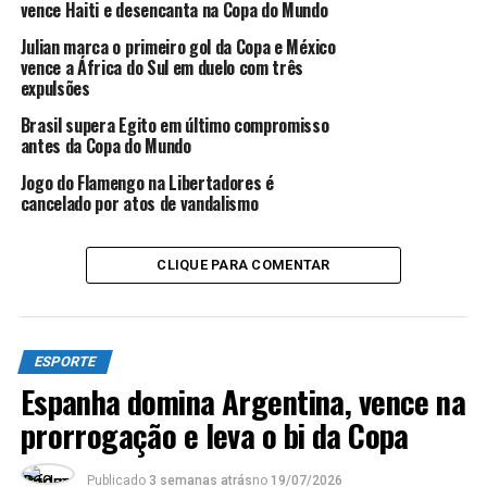
vence Haiti e desencanta na Copa do Mundo
Com a vantagem no marcador o São Paulo se animou de
Julian marca o primeiro gol da Copa e México
vez na partida, e chegou ao segundo aos 17 minutos da
vence a África do Sul em duelo com três
etapa final, quando Alisson cruzou para a área, onde
expulsões
Patrick se antecipou à defesa para marcar e levar a
Brasil supera Egito em último compromisso
decisão para os pênaltis.
antes da Copa do Mundo
Jogo do Flamengo na Libertadores é
cancelado por atos de vandalismo
ANÚNCIO
CLIQUE PARA COMENTAR
ESPORTE
Espanha domina Argentina, vence na
prorrogação e leva o bi da Copa
Publicado
3 semanas atrás
no
19/07/2026