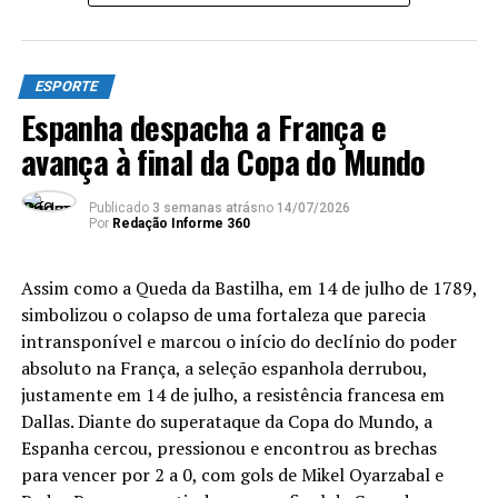
Uruguai e França – além, claro, daqueles com três ou
mais títulos, como os próprios argentinos e, o maior de
todos os ganhadores e único penta, o Brasil.
ESPORTE
Espanha despacha a França e
Diferentemente de 2010, o herói do título saiu do banco
avança à final da Copa do Mundo
de reservas. Mas, Ferran Torres e Iniesta têm algo em
comum. No momento em que decidiram a Copa para a
Espanha, ambos representavam o Barcelona. Ao
Publicado
3 semanas atrás
no
14/07/2026
Por
Redação Informe 360
contrário do ex-meio-campista, revelado no clube
catalão, o atacante de 26 anos é cria do Valência e
passou pelo Manchester City (Inglaterra) antes de
Assim como a Queda da Bastilha, em 14 de julho de 1789,
chegar ao Barça.
simbolizou o colapso de uma fortaleza que parecia
intransponível e marcou o início do declínio do poder
Com a sexta menor média de idade da Copa (26,2), a
absoluto na França, a seleção espanhola derrubou,
Fúria deixou um recado claro para 2030, quando
será
justamente em 14 de julho, a resistência francesa em
uma das sedes
: é favorita para buscar o tri.
Afinal,
Dallas. Diante do superataque da Copa do Mundo, a
possui nomes como os meias Gavi e Pedri e o atacante
Espanha cercou, pressionou e encontrou as brechas
Nico Williams – que sequer terão completado 30 anos –
para vencer por 2 a 0, com gols de Mikel Oyarzabal e
a caminho do terceiro Mundial. Mesmo os veteranos do