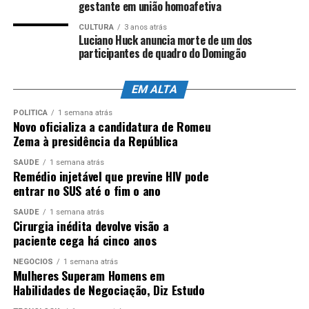
gestante em união homoafetiva
O adversário da Noruega nas quartas de final será
ANÚNCIO
CULTURA
3 anos atrás
conhecido ainda neste domingo.
Luciano Huck anuncia morte de um dos
A partir de 21h
participantes de quadro do Domingão
(horário de Brasília), o México pega a Inglaterra no
Estádio Azteca.
Quem passar no confronto da capital
mexicana encara a seleção nórdica no próximo sábado
EM ALTA
(11), às 18h, em Miami (Estados Unidos).
POLÍTICA
1 semana atrás
Novo oficializa a candidatura de Romeu
Falta de efetividade
Zema à presidência da República
SAÚDE
1 semana atrás
Como tinha dado a entender na entrevista coletiva do
Remédio injetável que previne HIV pode
último sábado (4),
Ancelotti escolheu Gabriel
entrar no SUS até o fim o ano
Martinelli para o lugar de Lucas Paquetá – fora
SAÚDE
1 semana atrás
devido a uma lesão no músculo posterior da coxa
Cirurgia inédita devolve visão a
esquerda.
paciente cega há cinco anos
NEGÓCIOS
1 semana atrás
Mulheres Superam Homens em
ANÚNCIO
Habilidades de Negociação, Diz Estudo