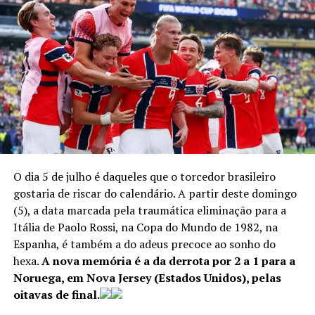
O dia 5 de julho é daqueles que o torcedor brasileiro
gostaria de riscar do calendário. A partir deste domingo
(5), a data marcada pela traumática eliminação para a
Itália de Paolo Rossi, na Copa do Mundo de 1982, na
Soccer Football – FIFA World Cup 2026 – Final – Spain v
Espanha, é também a do adeus precoce ao sonho do
Argentina – New York/New Jersey Stadium, East
hexa.
A nova memória é a da derrota por 2 a 1 para a
Rutherford, New Jersey, U.S. – July 19, 2026 Spain’s
Noruega, em Nova Jersey (Estados Unidos), pelas
Rodri lifts the trophy with teammates after winning the
oitavas de final.
World Cup REUTERS/Kai Pfaffenbach –
REUTERS/Kai