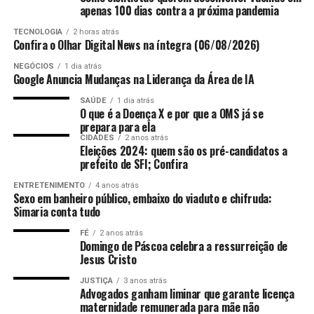
apenas 100 dias contra a próxima pandemia
Do lado argentino, frustração pelo adiamento do sonho
TECNOLOGIA
2 horas atrás
do tetra e do desejo de “vingar” a Copa de 1994, também
Confira o Olhar Digital News na íntegra (06/08/2026)
nos Estados Unidos, quando Diego Maradona foi
NEGÓCIOS
1 dia atrás
suspenso durante o torneio por
doping
.
Sem esquecer
Google Anuncia Mudanças na Liderança da Área de IA
do adeus de Lionel Messi às Copas. Aos 39 anos, no
SAÚDE
1 dia atrás
sexto Mundial da carreira, o camisa 10 se despede
O que é a Doença X e por que a OMS já se
prepara para ela
com o título de 2022, dois vices (2014 e 2026) e o
CIDADES
2 anos atrás
posto de segundo maior artilheiro da história do
Eleições 2024: quem são os pré-candidatos a
Futuro adversário da Noruega será conhecido ainda neste
evento, com 21 gols.
prefeito de SFI; Confira
domingo, entre Inglaterra e México –
REUTERS/Dylan
Martinez/Proibida reprodução
ENTRETENIMENTO
4 anos atrás
Durante boa parte da Copa, Messi liderou a estatística,
Sexo em banheiro público, embaixo do viaduto e chifruda:
Eliminado pela sexta vez seguida em uma fase
assumida na estreia, na vitória por 3 a 0 sobre a Argélia.
Simaria conta tudo
eliminatória, o Brasil faz sua pior campanha em
Ele, porém, foi ultrapassado no último sábado (18) pelo
FÉ
2 anos atrás
Copas desde 1990,
quando também caiu nas oitavas de
também atacante
Kylian Mbappé
. O francês chegou a 22
Domingo de Páscoa celebra a ressurreição de
final – à ocasião para a Argentina de Diego
gols na derrota por 6 a 4 para a Inglaterra, em Miami
Jesus Cristo
Maradona.
Daqui até 2030, a seleção canarinho
(Estados Unidos), na disputa do terceiro lugar.
JUSTIÇA
3 anos atrás
completará 28 anos sem título mundial,
o maior
Advogados ganham liminar que garante licença
jejum desde a primeira conquista, em 1958, na Suécia.
maternidade remunerada para mãe não