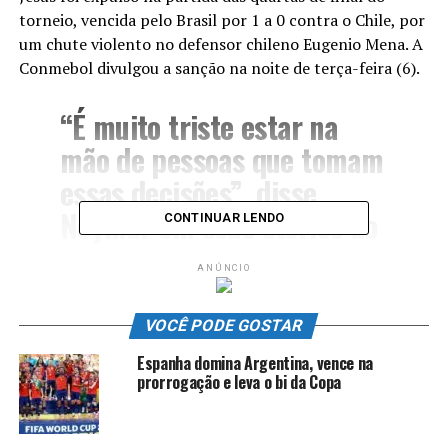
torneio, vencida pelo Brasil por 1 a 0 contra o Chile, por
um chute violento no defensor chileno Eugenio Mena. A
Conmebol divulgou a sanção na noite de terça-feira (6).
“É muito triste estar na
mão de pessoas que tomam
essas decisões”, disse
Neymar em seus stories do
CONTINUAR LENDO
Instagram junto com uma
ANÚNCIO
foto de Gabriel Jesus com a
notícia de que o jogador
VOCÊ PODE GOSTAR
estava fora da final.
Espanha domina Argentina, vence na
prorrogação e leva o bi da Copa
Dias atrás, Neymar também criticou a situação do
gramado dos jogos do torneio, que foi transferido para o