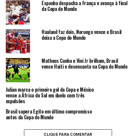
Espanha despacha a França e avança à final
Brasil de última hora apesar de um avanço generalizado
da Copa do Mundo
dos casos do novo coronavírus (covid-19) no país.
O Brasil se classificou para a final após vencer o Peru
Haaland faz dois, Noruega vence e Brasil
por 1 a 0 na segunda-feira (6) e disputará o clássico sul-
deixa a Copa do Mundo
americano contra a Argentina, que garantiu seu lugar
após vencer a Colômbia nos pênaltis na noite desta
terça-feira (7).
Matheus Cunha e Vini Jr brilham, Brasil
vence Haiti e desencanta na Copa do Mundo
ANÚNCIO
Julian marca o primeiro gol da Copa e México
vence a África do Sul em duelo com três
expulsões
Brasil supera Egito em último compromisso
antes da Copa do Mundo
TÓPICOS RELACIONADOS:
ARGENTINA
CONMENBOL
COPA AMÉRICA
ESPORTE
FUTEBOL
GABRIEL JESUS
CLIQUE PARA COMENTAR