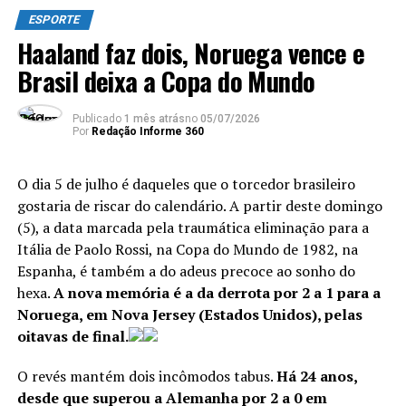
também, o quarto mais novo da história a vencer
ESPORTE
uma Copa. O líder da estatística? Pelé, na Suécia, em
Haaland faz dois, Noruega vence e
1958, com 17 anos e 249 dias.
Brasil deixa a Copa do Mundo
ANÚNCIO
Publicado
1 mês atrás
no
05/07/2026
Por
Redação Informe 360
O dia 5 de julho é daqueles que o torcedor brasileiro
gostaria de riscar do calendário. A partir deste domingo
(5), a data marcada pela traumática eliminação para a
Itália de Paolo Rossi, na Copa do Mundo de 1982, na
Espanha, é também a do adeus precoce ao sonho do
hexa.
A nova memória é a da derrota por 2 a 1 para a
Noruega, em Nova Jersey (Estados Unidos), pelas
oitavas de final.
O revés mantém dois incômodos tabus.
Há 24 anos,
desde que superou a Alemanha por 2 a 0 em