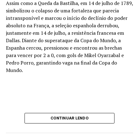
passou pelo Manchester City (Inglaterra) antes de
Assim como a Queda da Bastilha, em 14 de julho de 1789,
chegar ao Barça.
simbolizou o colapso de uma fortaleza que parecia
intransponível e marcou o início do declínio do poder
Com a sexta menor média de idade da Copa (26,2), a
absoluto na França, a seleção espanhola derrubou,
Fúria deixou um recado claro para 2030, quando
será
justamente em 14 de julho, a resistência francesa em
uma das sedes
: é favorita para buscar o tri.
Afinal,
Dallas. Diante do superataque da Copa do Mundo, a
possui nomes como os meias Gavi e Pedri e o atacante
Espanha cercou, pressionou e encontrou as brechas
Nico Williams – que sequer terão completado 30 anos –
para vencer por 2 a 0, com gols de Mikel Oyarzabal e
a caminho do terceiro Mundial. Mesmo os veteranos do
Pedro Porro, garantindo vaga na final da Copa do
elenco, como o volante Rodri (terá 34 anos) ou o lateral
Mundo.
Marc Cucurella (32), podem muito bem chegar lá.
E o que dizer de Lamine Yamal? O atacante de 19
anos é o mais jovem campeão mundial desde
Ronaldo, que tinha 17 anos no tetra, em 1994.
Detalhe: o brasileiro nem a campo foi naquela
CONTINUAR LENDO
campanha, enquanto Yamal é simplesmente a
estrela da companhia espanhola – apesar de atuação
discreta neste domingo. O craque se tornou,