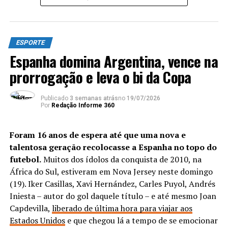
MARACANÃ
NEYMAR
SELEÇÃO BRASILEIRA
ATÉ A PRÓXIMA
Com Savarino artilheiro, Atlético-MG vence Flamengo no
Brasileiro
ESPORTE
Espanha domina Argentina, vence na
NÃO PERCA
Covid-19: público em estádios na Euro leva a aumento de
prorrogação e leva o bi da Copa
casos, diz OMS
Publicado
3 semanas atrás
no
19/07/2026
Por
Redação Informe 360
Foram 16 anos de espera até que uma nova e
talentosa geração recolocasse a Espanha no topo do
futebol.
Muitos dos ídolos da conquista de 2010, na
África do Sul, estiveram em Nova Jersey neste domingo
(19). Iker Casillas, Xavi Hernández, Carles Puyol, Andrés
Iniesta – autor do gol daquele título – e até mesmo Joan
Capdevilla,
liberado de última hora para viajar aos
Estados Unidos
e que chegou lá a tempo de se emocionar