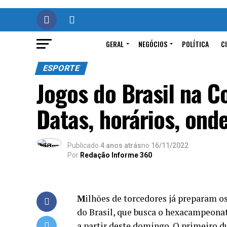
GERAL
NEGÓCIOS
POLÍTICA
C
ESPORTE
Jogos do Brasil na 
Datas, horários, onde
Publicado
4 anos atrás
no
16/11/2022
Por
Redação Informe 360
M
ilhões de torcedores já preparam os
do Brasil, que busca o hexacampeona
a partir deste domingo. O primeiro du