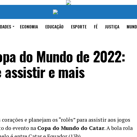
IDADES
ECONOMIA
EDUCAÇÃO
ESPORTE
FÉ
JUSTIÇA
MUND
Copa do Mundo de 2022:
 assistir e mais
 corações e planejam os “rolês” para assistir aos jogos
to do evento na
Copa do Mundo do Catar
. A bola rola
elo é entre Catar e Equador (13h).