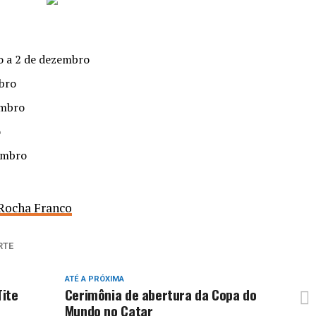
 a 2 de dezembro
bro
embro
o
embro
Rocha Franco
RTE
ATÉ A PRÓXIMA
Tite
Cerimônia de abertura da Copa do
Mundo no Catar