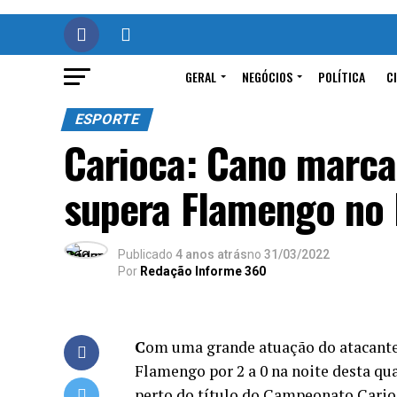
GERAL
NEGÓCIOS
POLÍTICA
C
ESPORTE
Carioca: Cano marca
supera Flamengo no
Publicado
4 anos atrás
no
31/03/2022
Por
Redação Informe 360
C
om uma grande atuação do atacante
Flamengo por 2 a 0 na noite desta qua
perto do título do Campeonato Cario