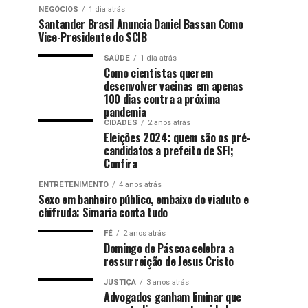
NEGÓCIOS
1 dia atrás
Santander Brasil Anuncia Daniel Bassan Como
Vice-Presidente do SCIB
SAÚDE
1 dia atrás
Como cientistas querem
desenvolver vacinas em apenas
100 dias contra a próxima
pandemia
CIDADES
2 anos atrás
Eleições 2024: quem são os pré-
candidatos a prefeito de SFI;
Confira
ENTRETENIMENTO
4 anos atrás
Sexo em banheiro público, embaixo do viaduto e
chifruda: Simaria conta tudo
FÉ
2 anos atrás
Domingo de Páscoa celebra a
ressurreição de Jesus Cristo
JUSTIÇA
3 anos atrás
Advogados ganham liminar que