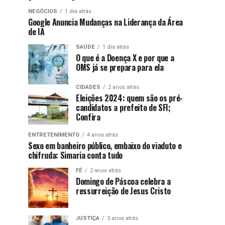
NEGÓCIOS
1 dia atrás
Google Anuncia Mudanças na Liderança da Área
de IA
SAÚDE
1 dia atrás
O que é a Doença X e por que a
OMS já se prepara para ela
CIDADES
2 anos atrás
Eleições 2024: quem são os pré-
candidatos a prefeito de SFI;
Confira
ENTRETENIMENTO
4 anos atrás
Sexo em banheiro público, embaixo do viaduto e
chifruda: Simaria conta tudo
FÉ
2 anos atrás
Domingo de Páscoa celebra a
ressurreição de Jesus Cristo
JUSTIÇA
3 anos atrás