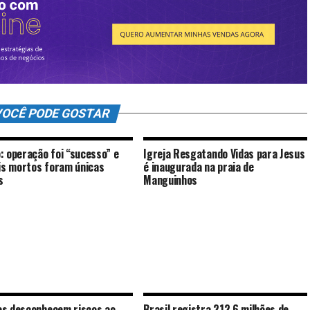
OCÊ PODE GOSTAR
: operação foi “sucesso” e
Igreja Resgatando Vidas para Jesus
ais mortos foram únicas
é inaugurada na praia de
s
Manguinhos
s desconhecem riscos ao
Brasil registra 212,6 milhões de