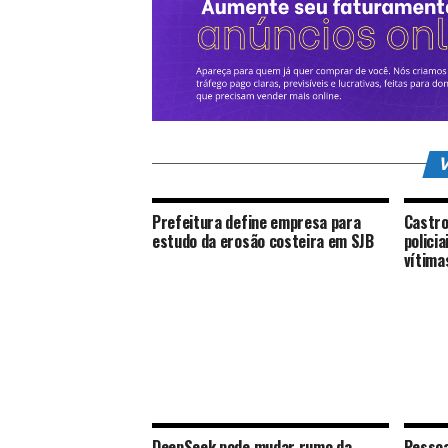
V
Prefeitura define empresa para
Castro
estudo da erosão costeira em SJB
polici
vítima
DeepSeek pode mudar rumo da
Pessoa