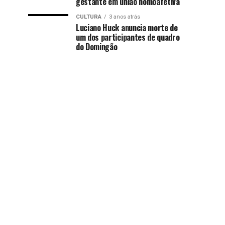
gestante em união homoafetiva
CULTURA
3 anos atrás
Luciano Huck anuncia morte de
um dos participantes de quadro
do Domingão