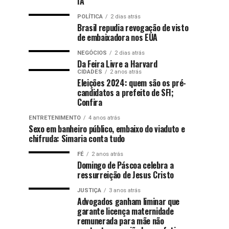
IA
POLÍTICA
2 dias atrás
Brasil repudia revogação de visto
de embaixadora nos EUA
NEGÓCIOS
2 dias atrás
Da Feira Livre a Harvard
CIDADES
2 anos atrás
Eleições 2024: quem são os pré-
candidatos a prefeito de SFI;
Confira
ENTRETENIMENTO
4 anos atrás
Sexo em banheiro público, embaixo do viaduto e
chifruda: Simaria conta tudo
FÉ
2 anos atrás
Domingo de Páscoa celebra a
ressurreição de Jesus Cristo
JUSTIÇA
3 anos atrás
Advogados ganham liminar que
garante licença maternidade
remunerada para mãe não