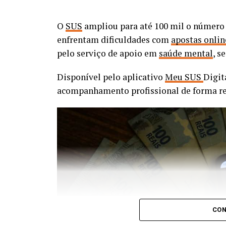
O
SUS
ampliou para até 100 mil o número 
enfrentam dificuldades com
apostas onlin
pelo serviço de apoio em
saúde mental
, s
Disponível pelo aplicativo
Meu SUS
Digit
acompanhamento profissional de forma rem
A observação da especialista ajuda a expli
Embora o SARS-CoV-2 pertencesse a uma f
que identificar os patógenos de maior ris
desenvolver plataformas, diagnósticos e 
quando um novo patógeno surgir.
CON