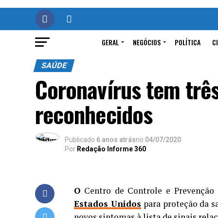
GERAL
NEGÓCIOS
POLÍTICA
C
SAÚDE
Coronavírus tem trê
reconhecidos
Publicado
6 anos atrás
no
04/07/2020
Por
Redação Informe 360
O
Centro de Controle e Prevenção 
Estados Unidos
para proteção da s
novos sintomas à lista de sinais rela