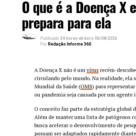
O que é a Doença X e
prepara para ela
Publicado
24 horas atrás
no
06/08/2026
Por
Redação Informe 360
A Doença X não é um
vírus
recém-descober
circulando pelo mundo. Na realidade, ela 
Mundial da Saúde (
OMS
) para representa
ou pandemia seja causada por um agente i
O conceito faz parte da estratégia global
Além de manter uma lista de patógenos c
busca acelerar o desenvolvimento de pesqu
possam ser adaptados rapidamente diant