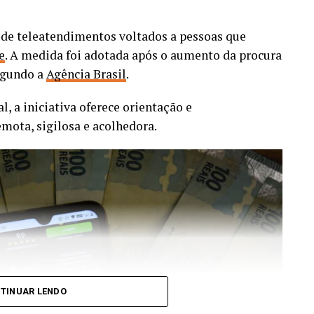
de teleatendimentos voltados a pessoas que
ANÚNCIO
e
. A medida foi adotada após o aumento da procura
egundo a
Agência Brasil
.
al, a iniciativa oferece orientação e
ota, sigilosa e acolhedora.
car a lógica por trás do conceito criado pela OMS.
amília de vírus já conhecida, a pandemia mostrou
co é apenas parte do desafio. Também é preciso
estratégias capazes de ser adaptados rapidamente
TINUAR LENDO