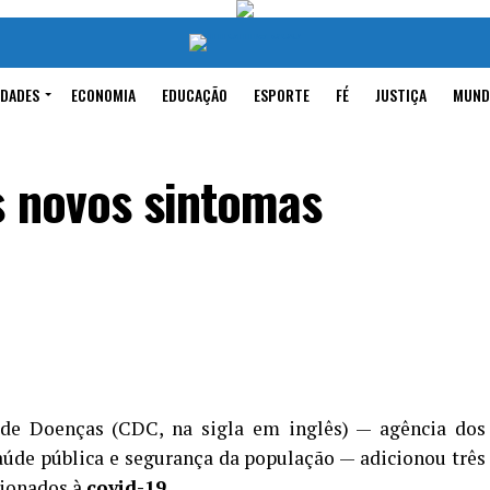
IDADES
ECONOMIA
EDUCAÇÃO
ESPORTE
FÉ
JUSTIÇA
MUND
s novos sintomas
de Doenças (CDC, na sigla em inglês) — agência dos
aúde pública e segurança da população — adicionou três
cionados à
covid-19
.