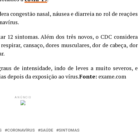
era congestão nasal, náusea e diarreia no rol de reações
navírus.
izar 12 sintomas. Além dos três novos, o CDC considera
e respirar, cansaço, dores musculares, dor de cabeça, dor
r.
raus de intensidade, indo de leves a muito severos, e
as depois da exposição ao vírus.
Fonte:
exame.com
ANÚNCIO
S
CORONAVÍRUS
SAÚDE
SINTOMAS