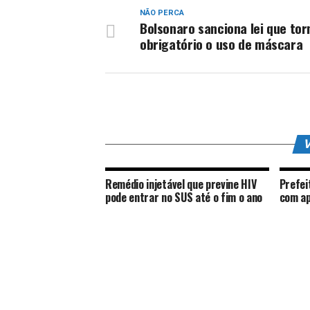
NÃO PERCA
Bolsonaro sanciona lei que tor
obrigatório o uso de máscara
V
Remédio injetável que previne HIV
Prefei
pode entrar no SUS até o fim o ano
com ap