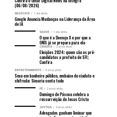
Confira o Olhar Digital News na íntegra
(06/08/2026)
NEGÓCIOS
1 dia atrás
Google Anuncia Mudanças na Liderança da Área
de IA
SAÚDE
1 dia atrás
O que é a Doença X e por que a
OMS já se prepara para ela
CIDADES
2 anos atrás
Eleições 2024: quem são os pré-
candidatos a prefeito de SFI;
Confira
ENTRETENIMENTO
4 anos atrás
Sexo em banheiro público, embaixo do viaduto e
chifruda: Simaria conta tudo
FÉ
2 anos atrás
Domingo de Páscoa celebra a
ressurreição de Jesus Cristo
JUSTIÇA
3 anos atrás
Advogados ganham liminar que