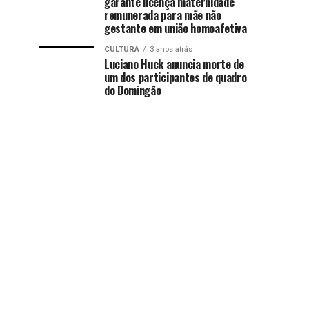
garante licença maternidade
remunerada para mãe não
gestante em união homoafetiva
CULTURA
3 anos atrás
Luciano Huck anuncia morte de
um dos participantes de quadro
do Domingão