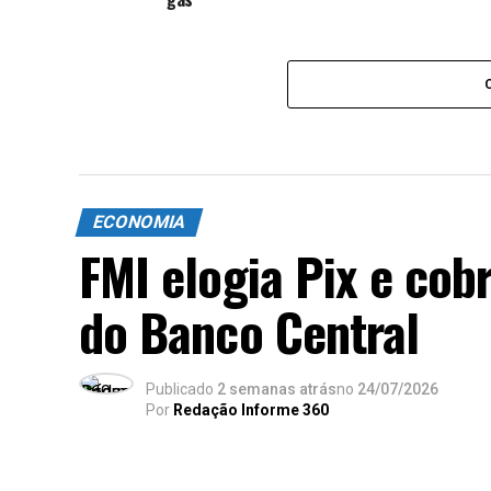
ECONOMIA
FMI elogia Pix e cob
do Banco Central
Publicado
2 semanas atrás
no
24/07/2026
Por
Redação Informe 360