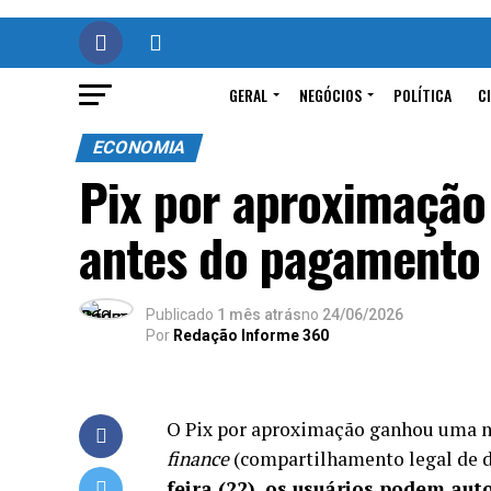
GERAL
NEGÓCIOS
POLÍTICA
C
ECONOMIA
Pix por aproximação
antes do pagamento
Publicado
1 mês atrás
no
24/06/2026
Por
Redação Informe 360
O Pix por aproximação ganhou uma n
finance
(compartilhamento legal de da
feira (22), os usuários podem au