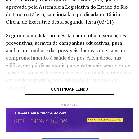
aprovada pela Assembleia Legislativa do Estado do Rio
de Janeiro (Alerj), sancionada e publicada no Diário
Oficial do Executivo desta segunda-feira (03/11).
Segundo a medida, no mês da campanha haverá ações
preventivas, através de campanhas educativas, para
ajudar no combate das possíveis doenças que causam
comprometimento à saúde dos pés. Além disso, nas
edificações públicas municipais e estaduais, sempre que
possível, no mês de dezembro será instalada iluminação
em verde turmalina, com aplicação do símbolo da
campanha ou sinalização referente ao tema.
CONTINUAR LENDO
“
A iniciativa ao movimento ‘
Dezembro Verde
‘ visa a
ANÚNCIO
chamar a atenção para a realidade atual da
população, com ações educativas e a importância da
prevenção primária e secundária da saúde dos pés. O
escopo é fortalecer na sociedade e tornar-se
acessível à toda população a necessidade de