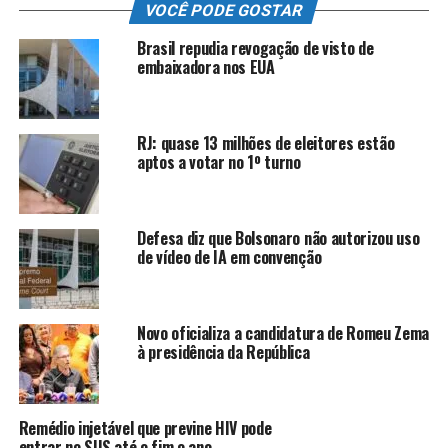
VOCÊ PODE GOSTAR
realizar ações preventivas contra possíveis doenças
que venham acometer a população, sejam homens e
Brasil repudia revogação de visto de
embaixadora nos EUA
mulheres de todas as idades
“, justificou Valdecy da
Saúde.
Por:
Comunicação Social
Por:
Banco de Imagem
RJ: quase 13 milhões de eleitores estão
aptos a votar no 1º turno
ANÚNCIO
Defesa diz que Bolsonaro não autorizou uso
de vídeo de IA em convenção
Novo oficializa a candidatura de Romeu Zema
à presidência da República
TÓPICOS RELACIONADOS:
DESTAQUE
POLITICA
SAÚDE
ATÉ A PRÓXIMA
Remédio injetável que previne HIV pode
Novo Pronto-Socorro do HFM é inaugurado e marca um
entrar no SUS até o fim o ano