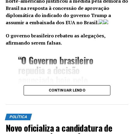
norte-americano justificou a medida pela demora do
Brasil na resposta à concessão de aprovação
diplomática do indicado do governo Trump a
assumir a embaixada dos EUA no Brasil.
O governo brasileiro rebateu as alegações,
afirmando serem falsas.
“O Governo brasileiro
repudia a decisão
anunciada hoje pelo
Departamento de Estado
CONTINUAR LENDO
dos EUA de alterar o visto
da embaixadora do Brasil
em Washington. As duas
POLÍTICA
Novo oficializa a candidatura de
justificativas apresentadas