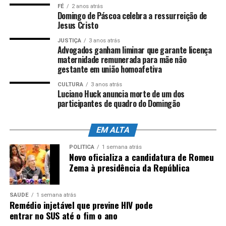
FÉ
2 anos atrás
Domingo de Páscoa celebra a ressurreição de
Agencia Brasil
O governo estadual informou que o Procon-RJ apontou
Jesus Cristo
que o regime sancionatório previsto no texto
JUSTIÇA
3 anos atrás
desconsiderava os critérios estabelecidos pela Lei
Advogados ganham liminar que garante licença
6.007/11, que disciplina a dosimetria das penalidades
maternidade remunerada para mãe não
administrativas no âmbito do Sistema Estadual de
gestante em união homoafetiva
Defesa do Consumidor. Quanto à destinação das multas
CULTURA
3 anos atrás
ao Feprocon, o governo sustentou que a matéria possui
Luciano Huck anuncia morte de um dos
participantes de quadro do Domingão
natureza orçamentária e é de iniciativa privativa do
Poder Executivo.
EM ALTA
Fonte:
Alerj
POLÍTICA
1 semana atrás
Novo oficializa a candidatura de Romeu
Zema à presidência da República
ANÚNCIO
SAÚDE
1 semana atrás
Remédio injetável que previne HIV pode
entrar no SUS até o fim o ano