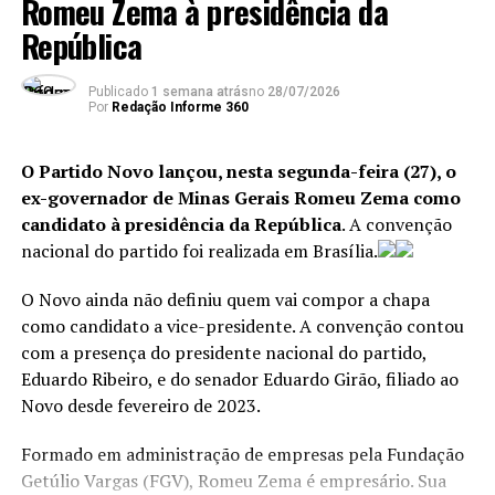
Romeu Zema à presidência da
são falsas”.
República
Em nota divulgada pela Secretaria de Comunicação da
Publicado
1 semana atrás
no
28/07/2026
Presidência da República,
o governo afirmou que os
Por
Redação Informe 360
EUA feriram a Convenção de Viena sobre Relações
Diplomáticas quando divulgaram o nome do seu
O Partido Novo lançou, nesta segunda-feira (27), o
indicado para assumir a embaixada no
ex-governador de Minas Gerais Romeu Zema como
Brasil.
Segundo o governo, o nome só poderia ser
candidato à presidência da República
. A convenção
tornado público após a concessão da anuência do
nacional do partido foi realizada em Brasília.
país anfitrião.
O Novo ainda não definiu quem vai compor a chapa
O pedido norte-americano, acrescenta a nota, ainda
como candidato a vice-presidente. A convenção contou
está em análise.
com a presença do presidente nacional do partido,
Eduardo Ribeiro, e do senador Eduardo Girão, filiado ao
“Não há regra na Convenção de Viena estipulando prazo
Novo desde fevereiro de 2023.
para a concessão do agrément”, destacou.
Formado em administração de empresas pela Fundação
Getúlio Vargas (FGV), Romeu Zema é empresário. Sua
ANÚNCIO