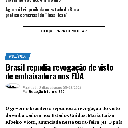
novo tempo para a saúde
Agora é Lei: proibida no estado do Rio a
NÃO PERCA
prática comercial da “Taxa Rosa”
Muito tempo sem comer? Veja sintomas do jejum
prolongado e os riscos para o corpo
CLIQUE PARA COMENTAR
POLÍTICA
Brasil repudia revogação de visto
de embaixadora nos EUA
Publicado
2 dias atrás
no
05/08/2026
Por
Redação Informe 360
O governo brasileiro repudiou a revogação do visto
da embaixadora nos Estados Unidos, Maria Luiza
Ribeiro Viotti, anunciada nesta terça-feira (4). O país