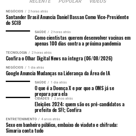
transparente, sem distinção de gênero, em todas as
RECENTE
POPULAR
VÍDEOS
sanções da Lei Magnitsky, impostas pelo governo norte-
plataformas de venda.
NEGÓCIOS
2 horas atrás
americano em retaliação à condenação de Jair Bolsonaro
Santander Brasil Anuncia Daniel Bassan Como Vice-Presidente
por golpe de Estado. E ressaltou que o presidente Luiz
Vetos
do SCIB
Inácio Lula da Silva tem feito esforços pelo
SAÚDE
2 horas atrás
entendimento entre os dois países.
Como cientistas querem desenvolver vacinas em
apenas 100 dias contra a próxima pandemia
ANÚNCIO
TECNOLOGIA
2 horas atrás
ANÚNCIO
Confira o Olhar Digital News na íntegra (06/08/2026)
NEGÓCIOS
1 dia atrás
Google Anuncia Mudanças na Liderança da Área de IA
SAÚDE
1 dia atrás
O que é a Doença X e por que a OMS já se
O Poder Executivo vetou os dispositivos que previam as
prepara para ela
penalidades pelo descumprimento da lei, incluindo a
CIDADES
2 anos atrás
Eleições 2024: quem são os pré-candidatos a
“O governo brasileiro não poupou esforços para
aplicação de advertências e multas, a definição dos
prefeito de SFI; Confira
resolver essas diferenças. O próprio presidente Lula, em
valores das sanções, a dobra em caso de reincidência e a
sua visita a Washington em maio último, entre outros
destinação dos recursos arrecadados ao Fundo Especial
ENTRETENIMENTO
4 anos atrás
Sexo em banheiro público, embaixo do viaduto e chifruda:
assuntos, solicitou ao presidente Trump o
de Apoio a Programas de Proteção e Defesa do
Simaria conta tudo
levantamento das sanções individuais”.
Consumidor (Feprocon).