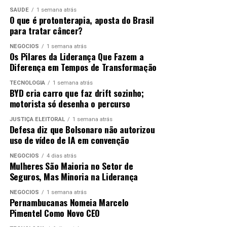
implantação de sistema de drenagem, e a Comlurb
SAÚDE
1 semana atrás
removeu da encosta 70 toneladas de terra, com o apoio
O que é protonterapia, aposta do Brasil
ANÚNCIO
de 15 caminhões, três pás carregadeiras e 50 garis.
para tratar câncer?
NEGÓCIOS
1 semana atrás
Os Pilares da Liderança Que Fazem a
ANÚNCIO
Diferença em Tempos de Transformação
TECNOLOGIA
1 semana atrás
BYD cria carro que faz drift sozinho;
Como o Brasil é um país de grande extensão territorial,
motorista só desenha o percurso
a estação também é sentida de maneira diferente
JUSTIÇA ELEITORAL
1 semana atrás
dependendo da localização. Na cidade mais ao sul do
Defesa diz que Bolsonaro não autorizou
Brasil, Chuí (RS), durante os meses de inverno, o Sol
uso de vídeo de IA em convenção
Na comunidade do Salgueiro, na Tijuca, na zona norte
nasce por volta das 7h30 e se põe por volta das 17h30,
da cidade, também foi registrado deslizamento de terra,
NEGÓCIOS
4 dias atrás
assim, os dias têm menos de 10 horas de luz.
na Rua São Sebastião. Nenhum imóvel foi atingido e não
Mulheres São Maioria no Setor de
Seguros, Mas Minoria na Liderança
houve interdição de via.
Em Macapá, devido à localização exata na linha do
NEGÓCIOS
1 semana atrás
Equador, o Sol nasce por volta das 6h15 e se põe às
Recomendações
Pernambucanas Nomeia Marcelo
18h15. A cidade não tem estações do ano bem definidas.
Pimentel Como Novo CEO
Esses horários permanecem praticamente constantes o
A prefeitura do Rio recomenda à população que não se