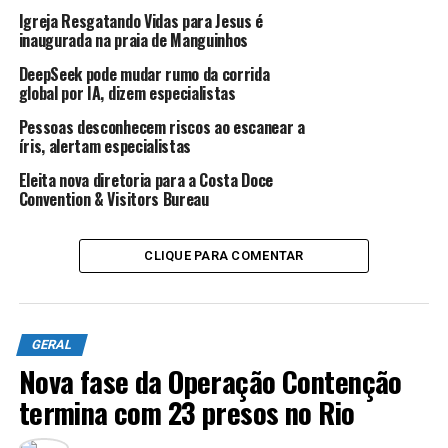
“Aos membros da nossa comunidade negra: Estou com
Igreja Resgatando Vidas para Jesus é
vocês. Suas vidas importam. Vidas negras importam”,
inaugurada na praia de Manguinhos
escreveu.
DeepSeek pode mudar rumo da corrida
global por IA, dizem especialistas
Os comentários de Zuckerberg vieram dias depois de ele
ter hospedado um debate público com funcionários do
Pessoas desconhecem riscos ao escanear a
íris, alertam especialistas
Facebook, alguns dos quais expressaram indignação com
a decisão da empresa de não tomar medidas contra
Eleita nova diretoria para a Costa Doce
postagens de Trump – enquanto a plataforma rival
Convention & Visitors Bureau
Twitter denunciou as postagens por violar suas regras.
CLIQUE PARA COMENTAR
Uma dessas postagens se referia a cédulas de votação
enviadas pelo correio, enquanto outra contendo a frase
“quando os saques começam, o tiroteio começa”. Ambas
foram rotuladas pelo Twitter por desrespeitar suas
GERAL
políticas ao exaltar a violência.
Nova fase da Operação Contenção
termina com 23 presos no Rio
De acordo com Zuckerberg, o Facebook revisará suas
políticas nessas duas frentes, especificamente “casos de