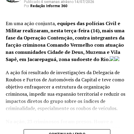
uso excessivo da polícia ou da força estatal” e “agitação
Publicado
4 semanas atrás
no
14/07/2026
Por
Redação Informe 360
civil”, bem como “as realidades do voto em meio a uma
pandemia”.
Em uma ação conjunta,
equipes das polícias Civil e
Militar realizaram, nesta terça-feira (14), mais uma
ANÚNCIO
fase da Operação Contenção, contra integrantes da
facção criminosa Comando Vermelho com atuação
nas comunidades Cidade de Deus, Muzema e Vila
Sapê, em Jacarepaguá, zona sudoeste do Rio.
A ação foi resultado de investigações da Delegacia de
Roubos e Furtos de Automóveis da Capital e teve como
O CEO havia dito anteriormente que o Facebook
objetivo enfraquecer a estrutura da organização
derrubaria qualquer publicação que incitasse violência –
criminosa, impedir sua expansão territorial e reduzir os
não importasse o autor – em vez de colocar qualquer
impactos diretos do grupo sobre os índices de
tipo de rótulo de aviso nela.
criminalidade, especialmente os roubos de veículos.
Durante o debate com funcionários, ao ser questionado
Na ação, 23 criminosos foram presos. Houve a
sobre a decisão de deixar as postagens de Trump, ele
apreensão de material entorpecente, além de 200
disse que as políticas do Facebook atualmente não