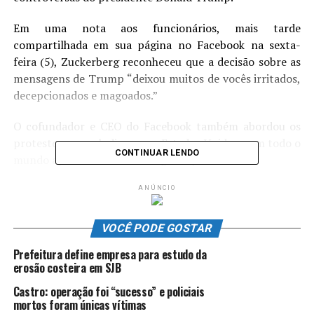
Em uma nota aos funcionários, mais tarde
compartilhada em sua página no Facebook na sexta-
feira (5), Zuckerberg reconheceu que a decisão sobre as
mensagens de Trump “deixou muitos de vocês irritados,
decepcionados e magoados.”
O cofundador e CEO do Facebook também abordou os
protestos que eclodiram nos Estados Unidos e em todo o
CONTINUAR LENDO
mundo após a morte de George Floyd.
ANÚNCIO
ANÚNCIO
VOCÊ PODE GOSTAR
Prefeitura define empresa para estudo da
erosão costeira em SJB
Castro: operação foi “sucesso” e policiais
mortos foram únicas vítimas