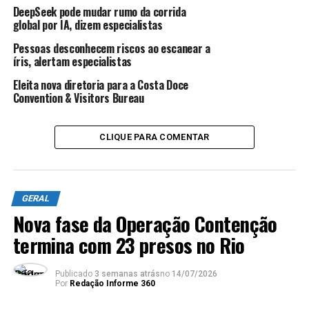
A ponte será concluída até
DeepSeek pode mudar rumo da corrida
global por IA, dizem especialistas
outubro, as alças até
Pessoas desconhecem riscos ao escanear a
janeiro, e em um ano as RJs
íris, alertam especialistas
estarão totalmente
Eleita nova diretoria para a Costa Doce
Convention & Visitors Bureau
prontas. Esta obra é um
marco para a região,
CLIQUE PARA COMENTAR
simbolizando o fim do
abandono e a falta de
investimento. Estamos
GERAL
dando um passo importante
Nova fase da Operação Contenção
para valorizar uma área
termina com 23 presos no Rio
economicamente crucial do
Publicado
3 semanas atrás
no
14/07/2026
nosso Estado, que precisava
Por
Redação Informe 360