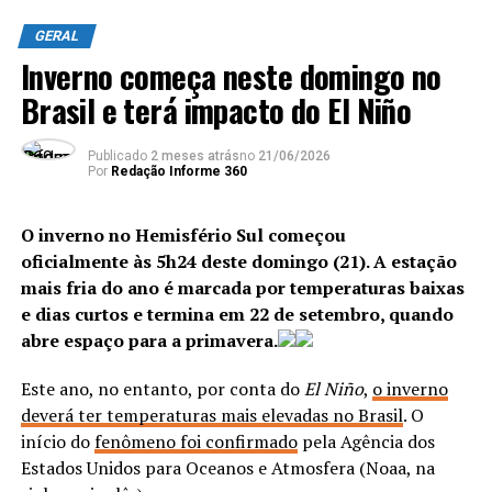
moradores, ainda que sem o
GERAL
tráfego de veículos
Os agentes também localizaram uma central de gatonet
Inverno começa neste domingo no
clandestina, e equipes da Delegacia de Repressão aos
pesados.
Crimes Contra a Propriedade Imaterial (DRCPIM)
Brasil e terá impacto do El Niño
fecharam uma loja de multimarcas com dezenas de
produtos falsificados.
O presidente da Alerj, Rodrigo Bacellar, também
Publicado
2 meses atrás
no
21/06/2026
Por
Redação Informe 360
destacou a longa luta dos políticos da região pela
Equipes do Batalhão de Polícia do Choque (BPChq)
conclusão da ponte, lembrando com carinho do saudoso
da Polícia Militar apreenderam seis fuzis ao longo
deputado João Peixoto, cujo nome a ponte carrega com
O inverno no Hemisfério Sul começou
da ação, localizados na comunidade da Muzema, no
orgulho.
oficialmente às 5h24 deste domingo (21). A estação
Itanhangá, controlada pelo Comando Vermelho
. Em
mais fria do ano é marcada por temperaturas baixas
uma área de mata fechada,
três criminosos foram
e dias curtos e termina em 22 de setembro, quando
baleados e encaminhados a um hospital público na
ANÚNCIO
abre espaço para a primavera.
Barra da Tijuca.
Este ano, no entanto, por conta do
El Niño
,
o inverno
deverá ter temperaturas mais elevadas no Brasil
. O
ANÚNCIO
início do
fenômeno foi confirmado
pela Agência dos
Estados Unidos para Oceanos e Atmosfera (Noaa, na