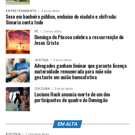
Evite áreas sujeitas a alagamentos e/ou
ENTRETENIMENTO
4 anos atrás
Sexo em banheiro público, embaixo do viaduto e chifruda:
deslizamentos;
Simaria conta tudo
Não force a passagem de veículos em áreas
FÉ
2 anos atrás
alagadas;
Domingo de Páscoa celebra a ressurreição de
Jesus Cristo
Em casos de ventos fortes e/ou chuvas com
descargas elétricas, evite ficar próximo a árvores
ou em áreas descampadas;
JUSTIÇA
3 anos atrás
Advogados ganham liminar que garante licença
Verifique se há sinais de rachaduras em sua
maternidade remunerada para mãe não
gestante em união homoafetiva
residência. Ao perceber trincas ou abalo na
estrutura, acione a Defesa Civil pelo número 199 e
CULTURA
3 anos atrás
evite ficar em casa;
Luciano Huck anuncia morte de um dos
participantes de quadro do Domingão
Moradores de áreas de risco precisam ficar
atentos aos alertas sonoros. O acionamento das
sirenes indica perigo de deslizamento e as
pessoas devem se deslocar para os pontos de
EM ALTA
apoio estabelecidos pela Defesa Civil municipal;
POLÍTICA
1 semana atrás