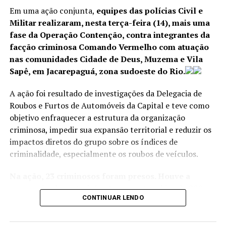
sentir-se importante
Em uma ação conjunta,
equipes das polícias Civil e
novamente. A entrega
Militar realizaram, nesta terça-feira (14), mais uma
dessa ponte não é apenas
fase da Operação Contenção, contra integrantes da
uma melhoria de
facção criminosa Comando Vermelho com atuação
nas comunidades Cidade de Deus, Muzema e Vila
infraestrutura, mas
Sapê, em Jacarepaguá, zona sudoeste do Rio.
também um
A ação foi resultado de investigações da Delegacia de
reconhecimento da
Roubos e Furtos de Automóveis da Capital e teve como
importância que o Estado
objetivo enfraquecer a estrutura da organização
volta a dar para esta região
criminosa, impedir sua expansão territorial e reduzir os
impactos diretos do grupo sobre os índices de
— afirmou o governador
criminalidade, especialmente os roubos de veículos.
Cláudio Castro,
Na ação, 23 criminosos foram presos. Houve a
assegurando que a partir
apreensão de material entorpecente, além de 200
de janeiro a ponte poderá
CONTINUAR LENDO
cartuchos, 11 carregadores, 20 celulares, quatro
ser utilizada pelos
radiotransmissores, quatro motocicletas, um veículo
e um artefato explosivo.