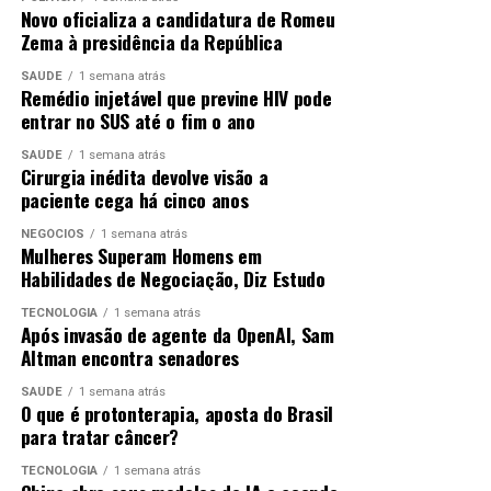
Novo oficializa a candidatura de Romeu
Previsão do tempo
Zema à presidência da República
SAÚDE
1 semana atrás
Na quarta (17) e na quinta-feira (18), o tempo no Rio
Remédio injetável que previne HIV pode
ainda será influenciado pela entrada de ventos úmidos
entrar no SUS até o fim o ano
do oceano. A nebulosidade estará variada, e a previsão é
SAÚDE
1 semana atrás
de chuva fraca e isolada, a qualquer momento, desde
Cirurgia inédita devolve visão a
quarta até o início da manhã do dia seguinte. Os ventos
paciente cega há cinco anos
estarão fracos a moderados.
NEGÓCIOS
1 semana atrás
Mulheres Superam Homens em
Já na sexta-feira (19), devido a um sistema de alta
Habilidades de Negociação, Diz Estudo
pressão, haverá redução de nebulosidade e não há
previsão de chuva. Os ventos estarão moderados.
TECNOLOGIA
1 semana atrás
Após invasão de agente da OpenAI, Sam
Altman encontra senadores
ANÚNCIO
SAÚDE
1 semana atrás
O que é protonterapia, aposta do Brasil
para tratar câncer?
TECNOLOGIA
1 semana atrás