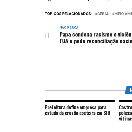
TÓPICOS RELACIONADOS:
GERAL
MEIO AM
NÃO PERCA
Papa condena racismo e violên
EUA e pede reconciliação naci
V
Prefeitura define empresa para
Castro
estudo da erosão costeira em SJB
polici
vítima