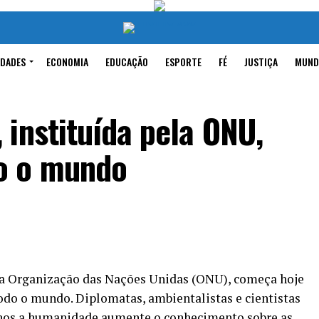
IDADES
ECONOMIA
EDUCAÇÃO
ESPORTE
FÉ
JUSTIÇA
MUND
instituída pela ONU,
o o mundo
la Organização das Nações Unidas (ONU), começa
hoje
odo o mundo. Diplomatas, ambientalistas e cientistas
nos a humanidade aumente o conhecimento sobre as