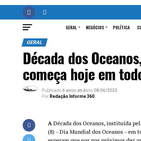
GERAL
NEGÓCIOS
POLÍTICA
C
GERAL
Década dos Oceanos, 
começa hoje em tod
Publicado
6 anos atrás
no
08/06/2020
Por
Redação Informe 360
A
Década dos Oceanos, instituída pe
(8) – Dia Mundial dos Oceanos – em t
esperam que nos nos próximos dez a