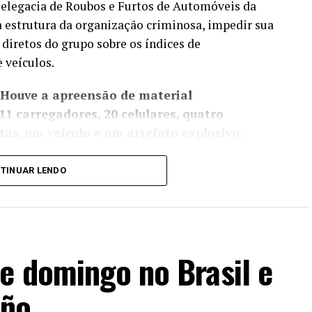
 Delegacia de Roubos e Furtos de Automóveis da
a estrutura da organização criminosa, impedir sua
 diretos do grupo sobre os índices de
 veículos.
 Houve a apreensão de material
11 carregadores, 20 celulares, quatro
as, um veículo e um artefato explosivo.
l de gatonet clandestina, e equipes da Delegacia
TINUAR LENDO
edade Imaterial (DRCPIM) fecharam uma loja de
ificados.
oque (BPChq) da Polícia Militar apreenderam
ados na comunidade da Muzema, no Itanhangá,
e domingo no Brasil e
 Em uma área de mata fechada,
três criminosos
iño
ospital público na Barra da Tijuca.