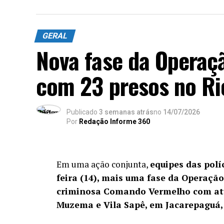
GERAL
Nova fase da Operaç
com 23 presos no Ri
Publicado
3 semanas atrás
no
14/07/2026
Por
Redação Informe 360
Em uma ação conjunta,
equipes das políc
feira (14), mais uma fase da Operaçã
criminosa Comando Vermelho com atu
Muzema e Vila Sapê, em Jacarepaguá,