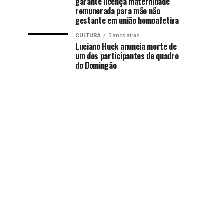
garante licença maternidade
remunerada para mãe não
gestante em união homoafetiva
CULTURA
3 anos atrás
Luciano Huck anuncia morte de
um dos participantes de quadro
do Domingão