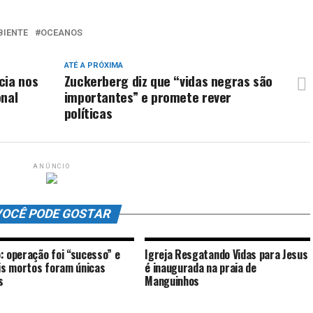
BIENTE
OCEANOS
ATÉ A PRÓXIMA
cia nos
Zuckerberg diz que “vidas negras são
onal
importantes” e promete rever
políticas
ANÚNCIO
OCÊ PODE GOSTAR
: operação foi “sucesso” e
Igreja Resgatando Vidas para Jesus
ais mortos foram únicas
é inaugurada na praia de
s
Manguinhos