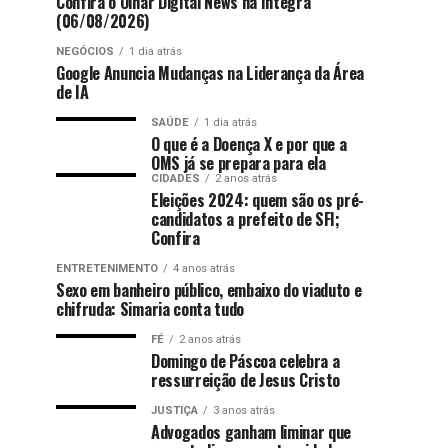
Confira o Olhar Digital News na íntegra
(06/08/2026)
NEGÓCIOS
1 dia atrás
Google Anuncia Mudanças na Liderança da Área
de IA
SAÚDE
1 dia atrás
O que é a Doença X e por que a
OMS já se prepara para ela
CIDADES
2 anos atrás
Eleições 2024: quem são os pré-
candidatos a prefeito de SFI;
Confira
ENTRETENIMENTO
4 anos atrás
Sexo em banheiro público, embaixo do viaduto e
chifruda: Simaria conta tudo
FÉ
2 anos atrás
Domingo de Páscoa celebra a
ressurreição de Jesus Cristo
JUSTIÇA
3 anos atrás
Advogados ganham liminar que