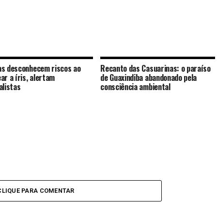
s desconhecem riscos ao
Recanto das Casuarinas: o paraíso
ar a íris, alertam
de Guaxindiba abandonado pela
alistas
consciência ambiental
CLIQUE PARA COMENTAR