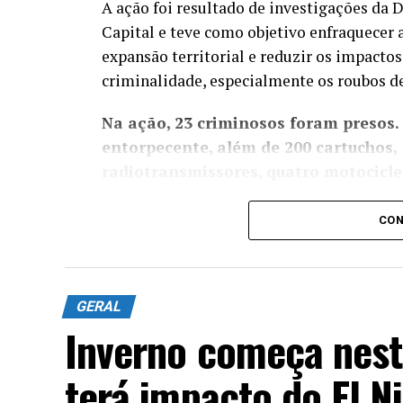
A ação foi resultado de investigações da
Capital e teve como objetivo enfraquecer 
expansão territorial e reduzir os impactos
criminalidade, especialmente os roubos de
Na ação, 23 criminosos foram presos.
entorpecente, além de 200 cartuchos, 
radiotransmissores, quatro motociclet
Os agentes também localizaram uma centra
CON
de Repressão aos Crimes Contra a Propri
multimarcas com dezenas de produtos fals
Equipes do Batalhão de Polícia do Ch
GERAL
seis fuzis ao longo da ação, localiz
Inverno começa nest
controlada pelo Comando Vermelho
.
terá impacto do El N
foram baleados e encaminhados a um h