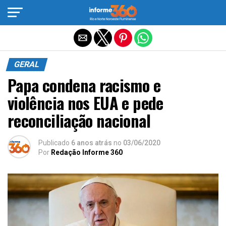
Sair da versão mobile
GERAL
Papa condena racismo e
violência nos EUA e pede
reconciliação nacional
Publicado
6 anos atrás
no
03/06/2020
Por
Redação Informe 360