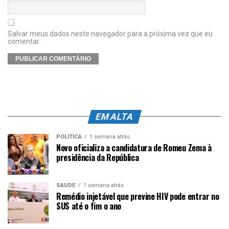
Salvar meus dados neste navegador para a próxima vez que eu
comentar.
EM ALTA
POLÍTICA
1 semana atrás
Novo oficializa a candidatura de Romeu Zema à
presidência da República
SAÚDE
1 semana atrás
Remédio injetável que previne HIV pode entrar no
SUS até o fim o ano