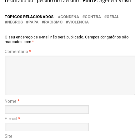
resultado do “pecado do racismo”.
Fonte:
Agencia Brasil
TÓPICOS RELACIONADOS:
CONDENA
CONTRA
GERAL
NEGROS
PAPA
RACISMO
VIOLENCIA
O seu endereço de e-mail não será publicado.
Campos obrigatórios são
marcados com
*
Comentário
*
Nome
*
E-mail
*
Site