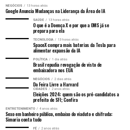
terça-feira, as sete sirenes instaladas na Rocinha
NEGÓCIOS
13 horas atrás
voltaram a ser acionadas em função do alto risco
“O El Niño favorece a ocorrência de mais chuvas na
Google Anuncia Mudanças na Liderança da Área de IA
TÓPICOS RELACIONADOS:
ALCÓOL
CÉREBRO
CERVEJA
geológico
, após os pluviômetros registrarem um
região Sul, podendo causar eventos extremos de chuva,
DEMÊNCIA
DESTAQUE
GERAL
SAÚDE
SAÚDE
13 horas atrás
acumulado de 188,2 mm de chuva em 24 horas.
com chuva muito forte um curto período de tempo. O
O que é a Doença X e por que a OMS já se
inverno já é um período que chove na região Sul. Com
ATÉ A PRÓXIMA
prepara para ela
Michelle Bolsonaro critica look de Bruna Marquezine:
acréscimos dos efeitos do El Niño, isso pode ser
“Feia e vulgar”
TECNOLOGIA
13 horas atrás
Agencia Brasil
ANÚNCIO
agravado”, diz Silva.
SpaceX compra mais baterias da Tesla para
alimentar expansão da IA
NÃO PERCA
Importância da vacina para prevenção da raiva
Previsões mais difíceis
POLÍTICA
1 dia atrás
Brasil repudia revogação de visto de
embaixadora nos EUA
Os reais efeitos, no entanto, são difíceis de
ser previstos com muita antecedência. Segundo o
NEGÓCIOS
2 dias atrás
Da Feira Livre a Harvard
meteorologista, com o aquecimento global e as
O primeiro acionamento do Sistema de Alerta e Alarme
CIDADES
2 anos atrás
mudanças climáticas, o tempo está mais difícil de
Eleições 2024: quem são os pré-candidatos a
foi registrado entre 7h17 e 11h40. O volume contínuo
ser previsto com meses de antecedência, por
prefeito de SFI; Confira
de chuva na cidade causa o encharcamento do solo e
exemplo. Assim como as durações exatas dos
aumenta o risco de deslizamento de encostas.
ENTRETENIMENTO
4 anos atrás
fenômenos climáticos.
Sexo em banheiro público, embaixo do viaduto e chifruda:
Simaria conta tudo
Rompimento de tubulação
“As temperaturas mais quentes, por exemplo, podem
FÉ
2 anos atrás