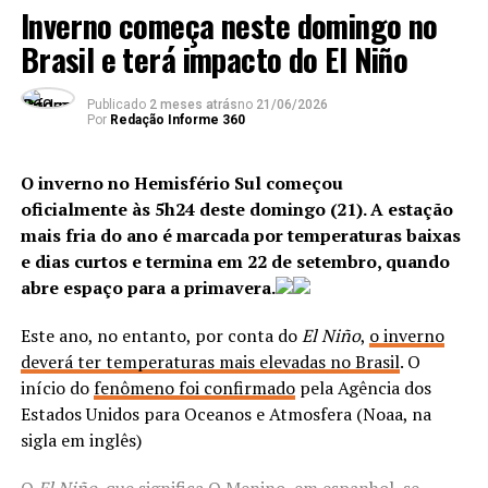
internacionalmente. Esses achados precisam ser
Inverno começa neste domingo no
clandestina, e equipes da Delegacia de Repressão aos
equilibrados com evidências de neuroimagem sugerindo
Crimes Contra a Propriedade Imaterial (DRCPIM)
Brasil e terá impacto do El Niño
que mesmo níveis baixos de uso de
álcool
estão
fecharam uma loja de multimarcas com dezenas de
associados a uma pior saúde cerebral, bem como a
produtos falsificados.
relações dose-resposta entre o uso de
álcool
e outros
Publicado
2 meses atrás
no
21/06/2026
Por
Redação Informe 360
resultados de saúde, incluindo alguns tipos de câncer.
Equipes do Batalhão de Polícia do Choque (BPChq)
Por essas razões, não é recomendado aconselhar aqueles
da Polícia Militar apreenderam seis fuzis ao longo
O inverno no Hemisfério Sul começou
que atualmente se abstêm a começar a beber”,
da ação, localizados na comunidade da Muzema, no
oficialmente às 5h24 deste domingo (21). A estação
escreveram os autores do novo
estudo.
Itanhangá, controlada pelo Comando Vermelho
. Em
mais fria do ano é marcada por temperaturas baixas
uma área de mata fechada,
três criminosos foram
e dias curtos e termina em 22 de setembro, quando
baleados e encaminhados a um hospital público na
abre espaço para a primavera.
ANÚNCIO
Barra da Tijuca.
Este ano, no entanto, por conta do
El Niño
,
o inverno
deverá ter temperaturas mais elevadas no Brasil
. O
ANÚNCIO
início do
fenômeno foi confirmado
pela Agência dos
Estados Unidos para Oceanos e Atmosfera (Noaa, na
sigla em inglês)
Além disso, outras evidências apontam que qualquer
benefício é limitado para faixas etárias mais velhas. Um
O
El Niño
, que significa O Menino, em espanhol, se