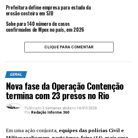
47% menor de demência em comparação aos que não
Prefeitura define empresa para estudo da
ingeriam
álcool.
No entanto, quando avaliado o
erosão costeira em SJB
consumo maior que 14 unidades por semana, foi
Sobe para 140 número de casos
constatado um efeito inverso: o risco aumentou 17%.
confirmados de Mpox no país, em 2026
CLIQUE PARA COMENTAR
ANÚNCIO
GERAL
Nova fase da Operação Contenção
termina com 23 presos no Rio
+ Caipirinha é o drinque alcoólico mais calórico;
veja
as bebidas inimigas da dieta
Publicado
3 semanas atrás
no
14/07/2026
Por
Redação Informe 360
Os cientistas acreditam que os efeitos positivos de doses
moderadas podem estar ligados à capacidade de
Em uma ação conjunta,
equipes das polícias Civil e
diminuir a inflamação do cérebro e modular a
Militar realizaram, nesta terça-feira (14), mais uma