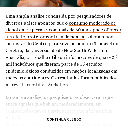
U
ma ampla análise conduzida por pesquisadores de
diversos países apontou que o
consumo moderado de
álcool entre pessoas com mais de 60 anos pode oferecer
um efeito protetor contra a demência.
Liderado por
cientistas do Centro para Envelhecimento Saudável do
Cérebro, da Universidade de New South Wales, na
Austrália, o trabalho utilizou informações de quase 25
mil indivíduos que fizeram parte de 15 estudos
epidemiológicos conduzidos em nações localizadas em
todos os continentes. Os resultados foram publicados
na revista científica Addiction.
Durante a análise, os pesquisadores observaram que
entre aqueles que bebiam moderadamente, em
comparação com os participantes que não ingeriam
nada de
álcool,
houve uma incidência de casos de
CONTINUAR LENDO
demência até 38% menor, dependendo da quantidade.