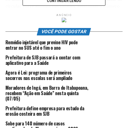
CONTINUAR LENDO
circular entre animais das cidades, reduzindo o número
de mortes. Segundo o Ministério da Saúde, a raiva
ANÚNCIO
humana registrou 240 casos de 1986 a 1990,
enquanto; de 2010 a 2022, houve 45 notificações.
VOCÊ PODE GOSTAR
Antes de a vacinação ter sucesso, era comum relacionar
Remédio injetável que previne HIV pode
a raiva a animais domésticos. Cães babando ou com
entrar no SUS até o fim o ano
comportamento agressivo fazem parte do imaginário
Prefeitura de SJB passará a contar com
popular como os grandes transmissores da doença. A
aplicativo para a Saúde
própria cadela mais famosa da literatura brasileira,
Agora é Lei: programa de primeiros
Baleia, é sacrificada na obra
Vidas Secas
, de Graciliano
socorros nas escolas será ampliado
Ramos, por suspeita de raiva.
Moradores de Ingá, em Barra do Itabapoana,
Com a vacina isso mudou, explica o presidente da
recebem “Ação em Saúde” nesta quinta
(07/05)
Comissão Nacional de Saúde Pública Veterinária do
Conselho Federal de Medicina Veterinária, Nélio Batista.
Prefeitura define empresa para estudo da
“O ciclo silvestre da doença, envolvendo morcegos,
erosão costeira em SJB
primatas não humanos, raposas, entre outros animais,
Sobe para 140 número de casos
passou a ocupar lugar de destaque no cenário