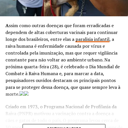
A
ssim como outras doenças que foram erradicadas e
dependem de altas coberturas vacinais para continuar
longe dos brasileiros, entre elas a
paralisia infantil
, a
raiva humana é enfermidade causada por vírus e
controlada pela imunização, mas que requer vigilância
constante para não voltar ao ambiente urbano. Na
próxima quarta-feira (28), é celebrado o Dia Mundial de
Combate à Raiva Humana e, para marcar a data,
pesquisadores ouvidos destacam os principais pontos
para se proteger dessa doença, que quase sempre leva à
morte.
Criado em 1973, o Programa Nacional de Profilaxia da
Raiva (PNPR) motivou a vacinação contra a doença a
cães e gatos de todo o país. O programa levou cerca de
30 anos para conseguir fazer com que a raiva deixasse de