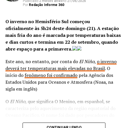
Publicado
2 meses atrás
no
21/06/2026
determinada população diminui e outra população
Por
Redação Informe 360
animal prospera intensamente. Tudo faz parte de um
Equipes do Batalhão de Polícia do Choque (BPChq)
ciclo”, explica. “É nesse momento que os patógenos que
da Polícia Militar apreenderam seis fuzis ao longo
O inverno no Hemisfério Sul começou
estão latentes no ambiente silvestre tomam força,
da ação, localizados na comunidade da Muzema, no
oficialmente às 5h24 deste domingo (21). A estação
passam a infectar outras espécies e a causar doenças
Itanhangá, controlada pelo Comando Vermelho
. Em
mais fria do ano é marcada por temperaturas baixas
novas e doenças que estavam contidas apenas nesse
uma área de mata fechada,
três criminosos foram
e dias curtos e termina em 22 de setembro, quando
ambiente”.
baleados e encaminhados a um hospital público na
abre espaço para a primavera.
Barra da Tijuca.
Transmissão e sintomas
Este ano, no entanto, por conta do
El Niño
,
o inverno
deverá ter temperaturas mais elevadas no Brasil
. O
O Ministério da Saúde explica que a raiva é transmitida
ANÚNCIO
início do
fenômeno foi confirmado
pela Agência dos
ao homem pela saliva de animais infectados,
Estados Unidos para Oceanos e Atmosfera (Noaa, na
principalmente por meio da mordedura, podendo passar
sigla em inglês)
também por meio de arranhões ou lambidas desses
animais em mucosas ou feridas.
O
El Niño
, que significa O Menino, em espanhol, se
caracteriza pelo aquecimento da região equatorial do
Oceano Pacífico. O nome foi dado por pescadores do
Segundo a Polícia Civil, a ação resulta de um trabalho de
ANÚNCIO
Peru e do Equador que apelidaram o aquecimento das
inteligência que identificou a estrutura de atuação da
CONTINUAR LENDO