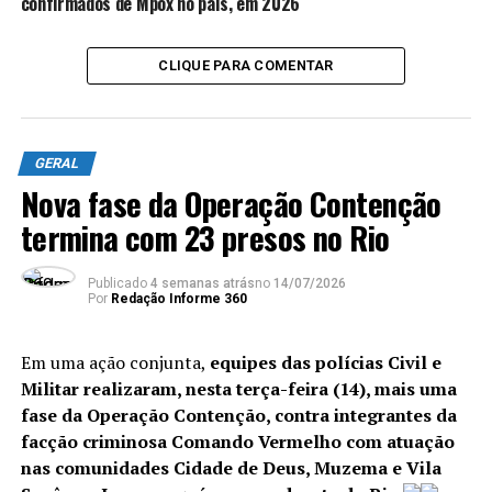
confirmados de Mpox no país, em 2026
epidemiológico, que antes era do cão”.
CLIQUE PARA COMENTAR
Apesar disso, somente a vacinação mantém os
animais domésticos protegidos da doença. O veterinário
explica que em áreas próximas a matas ou rurais, é
comum que cachorros tenham contato com cães do
GERAL
mato ou raposas, e que gatos sejam atacados por
Nova fase da Operação Contenção
morcegos. Toda vez que animais silvestres contaminados
termina com 23 presos no Rio
brigam ou atacam animais domésticos sem a vacina, a
doença ganha nova chance de chegar às áreas urbanas.
Publicado
4 semanas atrás
no
14/07/2026
Por
Redação Informe 360
ANÚNCIO
Em uma ação conjunta,
equipes das polícias Civil e
Militar realizaram, nesta terça-feira (14), mais uma
fase da Operação Contenção, contra integrantes da
facção criminosa Comando Vermelho com atuação
nas comunidades Cidade de Deus, Muzema e Vila