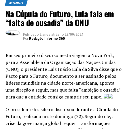
com os homólogos russo e chinês. Esta foi a primeira
MUNDO
vez, em sete anos, que o primeiro ministro indiano viajou
Na Cúpula do Futuro, Lula fala em
No discurso, feito logo após tomar posse como o 47º
à vizinha China. Os gigantes asiáticos têm uma relação
“falta de ousadia” da ONU
presidente, Donald Trump disse também que:
marcada por tensões regionais, geopolíticas e disputas
fronteiriças.
Publicado
2 anos atrás
no
23/09/2024
Sua primeira ordem executiva será a
declaração
Por
Redação Informe 360
de emergência na fronteira
entre EUA e México,
o que significa a autorização do envio de militares
ANÚNCIO
E
m seu primeiro discurso nesta viagem a Nova York,
à região;
para a Assembleia da Organização das Nações Unidas
Vai
“retomar o controle” do Canal do Panamá
;
(ONU), o presidente Luiz Inácio Lula da Silva disse que o
Pacto para o Futuro, documento a ser assinado pelos
Va
i taxar outros países
para garantir o
líderes mundiais na cidade norte-americana, aponta
protecionismo em medidas energéticas;
uma direção a seguir, mas que falta “ambição e ousadia”
Os EUA voltarão a ser um país que
“expande seu
>> Siga o canal da
Agência Brasil
no WhatsApp
para que a entidade consiga cumprir seu papel.
território”
.
A 24ª cúpula da OCX em Tianjin, cidade costeira do
O presidente brasileiro discursou durante a Cúpula do
Quer a
bandeira americana em Marte
.
Norte da China, acontece às vésperas das
Futuro, realizada neste domingo (22). Segundo ele, a
Quer
“retomar” a liberdade de expressão
no
comemorações do
“
80º aniversário da vitória na
crise da governança global requer transformações
país e acabar com a censura e perseguição que ele
Guerra de Resistência do Povo Chinês contra a