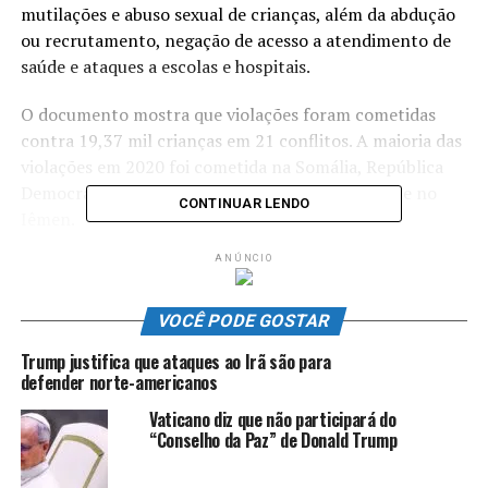
mutilações e abuso sexual de crianças, além da abdução
ou recrutamento, negação de acesso a atendimento de
saúde e ataques a escolas e hospitais.
O documento mostra que violações foram cometidas
contra 19,37 mil crianças em 21 conflitos. A maioria das
violações em 2020 foi cometida na Somália, República
Democrática do Congo, no Afeganistão, na Síria e no
CONTINUAR LENDO
Iêmen.
ANÚNCIO
De acordo com o relatório, 8,52 mil crianças foram
utilizadas como soldados no ano passado, enquanto 2,67
mil foram assassinadas e 5,74 mil ficaram feridas em
VOCÊ PODE GOSTAR
diversos conflitos.
Trump justifica que ataques ao Irã são para
defender norte-americanos
O documento também inclui uma lista negra que tem a
Vaticano diz que não participará do
intenção de constranger as partes em conflitos, com a
“Conselho da Paz” de Donald Trump
esperança de puni-las para implementar medidas de
proteção a crianças. A lista tem sido objeto de polêmica,