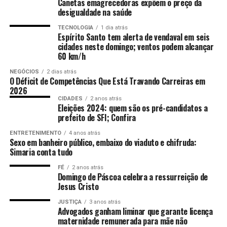
Assembleia Geral perdeu
Canetas emagrecedoras expõem o preço da
referência ao seu slogan “Make America Great Again”
sua vitalidade e o conselho
desigualdade na saúde
(Maga).
ANÚNCIO
econômico e social foi
TECNOLOGIA
1 dia atrás
Espírito Santo tem alerta de vendaval em seis
esvaziado”, disse Lula ao
cidades neste domingo; ventos podem alcançar
60 km/h
ANÚNCIO
discursar na Cúpula do
NEGÓCIOS
2 dias atrás
Futuro.
O Déficit de Competências Que Está Travando Carreiras em
2026
“Devemos defender que
CIDADES
2 anos atrás
Eleições 2024: quem são os pré-candidatos a
No ano passado, o Brasil
não conseguiu aprovar
uma
todos os países,
prefeito de SFI; Confira
Resolução no Conselho de Segurança da ONU sobre o
independentemente de
No discurso, o agora presidente dos EUA
confirmou que
ENTRETENIMENTO
4 anos atrás
conflito envolvendo Israel e o grupo palestino Hamas,
Sexo em banheiro público, embaixo do viaduto e chifruda:
assinará, ainda nesta segunda, a ordem executiva
tamanho, força e riqueza,
que controla a Faixa de Gaza. Na ocasião, o voto dos
Simaria conta tudo
que declarará emergência nacional na fronteira dos
Estados Unidos – um Membro Permanente – inviabilizou
sejam participantes,
FÉ
2 anos atrás
EUA com o México
. Também prometeu expulsar “todos
a aprovação, mesmo após longa negociação da
Domingo de Páscoa celebra a ressurreição de
tomadores de decisão e
que entrarem de forma ilegal”,
mudar o nome do
Jesus Cristo
diplomacia brasileira. Outras resoluções apresentadas
Golfo do México para Golfo da América
e declarar
beneficiários iguais na
também fracassaram, seja por votos contrários dos
JUSTIÇA
3 anos atrás
cartéis mexicanos como organizações terroristas.
Advogados ganham liminar que garante licença
Estados Unidos, seja da Rússia, outro Membro
governança global.
maternidade remunerada para mãe não
Permanente. Segundo as regras do Conselho de