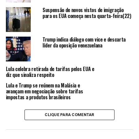
com diplomatas afirmando que a Arábia Saudita e Israel
Suspensão de novos vistos de imigração
fizeram pressão nos últimos anos para ficar de fora dela.
para os EUA começa nesta quarta-feira(22)
ANÚNCIO
Trump indica diálogo com vice e descarta
líder da oposição venezuelana
Lula celebra retirada de tarifas pelos EUA e
diz que sinaliza respeito
Israel nunca figurou na lista, enquanto a coalizão militar
Lula e Trump se reúnem na Malásia e
liderada pelos sauditas foi removida da lista em 2020,
avançam em negociação sobre tarifas
anos após ter sido apontada e constrangida por causar
impostas a produtos brasileiros
mortes e ferir crianças no Iêmen.
CLIQUE PARA COMENTAR
Em uma iniciativa para atenuar as controvérsias em
torno do relatório, a lista publicada em 2017 por
Guterres foi dividida em duas categorias. Uma delas lista
as partes que colocaram em vigor medidas para