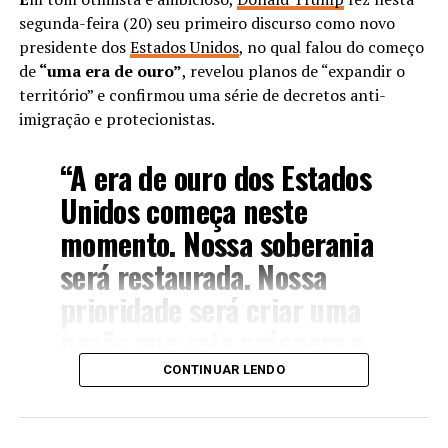
confiança na cooperação
segunda-feira (20) seu primeiro discurso como novo
presidente dos
vantajosa para todos”, disse
Estados Unidos
, no qual falou do começo
de
“uma era de ouro”
, revelou planos de “expandir o
o líder chinês.
território” e confirmou uma série de decretos anti-
imigração e protecionistas.
A
proposta de Xi
foi divulgada na Organização para
“A era de ouro dos Estados
Cooperação de Xangai Plus (OCX), fórum fundado
em 2001, que reúne 10 países membros, sendo dois
Unidos começa neste
observadores e 15 parceiros
.
momento. Nossa soberania
será restaurada. Nossa
O evento na China ocorre em meio à
guerra
comercial
promovida pelos Estados Unidos (EUA) contra
prioridade será criar uma
adversários e aliados, incluindo a Índia, taxada em 50%
nação que seja próspera e
por Trump. Os EUA exigem que a Índia pare de comprar
óleo russo, medida que Nova Délhi se recusa a aceitar.
livre (…). Seremos uma
CONTINUAR LENDO
nação rica de novo”, disse
Na reunião desta segunda-feira, o presidente indiano
Narendra Modi apareceu, aos sorrisos e de mão dadas,
Trump.