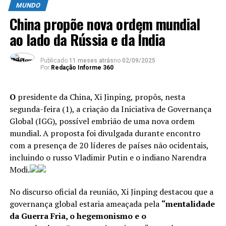
MUNDO
proteger crianças e a outra inclui partes que não
China propõe nova ordem mundial
tomaram nenhuma atitude.
ao lado da Rússia e da Índia
TÓPICOS RELACIONADOS:
CRIANÇAS
MORTES
MUNDO
ONU
Publicado
11 meses atrás
no
02/09/2025
Por
Redação Informe 360
ATÉ A PRÓXIMA
Aumento de casos de Covid faz Israel retomar uso de
O
presidente da China, Xi Jinping, propôs, nesta
máscaras
segunda-feira (1), a criação da Iniciativa de Governança
NÃO PERCA
Global (IGG), possível embrião de uma nova ordem
Astronautas chineses começam a fazer da nova estação
mundial. A proposta foi divulgada durante encontro
espacial seu lar
com a presença de 20 líderes de países não ocidentais,
incluindo o russo Vladimir Putin e o indiano Narendra
Modi.
No discurso oficial da reunião, Xi Jinping destacou que a
governança global estaria ameaçada pela
“mentalidade
da Guerra Fria, o hegemonismo e o