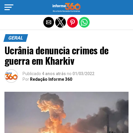
Sair da versão mobile
GERAL
Ucrânia denuncia crimes de
guerra em Kharkiv
Publicado
4 anos atrás
no
01/03/2022
Por
Redação Informe 360