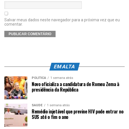
Salvar meus dados neste navegador para a próxima vez que eu
comentar.
EM ALTA
POLÍTICA
1 semana atrás
Novo oficializa a candidatura de Romeu Zema à
presidência da República
SAÚDE
1 semana atrás
Remédio injetável que previne HIV pode entrar no
SUS até o fim o ano