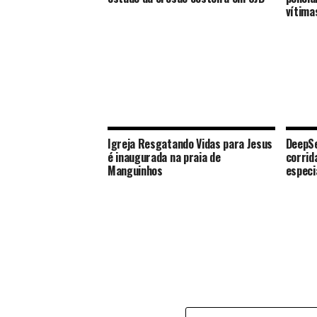
vítima
Igreja Resgatando Vidas para Jesus
DeepSe
é inaugurada na praia de
corrid
Manguinhos
especi