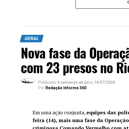
GERAL
Nova fase da Operaç
com 23 presos no Ri
Publicado
4 semanas atrás
no
14/07/2026
Por
Redação Informe 360
Em uma ação conjunta,
equipes das políc
feira (14), mais uma fase da Operaçã
criminosa Comando Vermelho com atu