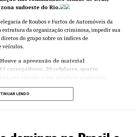
 zona sudoeste do Rio.
 Delegacia de Roubos e Furtos de Automóveis da
a estrutura da organização criminosa, impedir sua
 diretos do grupo sobre os índices de
 veículos.
 Houve a apreensão de material
11 carregadores, 20 celulares, quatro
as, um veículo e um artefato explosivo.
l de gatonet clandestina, e equipes da Delegacia
TINUAR LENDO
edade Imaterial (DRCPIM) fecharam uma loja de
ificados.
oque (BPChq) da Polícia Militar apreenderam
ados na comunidade da Muzema, no Itanhangá,