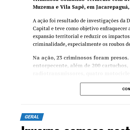
Muzema e Vila Sapê, em Jacarepaguá,
A ação foi resultado de investigações da
Capital e teve como objetivo enfraquecer 
expansão territorial e reduzir os impactos
criminalidade, especialmente os roubos de
Na ação, 23 criminosos foram presos.
entorpecente, além de 200 cartuchos, 
radiotransmissores, quatro motociclet
Os agentes também localizaram uma centra
CON
de Repressão aos Crimes Contra a Propri
multimarcas com dezenas de produtos fals
Equipes do Batalhão de Polícia do Ch
GERAL
seis fuzis ao longo da ação, localiz