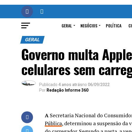
GERAL
NEGÓCIOS
POLÍTICA
C
GERAL
Governo multa Apple
celulares sem carre
Publicado
4 anos atrás
no
06/09/2022
Por
Redação Informe 360
A
Secretaria Nacional do Consumidor
Pública
, determinou a suspensão da 
do carregador. Segundo a pasta, a ve