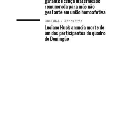
garante licença maternidade
remunerada para mãe não
gestante em união homoafetiva
CULTURA
3 anos atrás
Luciano Huck anuncia morte de
um dos participantes de quadro
do Domingão