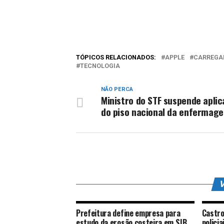
TÓPICOS RELACIONADOS:
APPLE
CARREGA
TECNOLOGIA
NÃO PERCA
Ministro do STF suspende apli
do piso nacional da enfermag
V
Prefeitura define empresa para
Castro
estudo da erosão costeira em SJB
polici