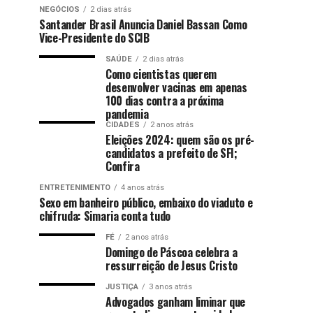
NEGÓCIOS
2 dias atrás
Santander Brasil Anuncia Daniel Bassan Como
Vice-Presidente do SCIB
SAÚDE
2 dias atrás
Como cientistas querem
desenvolver vacinas em apenas
100 dias contra a próxima
pandemia
CIDADES
2 anos atrás
Eleições 2024: quem são os pré-
candidatos a prefeito de SFI;
Confira
ENTRETENIMENTO
4 anos atrás
Sexo em banheiro público, embaixo do viaduto e
chifruda: Simaria conta tudo
FÉ
2 anos atrás
Domingo de Páscoa celebra a
ressurreição de Jesus Cristo
JUSTIÇA
3 anos atrás
Advogados ganham liminar que