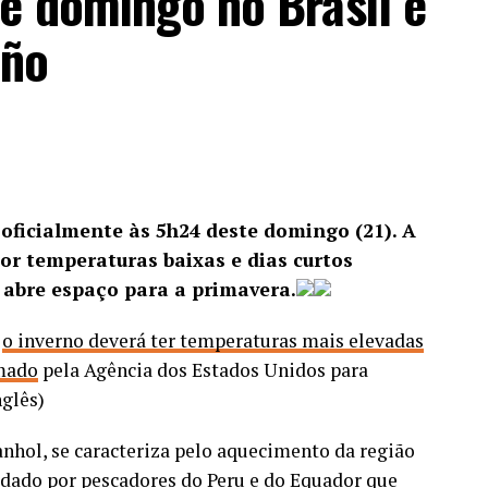
e domingo no Brasil e
 Em uma área de mata fechada,
três criminosos
iño
ospital público na Barra da Tijuca.
ANÚNCIO
oficialmente às 5h24 deste domingo (21). A
or temperaturas baixas e dias curtos
 abre espaço para a primavera.
,
o inverno deverá ter temperaturas mais elevadas
um trabalho de inteligência que identificou a
rmado
pela Agência dos Estados Unidos para
nosa e sua influência sobre diversos crimes
nglês)
e veículos. Esses automóveis eram usados em
 logística da organização, fortalecendo
anhol, se caracteriza pelo aquecimento da região
capacidade operacional.
 dado por pescadores do Peru e do Equador que