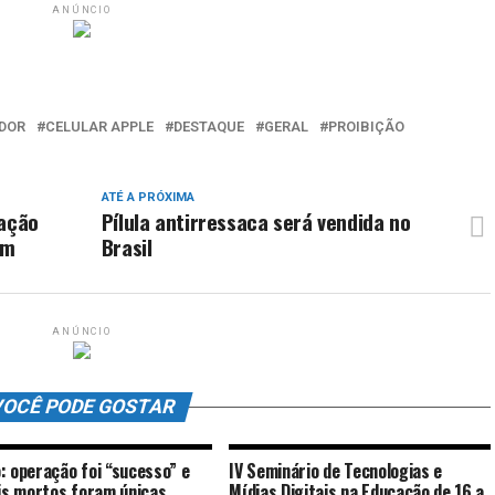
ANÚNCIO
DOR
CELULAR APPLE
DESTAQUE
GERAL
PROIBIÇÃO
ATÉ A PRÓXIMA
cação
Pílula antirressaca será vendida no
em
Brasil
ANÚNCIO
OCÊ PODE GOSTAR
: operação foi “sucesso” e
IV Seminário de Tecnologias e
ais mortos foram únicas
Mídias Digitais na Educação de 16 a