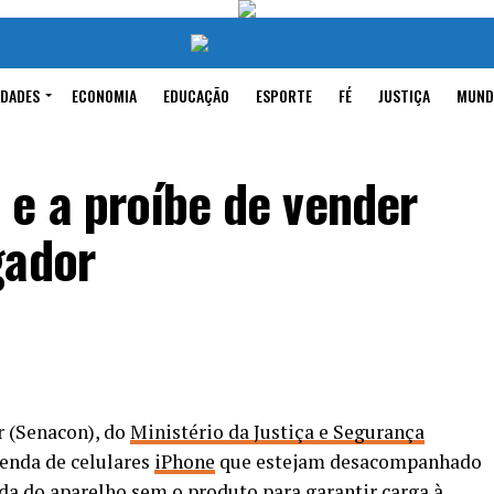
IDADES
ECONOMIA
EDUCAÇÃO
ESPORTE
FÉ
JUSTIÇA
MUND
 e a proíbe de vender
gador
 (Senacon), do
Ministério da Justiça e Segurança
venda de celulares
iPhone
que estejam desacompanhado
nda do aparelho sem o produto para garantir carga à