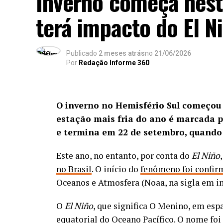
Inverno começa nest
controlada pelo Comando Vermelho
.
terá impacto do El N
foram baleados e encaminhados a um h
Publicado
2 meses atrás
no
21/06/2026
Por
Redação Informe 360
O inverno no Hemisfério Sul começou 
estação mais fria do ano é marcada p
e termina em 22 de setembro, quando
Este ano, no entanto, por conta do
El Niño
Segundo a Polícia Civil, a ação resulta de 
no Brasil
. O início do
fenômeno foi confi
estrutura de atuação da organização crimi
Oceanos e Atmosfera (Noaa, na sigla em i
patrimoniais, como roubos e receptação d
outras ações criminosas ou incorporados à
O
El Niño
, que significa O Menino, em esp
financeiramente o grupo e ampliando sua 
equatorial do Oceano Pacífico. O nome foi