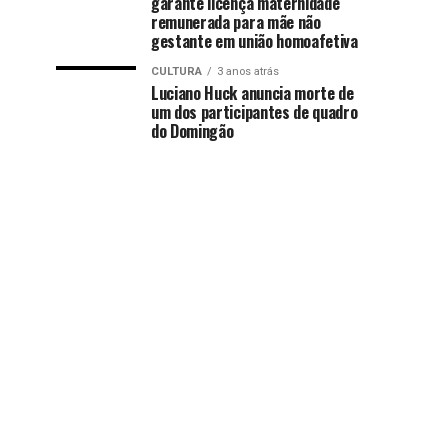
garante licença maternidade
remunerada para mãe não
gestante em união homoafetiva
CULTURA
3 anos atrás
Luciano Huck anuncia morte de
um dos participantes de quadro
do Domingão