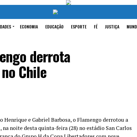
IDADES
ECONOMIA
EDUCAÇÃO
ESPORTE
FÉ
JUSTIÇA
MUND
mengo derrota
 no Chile
o Henrique e Gabriel Barbosa, o Flamengo derrotou a
, na noite desta quinta-feira (28) no estádio San Carlos
erança do Grupo H da Copa Libertadores com nove