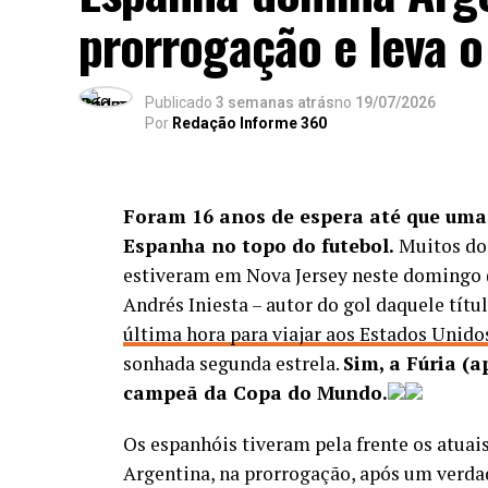
prorrogação e leva o
Publicado
3 semanas atrás
no
19/07/2026
Por
Redação Informe 360
Foram 16 anos de espera até que uma
Espanha no topo do futebol.
Muitos dos
estiveram em Nova Jersey neste domingo (1
Andrés Iniesta – autor do gol daquele tít
última hora para viajar aos Estados Unido
sonhada segunda estrela.
Sim, a Fúria (
campeã da Copa do Mundo.
Os espanhóis tiveram pela frente os atuais 
Argentina, na prorrogação, após um verda