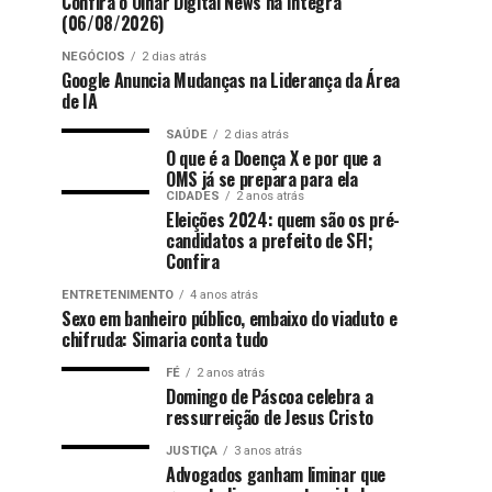
Confira o Olhar Digital News na íntegra
(06/08/2026)
NEGÓCIOS
2 dias atrás
Google Anuncia Mudanças na Liderança da Área
de IA
SAÚDE
2 dias atrás
O que é a Doença X e por que a
OMS já se prepara para ela
CIDADES
2 anos atrás
Eleições 2024: quem são os pré-
candidatos a prefeito de SFI;
Confira
ENTRETENIMENTO
4 anos atrás
Sexo em banheiro público, embaixo do viaduto e
chifruda: Simaria conta tudo
FÉ
2 anos atrás
Domingo de Páscoa celebra a
ressurreição de Jesus Cristo
JUSTIÇA
3 anos atrás
Advogados ganham liminar que