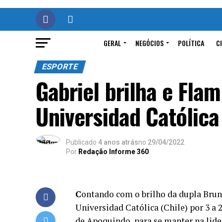
GERAL
NEGÓCIOS
POLÍTICA
C
ESPORTE
Gabriel brilha e Fla
Universidad Católica
Publicado
4 anos atrás
no
29/04/2022
Por
Redação Informe 360
C
ontando com o brilho da dupla Brun
Universidad Católica (Chile) por 3 a 2
de Apoquindo, para se manter na lid