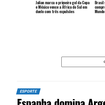
Julian marca o primeiro gol da Copa
Brasil
e México vence a África do Sul em
compro
duelo com três expulsões
Mundo
ESPORTE
Espanha domina Arge