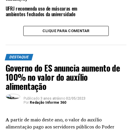
Texto:
Deborah Hemerly Fonte: Secom-PMSerra
UFRJ recomenda uso de máscaras em
ambientes fechados da universidade
TÓPICOS RELACIONADOS:
COVID-19
DESTAQUE
SERRA ES
VACIANÇÃO
CLIQUE PARA COMENTAR
ATÉ A PRÓXIMA
Musso reforça pedido para uso de máscara
NÃO PERCA
Dia D contra a Covid-19: mais de 200 mil doses
DESTAQUE
disponíveis para a população acima dos 18 anos neste
Governo do ES anuncia aumento de
sábado (21)
100% no valor do auxílio
alimentação
Publicado
3 anos atrás
no
02/05/2023
Por
Redação Informe 360
A
partir de maio deste ano, o valor do auxílio
alimentação pago aos servidores públicos do Poder