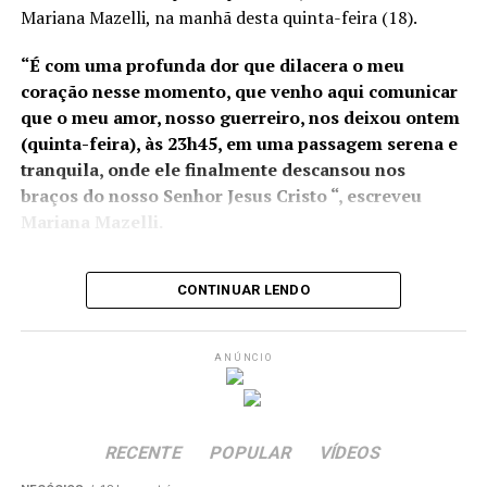
início de operação para
Mariana Mazelli, na manhã desta quinta-feira (18).
2025. No ano passado, os
“É com uma profunda dor que dilacera o meu
portos capixabas
coração nesse momento, que venho aqui comunicar
movimentaram R$ 35
que o meu amor, nosso guerreiro, nos deixou ontem
(quinta-feira), às 23h45, em uma passagem serena e
bilhões em mercadorias e a
tranquila, onde ele finalmente descansou nos
possível transferência da
braços do nosso Senhor Jesus Cristo “, escreveu
Alfândega para o Rio de
Mariana Mazelli.
Janeiro pode gerar
prejuízos à competitividade
CONTINUAR LENDO
Jayme estava em fase final de
tratamento que só foi
possível graças a uma vaquinha online iniciada por
do estado”, afirmou o
Mariana
, para a realização de um procedimento de
presidente da Assembleia
ANÚNCIO
transplante de células conhecido como “Car-T Cell
Legislativa.
Therapy”, com material colhido no Brasil, mas
manipulado em um laboratório nos Estados Unidos.
RECENTE
POPULAR
VÍDEOS
Diante desses números e da relevância da alfândega para