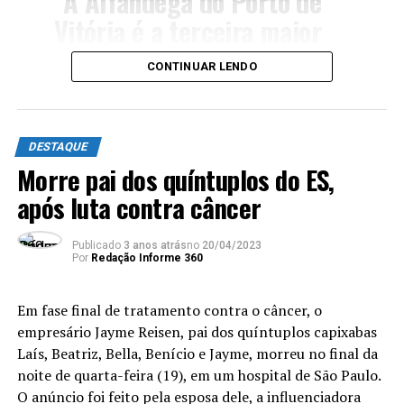
“A Alfândega do Porto de
Vitória é a terceira maior
em volume de importações
CONTINUAR LENDO
e a segunda maior em valor
médio de Declarações de
Importação (DI) no Brasil.
DESTAQUE
Além disso, a unidade é
Morre pai dos quíntuplos do ES,
após luta contra câncer
responsável pelo controle
de 22 instalações e
Publicado
3 anos atrás
no
20/04/2023
recintos alfandegados no
Por
Redação Informe 360
Espírito Santo e atuará em
Em fase final de tratamento contra o câncer, o
novos projetos portuários
empresário Jayme Reisen, pai dos quíntuplos capixabas
em execução, como o Porto
Laís, Beatriz, Bella, Benício e Jayme, morreu no final da
noite de quarta-feira (19), em um hospital de São Paulo.
da Imetame, com data de
O anúncio foi feito pela esposa dele, a influenciadora