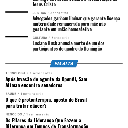
Jesus Cristo
ANÚNCIO
JUSTIÇA
3 anos atrás
Advogados ganham liminar que garante licença
maternidade remunerada para mãe não
gestante em união homoafetiva
CULTURA
3 anos atrás
Luciano Huck anuncia morte de um dos
participantes de quadro do Domingão
EM ALTA
TECNOLOGIA
1 semana atrás
Após invasão de agente da OpenAI, Sam
Altman encontra senadores
SAÚDE
1 semana atrás
O que é protonterapia, aposta do Brasil
para tratar câncer?
NEGÓCIOS
1 semana atrás
Os Pilares da Liderança Que Fazem a
Diferença em Tempos de Transformação