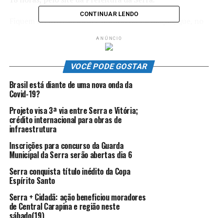
CONTINUAR LENDO
Fiquem atentos ao local e horário da vacinação, que, no
sábado (21), vai acontecer em 28 unidades de saúde; na
ANÚNCIO
Multivix e no Hospital Materno Infantil, em Colina de
Laranjeiras; no Sesi, em Civit; e no Pró-Cidadão, em
VOCÊ PODE GOSTAR
Portal de Jacaraípe.
Brasil está diante de uma nova onda da
Ao todo, serão 91 equipes, formadas por profissionais da
Covid-19?
saúde da Serra, Grau Técnico, além das equipes do
Projeto visa 3ª via entre Serra e Vitória;
Hospital Jayme dos Santos Neves e do Sesi.
crédito internacional para obras de
infraestrutura
Inscrições para concurso da Guarda
ANÚNCIO
Municipal da Serra serão abertas dia 6
Serra conquista título inédito da Copa
Espírito Santo
Serra + Cidadã: ação beneficiou moradores
de Central Carapina e região neste
sábado(19)