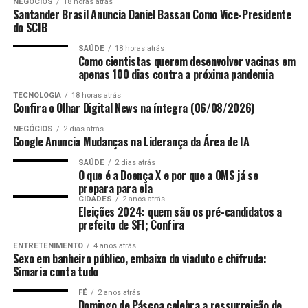
NEGÓCIOS
18 horas atrás
o comércio exterior do estado, Marcelo Santos
Santander Brasil Anuncia Daniel Bassan Como Vice-Presidente
considera prejudicial o processo de regionalização
do SCIB
proposto, no qual diversos processos de trabalho,
SAÚDE
18 horas atrás
dentre eles o despacho aduaneiro de mercadorias,
Como cientistas querem desenvolver vacinas em
apenas 100 dias contra a próxima pandemia
seriam direcionados à unidade do Rio de Janeiro. Por
isso, o presidente da Assembleia Legislativa e
TECNOLOGIA
18 horas atrás
Confira o Olhar Digital News na íntegra (06/08/2026)
representantes do Sindiex pleiteiam a suspensão das
ações no âmbito da 7ª Região Fiscal (SRRF07) com vista
NEGÓCIOS
2 dias atrás
Foto: Reprodução/instagram Mariana Mazelli
a regionalização de processos de trabalho e atividades da
Google Anuncia Mudanças na Liderança da Área de IA
Alfândega do Porto de Vitória/ES para a Alfândega da
SAÚDE
2 dias atrás
Receita Federal do Brasil do Porto do Rio de Janeiro –
O que é a Doença X e por que a OMS já se
prepara para ela
ALF/RJO, de modo a não prejudicar o comércio exterior
CIDADES
2 anos atrás
do estado.
Eleições 2024: quem são os pré-candidatos a
prefeito de SFI; Confira
Fonte:
Comunicação ALES
Por Redação web Ales,
ENTRETENIMENTO
4 anos atrás
com informações da assessoria de imprensa e
Sexo em banheiro público, embaixo do viaduto e chifruda:
edição de
Nicolle Expósito
Foto:
Lucas S.
Simaria conta tudo
Costa/Arquivo Ales
FÉ
2 anos atrás
Domingo de Páscoa celebra a ressurreição de