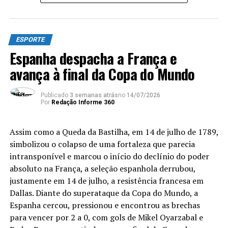
Uruguai e França – além, claro, daqueles com três ou
mais títulos, como os próprios argentinos e, o maior de
todos os ganhadores e único penta, o Brasil.
ESPORTE
Espanha despacha a França e
Diferentemente de 2010, o herói do título saiu do banco
avança à final da Copa do Mundo
de reservas. Mas, Ferran Torres e Iniesta têm algo em
comum. No momento em que decidiram a Copa para a
Espanha, ambos representavam o Barcelona. Ao
Publicado
3 semanas atrás
no
14/07/2026
Por
Redação Informe 360
contrário do ex-meio-campista, revelado no clube
catalão, o atacante de 26 anos é cria do Valência e
passou pelo Manchester City (Inglaterra) antes de
Assim como a Queda da Bastilha, em 14 de julho de 1789,
chegar ao Barça.
simbolizou o colapso de uma fortaleza que parecia
intransponível e marcou o início do declínio do poder
Com a sexta menor média de idade da Copa (26,2), a
absoluto na França, a seleção espanhola derrubou,
Fúria deixou um recado claro para 2030, quando
será
justamente em 14 de julho, a resistência francesa em
uma das sedes
: é favorita para buscar o tri.
Afinal,
Dallas. Diante do superataque da Copa do Mundo, a
possui nomes como os meias Gavi e Pedri e o atacante
Espanha cercou, pressionou e encontrou as brechas
Nico Williams – que sequer terão completado 30 anos –
para vencer por 2 a 0, com gols de Mikel Oyarzabal e
a caminho do terceiro Mundial. Mesmo os veteranos do