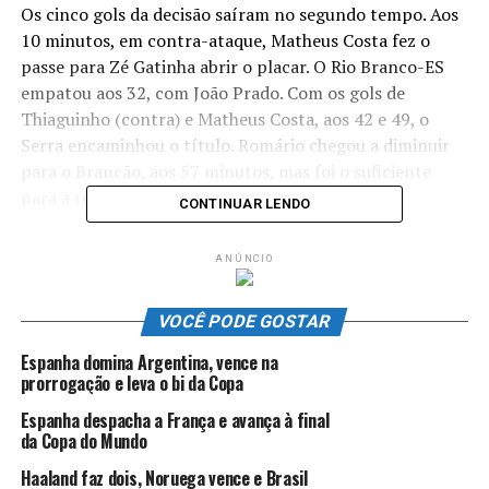
Os cinco gols da decisão saíram no segundo tempo. Aos
10 minutos, em contra-ataque, Matheus Costa fez o
passe para Zé Gatinha abrir o placar. O Rio Branco-ES
empatou aos 32, com João Prado. Com os gols de
Thiaguinho (contra) e Matheus Costa, aos 42 e 49, o
Serra encaminhou o título. Romário chegou a diminuir
para o Brancão, aos 57 minutos, mas foi o suficiente
para a reação capa-preta.
CONTINUAR LENDO
Além do título da Copa ES, o Serra garantiu a vaga para
ANÚNCIO
a Série D do Campeonato Brasileiro 2024.
Colaborou*
G1 ES –
Foto Capa:
Laila Pecorari
VOCÊ PODE GOSTAR
Espanha domina Argentina, vence na
prorrogação e leva o bi da Copa
ANÚNCIO
Espanha despacha a França e avança à final
da Copa do Mundo
Haaland faz dois, Noruega vence e Brasil