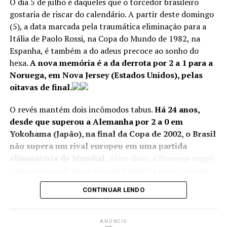
O dia 5 de julho é daqueles que o torcedor brasileiro
gostaria de riscar do calendário. A partir deste domingo
(5), a data marcada pela traumática eliminação para a
Itália de Paolo Rossi, na Copa do Mundo de 1982, na
Espanha, é também a do adeus precoce ao sonho do
hexa.
A nova memória é a da derrota por 2 a 1 para a
Noruega, em Nova Jersey (Estados Unidos), pelas
oitavas de final.
O revés mantém dois incômodos tabus.
Há 24 anos,
desde que superou a Alemanha por 2 a 0 em
Yokohama (Japão), na final da Copa de 2002, o Brasil
não supera um rival europeu em uma partida
eliminatória de Mundial.
Além disso, a Noruega segue
como único país que a seleção brasileira nunca venceu
Soccer Football – FIFA World Cup 2026 – Final – Spain v
na história. Agora, são três derrotas e dois empates.
Argentina – New York/New Jersey Stadium, East
CONTINUAR LENDO
Rutherford, New Jersey, U.S. – July 19, 2026 Spain’s
Grande estrela do time escandinavo, Erling Haaland foi,
Rodri lifts the trophy with teammates after winning the
mais uma vez, decisivo. Autor do gol da classificação
World Cup REUTERS/Kai Pfaffenbach –
REUTERS/Kai
ANÚNCIO