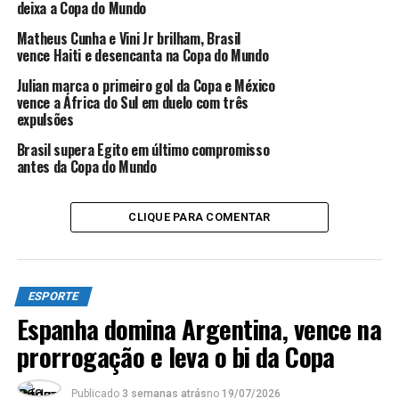
deixa a Copa do Mundo
Matheus Cunha e Vini Jr brilham, Brasil
vence Haiti e desencanta na Copa do Mundo
TÓPICOS RELACIONADOS:
COPA ESPÍRITO SANTO
ESPORTE
Julian marca o primeiro gol da Copa e México
FUTEBOL
SERRA ES
vence a África do Sul em duelo com três
expulsões
ATÉ A PRÓXIMA
Governo do ES inaugura Ciclovia da Vida e ampliação da
Brasil supera Egito em último compromisso
Terceira Ponte
antes da Copa do Mundo
NÃO PERCA
Fluminense derrota o Olímpia por 2 a 0 pela
Libertadores
CLIQUE PARA COMENTAR
ESPORTE
Espanha domina Argentina, vence na
prorrogação e leva o bi da Copa
Publicado
3 semanas atrás
no
19/07/2026