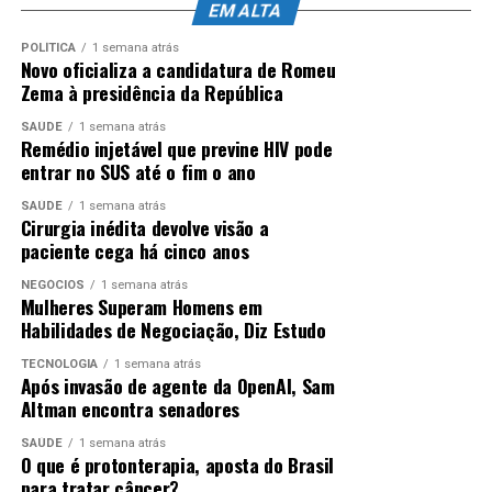
Como tinha dado a entender na entrevista coletiva do
EM ALTA
último sábado (4),
Ancelotti escolheu Gabriel
ANÚNCIO
Martinelli para o lugar de Lucas Paquetá – fora
POLÍTICA
1 semana atrás
Novo oficializa a candidatura de Romeu
devido a uma lesão no músculo posterior da coxa
Zema à presidência da República
esquerda.
SAÚDE
1 semana atrás
Remédio injetável que previne HIV pode
entrar no SUS até o fim o ano
ANÚNCIO
SAÚDE
1 semana atrás
Cirurgia inédita devolve visão a
paciente cega há cinco anos
NEGÓCIOS
1 semana atrás
Mulheres Superam Homens em
Habilidades de Negociação, Diz Estudo
Do lado norueguês, o técnico Stale Solbakken fez uma
TECNOLOGIA
1 semana atrás
mudança em relação ao time do triunfo por 2 a 1 sobre a
Após invasão de agente da OpenAI, Sam
Altman encontra senadores
Costa do Marfim, nos 16 avos de final.
Recuperado de
lesão, Julian Ryerson retornou à lateral direita, na
SAÚDE
1 semana atrás
vaga de Marcus Pedersen
.
O que é protonterapia, aposta do Brasil
para tratar câncer?