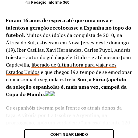
Por
Redação Informe 360
Foram 16 anos de espera até que uma nova e
talentosa geração recolocasse a Espanha no topo do
futebol.
Muitos dos ídolos da conquista de 2010, na
África do Sul, estiveram em Nova Jersey neste domingo
(19). Iker Casillas, Xavi Hernández, Carles Puyol, Andrés
Iniesta – autor do gol daquele título – e até mesmo Joan
Capdevilla,
liberado de última hora para viajar aos
Estados Unidos
e que chegou lá a tempo de se emocionar
com a sonhada segunda estrela.
Sim, a Fúria (apelido
da seleção espanhola) é, mais uma vez, campeã da
Copa do Mundo.
Os espanhóis tiveram pela frente os atuais donos da
taça. A vitória por 1 a 0 sobre a Argentina, na
prorrogação, após um verdadeiro “amasso” durante 120
minutos de jogo, colocou a seleção europeia no grupo
CONTINUAR LENDO
seleto de bicampeões mundiais, que também tem