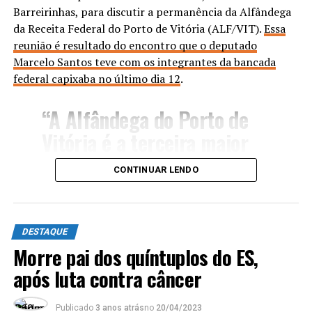
por qualquer cidadão pelo e-
Barreirinhas, para discutir a permanência da Alfândega
mail
hemoes.coletaexterna@saude.es.gov.br
, sendo
da Receita Federal do Porto de Vitória (ALF/VIT).
Essa
necessário cumprir alguns requisitos, como o mínimo de
reunião é resultado do encontro que o deputado
50 doadores e o máximo de 70.
Marcelo Santos teve com os integrantes da bancada
federal capixaba no último dia 12
.
“A Alfândega do Porto de
ANÚNCIO
Vitória é a terceira maior
em volume de importações
CONTINUAR LENDO
e a segunda maior em valor
médio de Declarações de
Clique aqui
e confira o estoque de sangue no Hemoes
Importação (DI) no Brasil.
DESTAQUE
nesta quarta-feira (02).
Além disso, a unidade é
Morre pai dos quíntuplos do ES,
Onde doar
após luta contra câncer
responsável pelo controle
de 22 instalações e
– Hemocentro de Vitória
Publicado
3 anos atrás
no
20/04/2023