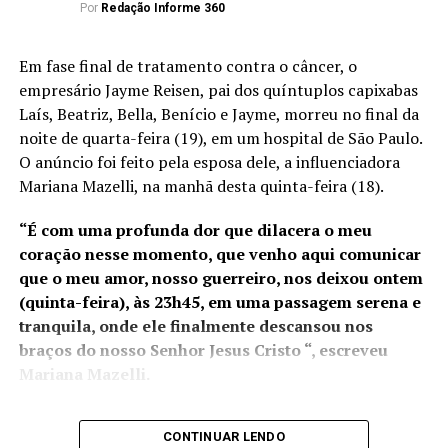
recintos alfandegados no
Por
Redação Informe 360
Endereço: Avenida Marechal Campos, 1.468, Maruípe.
Espírito Santo e atuará em
Em fase final de tratamento contra o câncer, o
novos projetos portuários
empresário Jayme Reisen, pai dos quíntuplos capixabas
ANÚNCIO
em execução, como o Porto
Laís, Beatriz, Bella, Benício e Jayme, morreu no final da
noite de quarta-feira (19), em um hospital de São Paulo.
da Imetame, com data de
O anúncio foi feito pela esposa dele, a influenciadora
início de operação para
Mariana Mazelli, na manhã desta quinta-feira (18).
2025. No ano passado, os
“É com uma profunda dor que dilacera o meu
portos capixabas
Telefone: (27) 3636-7920
coração nesse momento, que venho aqui comunicar
movimentaram R$ 35
que o meu amor, nosso guerreiro, nos deixou ontem
– Hemocentro de Linhares
(quinta-feira), às 23h45, em uma passagem serena e
bilhões em mercadorias e a
tranquila, onde ele finalmente descansou nos
Endereço: Avenida João Felipe Calmom, 174-298,
possível transferência da
braços do nosso Senhor Jesus Cristo “, escreveu
Centro.
Alfândega para o Rio de
Mariana Mazelli.
Telefone: (27) 3264-6000
Janeiro pode gerar
CONTINUAR LENDO
Jayme estava em fase final de
tratamento que só foi