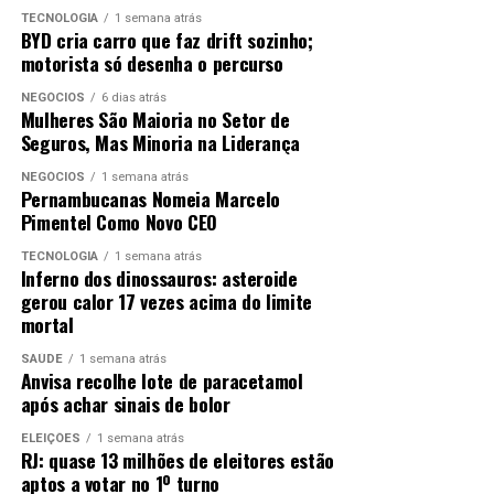
TECNOLOGIA
1 semana atrás
Syria Luppi / Kárita Iana / Luciana Almeida / Thaísa
BYD cria carro que faz drift sozinho;
Côrtes / Danielly Schulthais / Ana Cláudia dos Santos
motorista só desenha o percurso
NEGÓCIOS
6 dias atrás
asscom@saude.es.gov.br
Mulheres São Maioria no Setor de
Seguros, Mas Minoria na Liderança
TÓPICOS RELACIONADOS:
DESTAQUE
NEGÓCIOS
1 semana atrás
Pernambucanas Nomeia Marcelo
ATÉ A PRÓXIMA
Pimentel Como Novo CEO
Piúma cancela Carnaval após aumento de casos de
Covid-19
TECNOLOGIA
1 semana atrás
Inferno dos dinossauros: asteroide
NÃO PERCA
gerou calor 17 vezes acima do limite
Castro anuncia novo calendário de pagamento de
mortal
servidores do Rio
SAÚDE
1 semana atrás
Anvisa recolhe lote de paracetamol
após achar sinais de bolor
ELEIÇÕES
1 semana atrás
RJ: quase 13 milhões de eleitores estão
aptos a votar no 1º turno