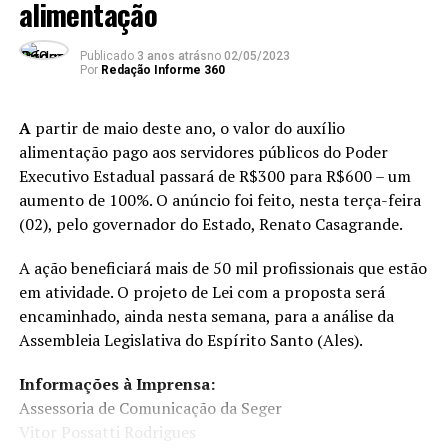
alimentação
Vacinação contra Covid-19 e contaminação por
Influenza
Publicado
3 anos atrás
no
02/05/2023
Por
Redação Informe 360
Uma das medidas mais eficazes para evitar casos graves
da Covid-19 e diminuir o número de internações é a
vacinação, entretanto, após receber as doses contra a
A
partir de maio deste ano, o valor do auxílio
doença o cidadão deve seguir alguns critérios antes de
alimentação pago aos servidores públicos do Poder
realizar a sua próxima doação de sangue.
Executivo Estadual passará de R$300 para R$600 – um
aumento de 100%. O anúncio foi feito, nesta terça-feira
Aos que foram imunizados com a Coronavac, é
(02), pelo governador do Estado, Renato Casagrande.
necessário aguardar dois dias para realizar a doação. Já
os demais imunizantes a recomendação é de sete dias.
A ação beneficiará mais de 50 mil profissionais que estão
em atividade. O projeto de Lei com a proposta será
encaminhado, ainda nesta semana, para a análise da
ANÚNCIO
Assembleia Legislativa do Espírito Santo (Ales).
Informações à Imprensa:
Assessoria de Comunicação da Seger
Vitor Possatti Rodrigues