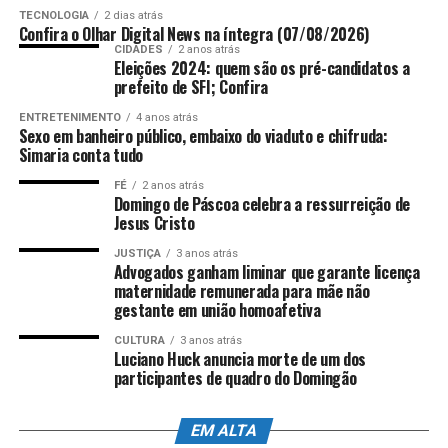
TECNOLOGIA
2 dias atrás
do estado.
Confira o Olhar Digital News na íntegra (07/08/2026)
CIDADES
2 anos atrás
Fonte:
Comunicação ALES
Eleições 2024: quem são os pré-candidatos a
Por Redação web Ales,
prefeito de SFI; Confira
com informações da assessoria de imprensa e
Endereço: Rodovia Otovarino Duarte Santos, Km 02,
edição de
Nicolle Expósito
Foto:
Lucas S.
Parque Washington.
ENTRETENIMENTO
4 anos atrás
Sexo em banheiro público, embaixo do viaduto e chifruda:
Costa/Arquivo Ales
Simaria conta tudo
Telefone: (27) 3767-7954
FÉ
2 anos atrás
Domingo de Páscoa celebra a ressurreição de
Informações à Imprensa:
ANÚNCIO
Jesus Cristo
Assessoria de Comunicação da Sesa
JUSTIÇA
3 anos atrás
Advogados ganham liminar que garante licença
maternidade remunerada para mãe não
gestante em união homoafetiva
ANÚNCIO
CULTURA
3 anos atrás
Luciano Huck anuncia morte de um dos
participantes de quadro do Domingão
EM ALTA