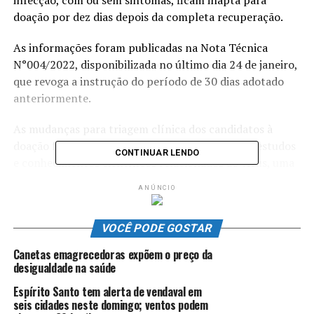
infecção, com ou sem sintomas, ficam inapta para
doação por dez dias depois da completa recuperação.
As informações foram publicadas na Nota Técnica
N°004/2022, disponibilizada no último dia 24 de janeiro,
que revoga a instrução do período de 30 dias adotado
anteriormente.
As mudanças para triagem clínica dos candidatos à
doação foram definidas por meio do avanço dos estudos
CONTINUAR LENDO
e conhecimentos científicos relacionados ao vírus, uma
vez que não há evidências que o vírus seja transmitido
ANÚNCIO
pela transfusão de sangue. Para a diretora geral do
Centro de Hematologia e Hemoterapia do Espírito
VOCÊ PODE GOSTAR
Santo (Hemoes), Marcela Murad, essa nova medida
aumentará o número de bolsas de sangue no estoque da
Canetas emagrecedoras expõem o preço da
unidade e incentivará novos doadores.
desigualdade na saúde
Espírito Santo tem alerta de vendaval em
“Estamos passando por um momento em que todos os
seis cidades neste domingo; ventos podem
bancos de sangue do Brasil enfrentam baixas