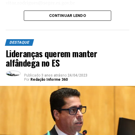
vitor.rodrigues@seger.es.gov.br
CONTINUAR LENDO
DESTAQUE
Lideranças querem manter
alfândega no ES
Publicado
3 anos atrás
no
24/04/2023
Por
Redação Informe 360