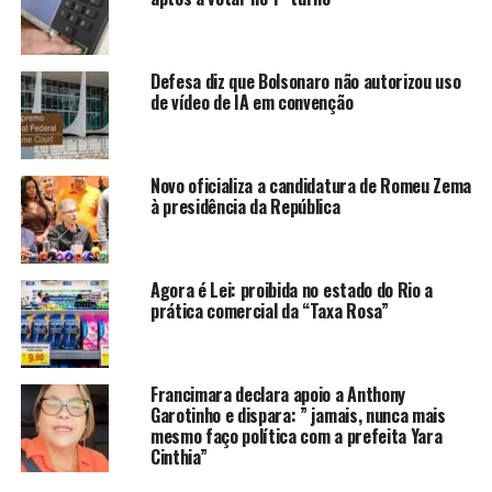
ANÚNCIO
Defesa diz que Bolsonaro não autorizou uso
de vídeo de IA em convenção
Novo oficializa a candidatura de Romeu Zema
à presidência da República
Uma vez aprovado neste sábado, o autógrafo de lei será
encaminhado à Prefeitura. Feito isso, o prefeito Luciano
Rezende terá um prazo de 30 dias para regulamentar a
Agora é Lei: proibida no estado do Rio a
lei após sua publicação.
Fonte:
Assessoria de Gabine
prática comercial da “Taxa Rosa”
Com Informações do site
TribunaOnLine
Por:
Fabiana
Torres
Francimara declara apoio a Anthony
TÓPICOS RELACIONADOS:
AUXILIO
Garotinho e dispara: ” jamais, nunca mais
CÂMARA DE VEREADORES
DESTAQUE
POLITICA
R$ 900
mesmo faço política com a prefeita Yara
VITÓRIA-ES
VOTAÇÃO
Cinthia”
ATÉ A PRÓXIMA