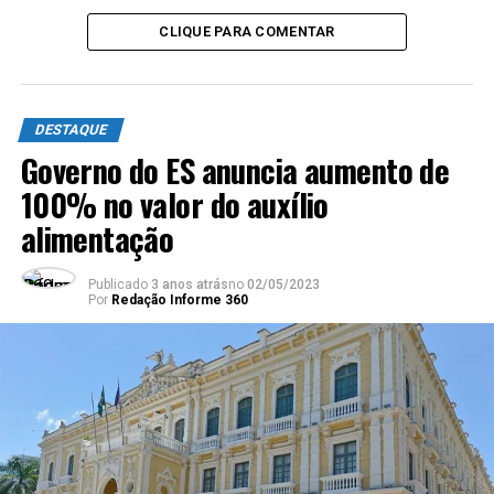
Presidente Jair Bolsonaro testa positivo para covid-19
CLIQUE PARA COMENTAR
NÃO PERCA
Vereadores de Vitória defendem abertura de igrejas
durante pandemia
DESTAQUE
Governo do ES anuncia aumento de
100% no valor do auxílio
alimentação
Publicado
3 anos atrás
no
02/05/2023
Por
Redação Informe 360