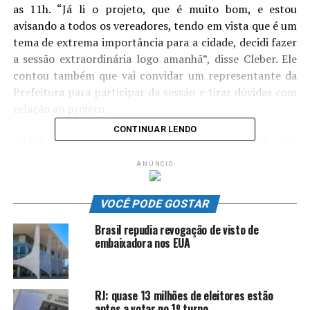
as 11h. “Já li o projeto, que é muito bom, e estou
avisando a todos os vereadores, tendo em vista que é um
tema de extrema importância para a cidade, decidi fazer
a sessão extraordinária logo amanhã”, disse Cleber. Ele
contou também que vai convidar um representante da
Prefeitura para participar da sessão e tirar dúvidas com
relação ao projeto.
CONTINUAR LENDO
“
Após o protocolo do projeto, protocolei um
requerimento pedindo uma sessão extraordinária – as
ANÚNCIO
sessões da Câmara ocorrem sempre nos dias de terças,
quartas e quintas-feiras.
” disse o vereador Wanderson
VOCÊ PODE GOSTAR
Marinho.
Brasil repudia revogação de visto de
O líder do prefeito na Câmara de Vitória, Luiz Emanuel
embaixadora nos EUA
Zouain, e o vereador Leonil Dias pediram regime de
urgência na matéria e o vereador Sandro Parrini
apresentou uma emenda.
RJ: quase 13 milhões de eleitores estão
aptos a votar no 1º turno