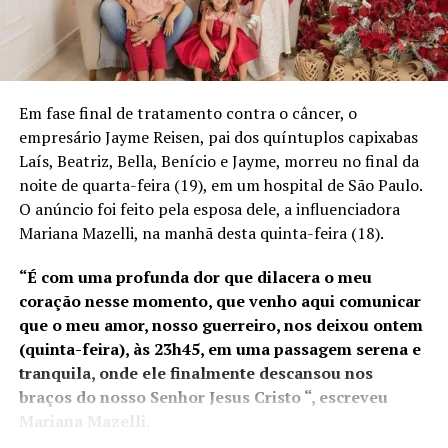
2025. No ano passado, os
portos capixabas
movimentaram R$ 35
bilhões em mercadorias e a
Em fase final de tratamento contra o câncer, o
empresário Jayme Reisen, pai dos quíntuplos capixabas
possível transferência da
Laís, Beatriz, Bella, Benício e Jayme, morreu no final da
Alfândega para o Rio de
noite de quarta-feira (19), em um hospital de São Paulo.
Janeiro pode gerar
O anúncio foi feito pela esposa dele, a influenciadora
Mariana Mazelli, na manhã desta quinta-feira (18).
prejuízos à competitividade
do estado”, afirmou o
“É com uma profunda dor que dilacera o meu
coração nesse momento, que venho aqui comunicar
presidente da Assembleia
que o meu amor, nosso guerreiro, nos deixou ontem
Legislativa.
(quinta-feira), às 23h45, em uma passagem serena e
tranquila, onde ele finalmente descansou nos
braços do nosso Senhor Jesus Cristo “, escreveu
Diante desses números e da relevância da alfândega para
Mariana Mazelli.
o comércio exterior do estado, Marcelo Santos