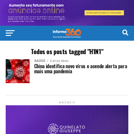
Todos os posts tagged "H1N1"
SAÚDE
6 anos atrás
China identifica novo vírus e acende alerta para
mais uma pandemia
ANÚNCIO