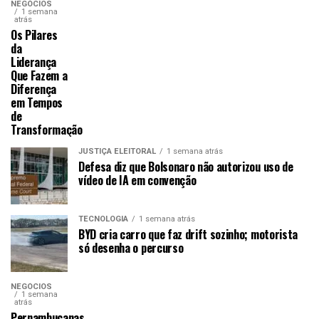
NEGÓCIOS
1 semana
atrás
Os Pilares
da
Liderança
Que Fazem a
Diferença
em Tempos
de
Transformação
JUSTIÇA ELEITORAL
1 semana atrás
Defesa diz que Bolsonaro não autorizou uso de
vídeo de IA em convenção
TECNOLOGIA
1 semana atrás
BYD cria carro que faz drift sozinho; motorista
só desenha o percurso
NEGÓCIOS
1 semana
atrás
Pernambucanas