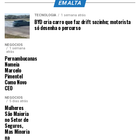
EM ALTA
TECNOLOGIA
1 semana atrás
BYD cria carro que faz drift sozinho; motorista
só desenha o percurso
NEGÓCIOS
1 semana
atrás
Pernambucanas
Nomeia
Marcelo
Pimentel
Como Novo
CEO
NEGÓCIOS
5 dias atrás
Mulheres
São Maioria
no Setor de
Seguros,
Mas Minoria
na