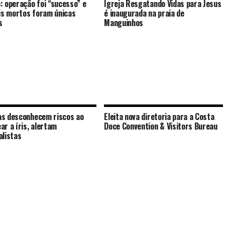
: operação foi “sucesso” e
Igreja Resgatando Vidas para Jesus
ais mortos foram únicas
é inaugurada na praia de
s
Manguinhos
s desconhecem riscos ao
Eleita nova diretoria para a Costa
ar a íris, alertam
Doce Convention & Visitors Bureau
alistas