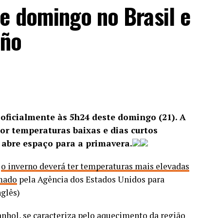
ados na comunidade da Muzema, no Itanhangá,
e domingo no Brasil e
 Em uma área de mata fechada,
três criminosos
iño
ospital público na Barra da Tijuca.
ANÚNCIO
oficialmente às 5h24 deste domingo (21). A
or temperaturas baixas e dias curtos
 abre espaço para a primavera.
,
o inverno deverá ter temperaturas mais elevadas
um trabalho de inteligência que identificou a
rmado
pela Agência dos Estados Unidos para
nosa e sua influência sobre diversos crimes
nglês)
e veículos. Esses automóveis eram usados em
 logística da organização, fortalecendo
anhol, se caracteriza pelo aquecimento da região