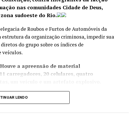
ação nas comunidades Cidade de Deus,
 zona sudoeste do Rio.
 Delegacia de Roubos e Furtos de Automóveis da
a estrutura da organização criminosa, impedir sua
 diretos do grupo sobre os índices de
 veículos.
 Houve a apreensão de material
11 carregadores, 20 celulares, quatro
as, um veículo e um artefato explosivo.
l de gatonet clandestina, e equipes da Delegacia
TINUAR LENDO
edade Imaterial (DRCPIM) fecharam uma loja de
ificados.
oque (BPChq) da Polícia Militar apreenderam