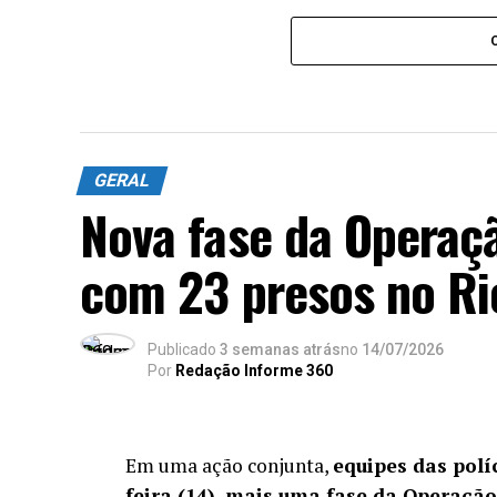
GERAL
Nova fase da Operaç
com 23 presos no Ri
Publicado
3 semanas atrás
no
14/07/2026
Por
Redação Informe 360
Em uma ação conjunta,
equipes das políc
feira (14), mais uma fase da Operaçã