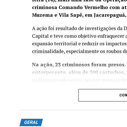
criminosa Comando Vermelho com atu
Muzema e Vila Sapê, em Jacarepaguá,
A ação foi resultado de investigações da
Capital e teve como objetivo enfraquecer 
expansão territorial e reduzir os impactos
criminalidade, especialmente os roubos de
Na ação, 23 criminosos foram presos.
entorpecente, além de 200 cartuchos, 
radiotransmissores, quatro motociclet
Os agentes também localizaram uma centra
CON
de Repressão aos Crimes Contra a Propri
multimarcas com dezenas de produtos fals
Equipes do Batalhão de Polícia do Ch
GERAL