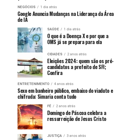
NEGÓCIOS
1 dia atrás
Google Anuncia Mudanças na Liderança da Área
de IA
SAÚDE
1 dia atrás
O que é a Doença X e por que a
OMS já se prepara para ela
CIDADES
2 anos atrás
Eleições 2024: quem são os pré-
candidatos a prefeito de SFI;
Confira
ENTRETENIMENTO
4 anos atrás
Sexo em banheiro público, embaixo do viaduto e
chifruda: Simaria conta tudo
FÉ
2 anos atrás
Domingo de Páscoa celebra a
ressurreição de Jesus Cristo
JUSTIÇA
3 anos atrás