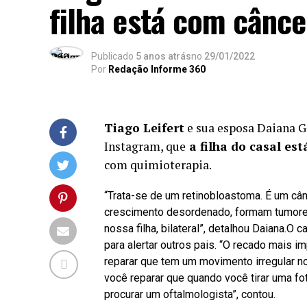
filha está com cânce
Publicado
5 anos atrás
no
29/01/2022
Por
Redação Informe 360
Tiago Leifert
e sua esposa Daiana G
Instagram, que
a filha do casal es
com quimioterapia.
“Trata-se de um retinobloastoma. É um cân
crescimento desordenado, formam tumore
nossa filha, bilateral”, detalhou Daiana.O 
para alertar outros pais. “O recado mais 
reparar que tem um movimento irregular no 
você reparar que quando você tirar uma fo
procurar um oftalmologista”, contou.