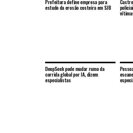
Prefeitura define empresa para
Castro
estudo da erosão costeira em SJB
polici
vítima
DeepSeek pode mudar rumo da
Pessoa
corrida global por IA, dizem
escane
especialistas
especi