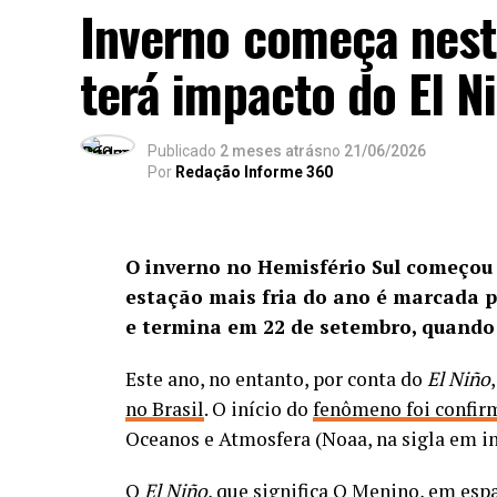
seis fuzis ao longo da ação, localiz
Inverno começa nest
controlada pelo Comando Vermelho
.
terá impacto do El N
foram baleados e encaminhados a um h
Publicado
2 meses atrás
no
21/06/2026
Por
Redação Informe 360
O inverno no Hemisfério Sul começou 
estação mais fria do ano é marcada p
e termina em 22 de setembro, quando
Este ano, no entanto, por conta do
El Niño
Segundo a Polícia Civil, a ação resulta de 
no Brasil
. O início do
fenômeno foi confi
estrutura de atuação da organização crimi
Oceanos e Atmosfera (Noaa, na sigla em i
patrimoniais, como roubos e receptação d
outras ações criminosas ou incorporados à
O
El Niño
, que significa O Menino, em esp