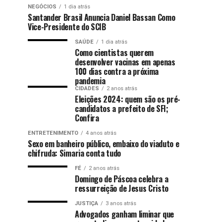
NEGÓCIOS
1 dia atrás
Santander Brasil Anuncia Daniel Bassan Como
Vice-Presidente do SCIB
SAÚDE
1 dia atrás
Como cientistas querem
desenvolver vacinas em apenas
100 dias contra a próxima
pandemia
CIDADES
2 anos atrás
Eleições 2024: quem são os pré-
candidatos a prefeito de SFI;
Confira
ENTRETENIMENTO
4 anos atrás
Sexo em banheiro público, embaixo do viaduto e
chifruda: Simaria conta tudo
FÉ
2 anos atrás
Domingo de Páscoa celebra a
ressurreição de Jesus Cristo
JUSTIÇA
3 anos atrás
Advogados ganham liminar que