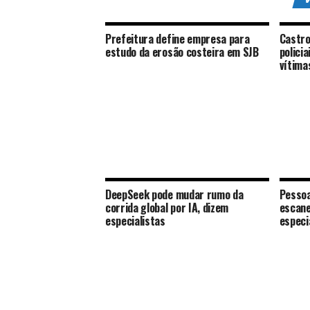
Prefeitura define empresa para
Castro
estudo da erosão costeira em SJB
polici
vítima
DeepSeek pode mudar rumo da
Pessoa
corrida global por IA, dizem
escane
especialistas
especi