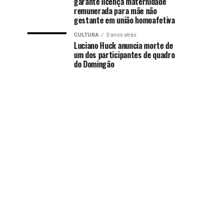
garante licença maternidade
remunerada para mãe não
gestante em união homoafetiva
CULTURA
3 anos atrás
Luciano Huck anuncia morte de
um dos participantes de quadro
do Domingão