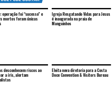
: operação foi “sucesso” e
Igreja Resgatando Vidas para Jesus
ais mortos foram únicas
é inaugurada na praia de
s
Manguinhos
s desconhecem riscos ao
Eleita nova diretoria para a Costa
ar a íris, alertam
Doce Convention & Visitors Bureau
alistas