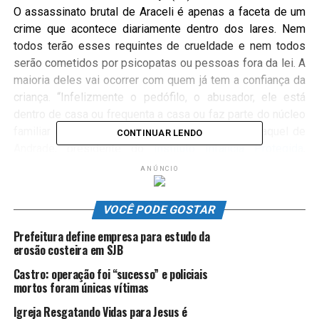
O assassinato brutal de Araceli é apenas a faceta de um
crime que acontece diariamente dentro dos lares. Nem
todos
ter
ão esses requintes de crueldade e nem todos
serão cometidos por psicopatas ou pessoas fora da lei. A
maioria deles vai ocorrer com quem já tem a confiança da
criança. “Infelizmente o pedófilo, o abusador, ele está
dentro de casa ou frequenta a casa ou faz parte do núcleo
familiar em que aquele menor convive”, afirma Raquel de
CONTINUAR LENDO
Andrade, presidente do
Instituto Infância Protegida
,
organização não governamental (ONG) do Espírito Santo
ANÚNCIO
que dá amparo jurídico e psicológico a crianças,
adolescentes e adultos vítimas de violência sexual.
VOCÊ PODE GOSTAR
Foi exatamente o que aconteceu com M.C,
hoje
com 31
anos. “Não sei ao certo em qual idade começaram os
Prefeitura define empresa para estudo da
erosão costeira em SJB
abusos, tenho alguns
flashes
de cenas aos 8 ou 9 anos.
Um amigo do meu pai, devia
ter
seus 60 anos, alcoólatra
Castro: operação foi “sucesso” e policiais
e fumante (digo isso porque o cheiro dele não esqueço)
mortos foram únicas vítimas
me pegava em um canto, em churrascos nos finais de
Igreja Resgatando Vidas para Jesus é