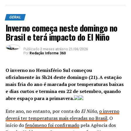
avó. A avó estava abusando da criança”, conta.
e um artefato explosivo.
Para se
ter
uma ideia do volume de abusos, de 2011 ao
GERAL
Os agentes também localizaram uma central de gatonet
primeiro semestre de 2019, foram registradas mais de
Inverno começa neste domingo no
clandestina, e equipes da Delegacia de Repressão aos
200 mil denúncias de violência sexual contra crianças e
Crimes Contra a Propriedade Imaterial (DRCPIM)
Brasil e terá impacto do El Niño
adolescentes, segundo dados da Ouvidoria Nacional dos
fecharam uma loja de multimarcas com dezenas de
Direitos Humanos, por meio do serviço Disque 100.
produtos falsificados.
Publicado
2 meses atrás
no
21/06/2026
Por
Redação Informe 360
Equipes do Batalhão de Polícia do Choque (BPChq)
ANÚNCIO
da Polícia Militar apreenderam seis fuzis ao longo
O inverno no Hemisfério Sul começou
da ação, localizados na comunidade da Muzema, no
oficialmente às 5h24 deste domingo (21). A estação
Itanhangá, controlada pelo Comando Vermelho
. Em
mais fria do ano é marcada por temperaturas baixas
uma área de mata fechada,
três criminosos foram
e dias curtos e termina em 22 de setembro, quando
baleados e encaminhados a um hospital público na
abre espaço para a primavera.
Barra da Tijuca.
Como perceber
Este ano, no entanto, por conta do
El Niño
,
o inverno
deverá ter temperaturas mais elevadas no Brasil
. O
ANÚNCIO
início do
fenômeno foi confirmado
pela Agência dos