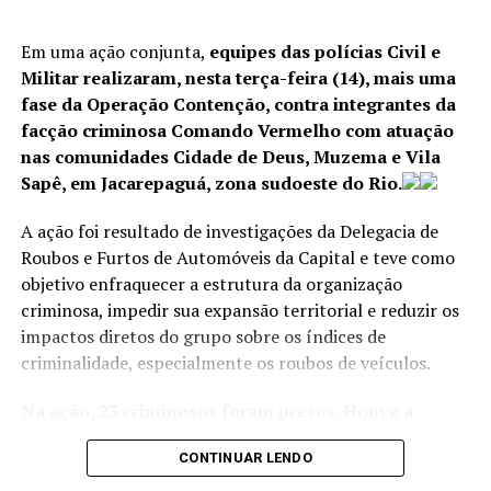
cheguei, ela me mostrou vídeos pornôs e prostitutas na
rua, me explicou o que era sexo porque eu ainda não
Em uma ação conjunta,
equipes das polícias Civil e
sabia bem. Me oferecia bebidas e drogas, fazia com que
Militar realizaram, nesta terça-feira (14), mais uma
eu me sentisse descolada e importante. Tive relações
fase da Operação Contenção, contra integrantes da
com o seu irmão, foi a minha primeira vez. Chorei assim
facção criminosa Comando Vermelho com atuação
que acabou.”, lembra. Depois disso, a amiga a convenceu
nas comunidades Cidade de Deus, Muzema e Vila
a manter relações com outras pessoas. Mesmo
Sapê, em Jacarepaguá, zona sudoeste do Rio.
traumatizada, M.C. acreditava que tinha se tornado
adulta e experiente. Só anos depois, percebeu que havia
A ação foi resultado de investigações da Delegacia de
sido aliciada. “Sinto que um pedaço de mim, que me
Roubos e Furtos de Automóveis da Capital e teve como
trazia inocência e vivacidade, foi roubado antes que eu
objetivo enfraquecer a estrutura da organização
tivesse consciência dele”, lamenta.
criminosa, impedir sua expansão territorial e reduzir os
impactos diretos do grupo sobre os índices de
A presidente do Instituto Infância Protegida vai além
criminalidade, especialmente os roubos de veículos.
quando diz que não existe perfil de abusador: embora a
maioria seja do sexo masculino, mulheres também
Na ação, 23 criminosos foram presos. Houve a
abusam, como babás, funcionárias de creche, mães, avós.
apreensão de material entorpecente, além de 200
“Um caso em especial que estamos cuidando é o de uma
CONTINUAR LENDO
cartuchos, 11 carregadores, 20 celulares, quatro
que mãe precisava trabalhar e deixou a criança com a
radiotransmissores, quatro motocicletas, um veículo