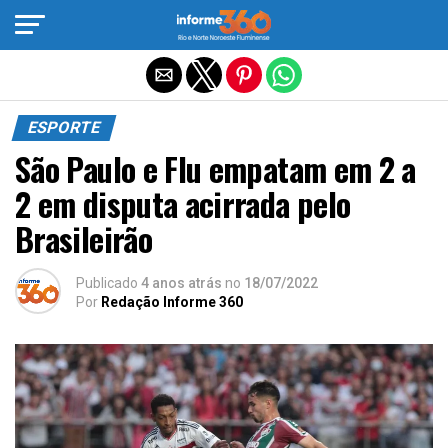
Sair da versão mobile
ESPORTE
São Paulo e Flu empatam em 2 a
2 em disputa acirrada pelo
Brasileirão
Publicado
4 anos atrás
no
18/07/2022
Por
Redação Informe 360