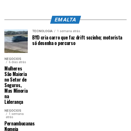
EM ALTA
TECNOLOGIA
1 semana atrás
BYD cria carro que faz drift sozinho; motorista
só desenha o percurso
NEGÓCIOS
6 dias atrás
Mulheres
São Maioria
no Setor de
Seguros,
Mas Minoria
na
Liderança
NEGÓCIOS
1 semana
atrás
Pernambucanas
Nomeia