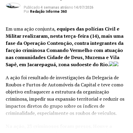
Publicado
4 semanas atrás
no
14/07/2026
Os primeiros minutos foram de falhas cruciais,
Por
Redação Informe 360
decisivas para a rede balançar. Aos seis, o volante
Mohannad Lashin demorou a decidir para que lado
Em uma ação conjunta,
equipes das polícias Civil e
sair jogando e foi desarmado na entrada da área por
Militar realizaram, nesta terça-feira (14), mais uma
Bruno Guimarães, que bateu na saída do goleiro
fase da Operação Contenção, contra integrantes da
Mostafa Shobeir.
facção criminosa Comando Vermelho com atuação
nas comunidades Cidade de Deus, Muzema e Vila
Quatro minutos depois, foi a vez de Marquinhos recuar
Sapê, em Jacarepaguá, zona sudoeste do Rio.
sem força para Alisson e o atacante Mostafa Abdelraouf,
conhecido pelo apelido Ziko em referência ao ídolo do
A ação foi resultado de investigações da Delegacia de
Flamengo, antecipar-se e aproveitar para empatar a
Roubos e Furtos de Automóveis da Capital e teve como
partida.
objetivo enfraquecer a estrutura da organização
criminosa, impedir sua expansão territorial e reduzir os
Aos 15 minutos, preocupação com Wesley. O lateral-
impactos diretos do grupo sobre os índices de
direito sentiu a virilha após uma finalização e teve de ser
criminalidade, especialmente os roubos de veículos.
substituído por Danilo. O ex-jogador do Flamengo,
atualmente na Roma (Itália), não segurou as lágrimas no
Na ação, 23 criminosos foram presos. Houve a
banco de reservas, ainda sem detalhes de uma possível