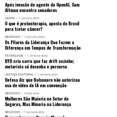
plataforma podem acessá-la por meio tanto do
Após invasão de agente da OpenAI, Sam
aplicativo para dispositivos móveis quanto pelo site
Altman encontra senadores
A Escola Âmbar + Ana Botafogo apresentou um
oficial.
espetáculo de Natal feito para gerar suspiros de “uau”.
SAÚDE
1 semana atrás
O que é protonterapia, aposta do Brasil
Entre luzes, magia e muita dança, o público foi
Para ver a mensagem enviada pela Receita Federal, o
para tratar câncer?
conduzido a uma experiência encantadora que celebrou
usuário deve acessar a parte
Minha área Gov.br
, no alto
o verdadeiro espírito natalino. Com coreografias que
da página à direita.
NEGÓCIOS
1 semana atrás
Os Pilares da Liderança Que Fazem a
emocionam e figurinos que brilham como a noite de
Diferença em Tempos de Transformação
Natal, os bailarinos transformam o palco em um mundo
de fantasia e encanto em cada movimento pensado para
ANÚNCIO
TECNOLOGIA
1 semana atrás
BYD cria carro que faz drift sozinho;
tocar o coração e renovar a esperança.
motorista só desenha o percurso
JUSTIÇA ELEITORAL
1 semana atrás
Defesa diz que Bolsonaro não autorizou
ANÚNCIO
uso de vídeo de IA em convenção
NEGÓCIOS
4 dias atrás
O governo federal esclarece que a comunicação
Mulheres São Maioria no Setor de
oficial é gratuita e sem o risco de fraudes
. As
Seguros, Mas Minoria na Liderança
informações diretas aos cidadãos têm o objetivo de
NEGÓCIOS
1 semana atrás
fortalecer “o acesso dos cidadãos a seus direitos e