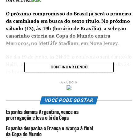
torcedores.
O próximo compromisso do Brasil já será o primeiro
da caminhada em busca do sexto título. No próximo
sábado (13), às 19h (horário de Brasília), a seleção
canarinho estreia na Copa do Mundo contra
Marrocos, no MetLife Stadium, em Nova Jersey.
No dia 19 de junho, às 21h30, o confronto será diante do
Haiti, no Lincoln Financial Field, na Filadélfia. No dia 24,
CONTINUAR LENDO
os brasileiros finalizam a participação no Grupo C
contra a Escócia, às 19h, no Hard Rock Stadium, em
ANÚNCIO
Miami.
Como esperado, Ancelotti promoveu várias
VOCÊ PODE GOSTAR
mudanças em relação ao time que iniciou a goleada
Espanha domina Argentina, vence na
contra o Panamá no domingo passado (31 de maio),
prorrogação e leva o bi da Copa
por 6 a 2, no Maracanã. Os zagueiros Léo Pereira e
Espanha despacha a França e avança à final
Bremer, o lateral-esquerdo Alex Sandro e os
da Copa do Mundo
atacantes Matheus Cunha e Luiz Henrique, titulares