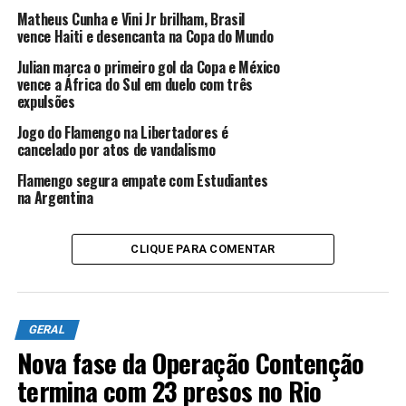
no Rio de Janeiro, deram lugar, respectivamente, a
Matheus Cunha e Vini Jr brilham, Brasil
vence Haiti e desencanta na Copa do Mundo
Ibãnez, Marquinhos, Lucas Paquetá e Igor Thiago
contra o Egito.
Julian marca o primeiro gol da Copa e México
vence a África do Sul em duelo com três
expulsões
O atacante Neymar, que se recupera de uma lesão na
panturrilha direita, sofrida na derrota do Santos para o
Jogo do Flamengo na Libertadores é
Coritiba, por 3 a 0, na Neo Química Arena, em São
cancelado por atos de vandalismo
Paulo, em 17 de maio, pelo Campeonato Brasileiro,
Flamengo segura empate com Estudiantes
sequer viajou para Cleveland. O camisa 10 permaneceu
na Argentina
em tratamento na concentração da seleção verde e
amarela, em Nova Jersey.
CLIQUE PARA COMENTAR
ANÚNCIO
GERAL
Nova fase da Operação Contenção
termina com 23 presos no Rio