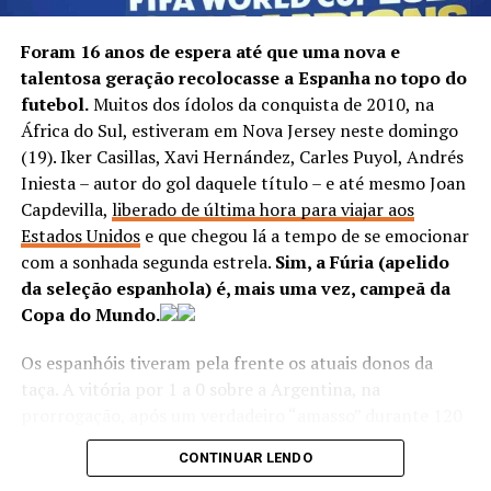
Foram 16 anos de espera até que uma nova e
talentosa geração recolocasse a Espanha no topo do
Vitória do Remo
futebol.
Muitos dos ídolos da conquista de 2010, na
África do Sul, estiveram em Nova Jersey neste domingo
Outra equipe a triunfar em casa foi o Remo, que bateu o
(19). Iker Casillas, Xavi Hernández, Carles Puyol, Andrés
Cruzeiro por 2 a 1 jogando no Baenão. A Raposa chegou
Iniesta – autor do gol daquele título – e até mesmo Joan
a abrir o placar com Rodolfo, mas o Leão ficou com a
Capdevilla,
liberado de última hora para viajar aos
vitória final graças a gols de Willian Oliveira (contra) e
Estados Unidos
e que chegou lá a tempo de se emocionar
Daniel Felipe.
com a sonhada segunda estrela.
Sim, a Fúria (apelido
da seleção espanhola) é, mais uma vez, campeã da
Copa do Mundo.
ANÚNCIO
Os espanhóis tiveram pela frente os atuais donos da
taça. A vitória por 1 a 0 sobre a Argentina, na
prorrogação, após um verdadeiro “amasso” durante 120
minutos de jogo, colocou a seleção europeia no grupo
CONTINUAR LENDO
seleto de bicampeões mundiais, que também tem