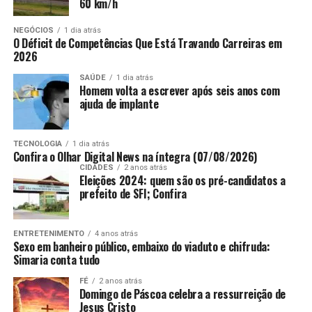
60 km/h
O adversário da Noruega nas quartas de final será
ANÚNCIO
conhecido ainda neste domingo.
A partir de 21h
NEGÓCIOS
1 dia atrás
O Déficit de Competências Que Está Travando Carreiras em
(horário de Brasília), o México pega a Inglaterra no
2026
Estádio Azteca.
Quem passar no confronto da capital
mexicana encara a seleção nórdica no próximo sábado
SAÚDE
1 dia atrás
Homem volta a escrever após seis anos com
(11), às 18h, em Miami (Estados Unidos).
ajuda de implante
Falta de efetividade
TECNOLOGIA
1 dia atrás
Confira o Olhar Digital News na íntegra (07/08/2026)
Como tinha dado a entender na entrevista coletiva do
CIDADES
2 anos atrás
último sábado (4),
Ancelotti escolheu Gabriel
Eleições 2024: quem são os pré-candidatos a
Martinelli para o lugar de Lucas Paquetá – fora
prefeito de SFI; Confira
devido a uma lesão no músculo posterior da coxa
esquerda.
ENTRETENIMENTO
4 anos atrás
Sexo em banheiro público, embaixo do viaduto e chifruda:
Simaria conta tudo
ANÚNCIO
FÉ
2 anos atrás
Domingo de Páscoa celebra a ressurreição de
Jesus Cristo