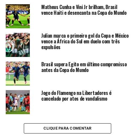
melhor para a etapa final, mas quem chegou ao gol
Matheus Cunha e Vini Jr brilham, Brasil
foram os visitantes. Aos 11 minutos Alex Silva avançou
vence Haiti e desencanta na Copa do Mundo
pela direita com muita liberdade e cruzou rasteiro para
o meio da área, onde Pablo Dyego aproveitou apagão da
defesa do Tricolor e não perdoou.
Julian marca o primeiro gol da Copa e México
vence a África do Sul em duelo com três
expulsões
ANÚNCIO
Brasil supera Egito em último compromisso
antes da Copa do Mundo
Jogo do Flamengo na Libertadores é
A equipe das Laranjeiras sentiu o resultado, e passou a
cancelado por atos de vandalismo
dar espaços ao adversário. Até que aos 16 minutos
Willian Bigode foi derrubado na grande área e o árbitro
marcou pênalti. Após muita reclamação dos jogadores
do Vila Nova, Ganso cobrou com categoria para
CLIQUE PARA COMENTAR
descontar.