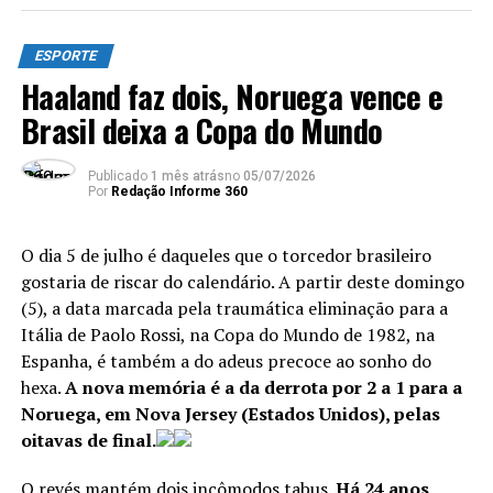
ESPORTE
Haaland faz dois, Noruega vence e
Brasil deixa a Copa do Mundo
Publicado
1 mês atrás
no
05/07/2026
Por
Redação Informe 360
O dia 5 de julho é daqueles que o torcedor brasileiro
gostaria de riscar do calendário. A partir deste domingo
(5), a data marcada pela traumática eliminação para a
Itália de Paolo Rossi, na Copa do Mundo de 1982, na
Soccer Football – FIFA World Cup 2026 – Final – Spain v
Espanha, é também a do adeus precoce ao sonho do
Argentina – New York/New Jersey Stadium, East
hexa.
A nova memória é a da derrota por 2 a 1 para a
Rutherford, New Jersey, U.S. – July 19, 2026 Spain’s
Noruega, em Nova Jersey (Estados Unidos), pelas
Rodri lifts the trophy with teammates after winning the
oitavas de final.
World Cup REUTERS/Kai Pfaffenbach –
REUTERS/Kai
O revés mantém dois incômodos tabus.
Há 24 anos,
Pfaffenbach/Proibida reprodução