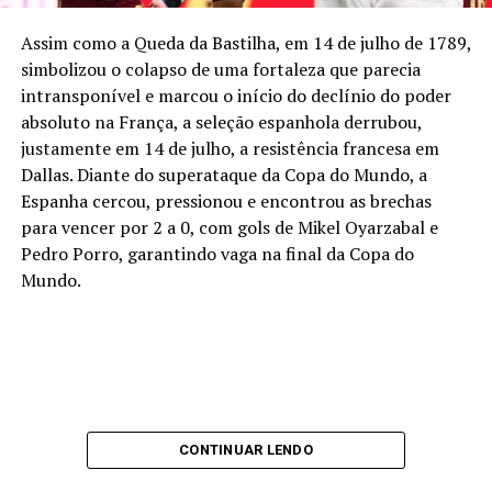
elenco, como o volante Rodri (terá 34 anos) ou o lateral
Marc Cucurella (32), podem muito bem chegar lá.
Assim como a Queda da Bastilha, em 14 de julho de 1789,
simbolizou o colapso de uma fortaleza que parecia
E o que dizer de Lamine Yamal? O atacante de 19
intransponível e marcou o início do declínio do poder
anos é o mais jovem campeão mundial desde
absoluto na França, a seleção espanhola derrubou,
Ronaldo, que tinha 17 anos no tetra, em 1994.
justamente em 14 de julho, a resistência francesa em
Detalhe: o brasileiro nem a campo foi naquela
Dallas. Diante do superataque da Copa do Mundo, a
campanha, enquanto Yamal é simplesmente a
Espanha cercou, pressionou e encontrou as brechas
estrela da companhia espanhola – apesar de atuação
para vencer por 2 a 0, com gols de Mikel Oyarzabal e
discreta neste domingo. O craque se tornou,
Pedro Porro, garantindo vaga na final da Copa do
também, o quarto mais novo da história a vencer
Mundo.
uma Copa. O líder da estatística? Pelé, na Suécia, em
1958, com 17 anos e 249 dias.
ANÚNCIO
CONTINUAR LENDO