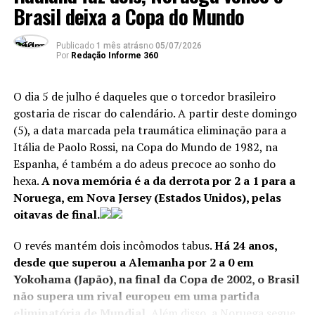
Brasil deixa a Copa do Mundo
ANÚNCIO
Publicado
1 mês atrás
no
05/07/2026
Por
Redação Informe 360
O dia 5 de julho é daqueles que o torcedor brasileiro
gostaria de riscar do calendário. A partir deste domingo
(5), a data marcada pela traumática eliminação para a
Itália de Paolo Rossi, na Copa do Mundo de 1982, na
Espanha, é também a do adeus precoce ao sonho do
hexa.
A nova memória é a da derrota por 2 a 1 para a
Noruega, em Nova Jersey (Estados Unidos), pelas
oitavas de final.
O revés mantém dois incômodos tabus.
Há 24 anos,
desde que superou a Alemanha por 2 a 0 em
Yokohama (Japão), na final da Copa de 2002, o Brasil
não supera um rival europeu em uma partida
eliminatória de Mundial.
Além disso, a Noruega segue