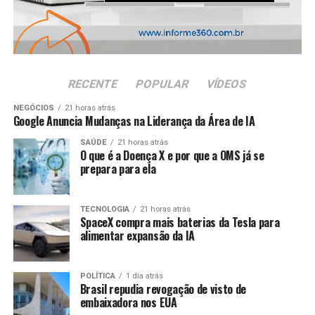
Ele, porém, foi ultrapassado no último sábado (18) pelo
mexicana encara a seleção nórdica no próximo sábado
também atacante
Kylian Mbappé
. O francês chegou a 22
(11), às 18h, em Miami (Estados Unidos).
gols na derrota por 6 a 4 para a Inglaterra, em Miami
(Estados Unidos), na disputa do terceiro lugar.
Falta de efetividade
RECENTE
POPULAR
VÍDEOS
Como tinha dado a entender na entrevista coletiva do
último sábado (4),
Ancelotti escolheu Gabriel
NEGÓCIOS
21 horas atrás
Google Anuncia Mudanças na Liderança da Área de IA
ANÚNCIO
Martinelli para o lugar de Lucas Paquetá – fora
devido a uma lesão no músculo posterior da coxa
SAÚDE
21 horas atrás
O que é a Doença X e por que a OMS já se
esquerda.
prepara para ela
ANÚNCIO
TECNOLOGIA
21 horas atrás
SpaceX compra mais baterias da Tesla para
alimentar expansão da IA
POLÍTICA
1 dia atrás
Brasil repudia revogação de visto de
embaixadora nos EUA