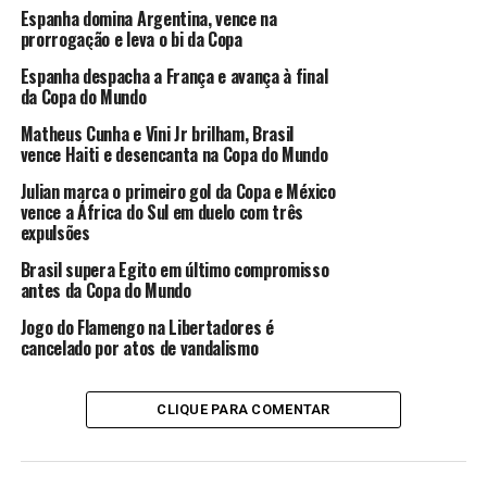
empate do Botafogo saiu em vacilo da defesa do
Espanha domina Argentina, vence na
Atlético-GO. Já aos 50 minutos do segundo tempo,
prorrogação e leva o bi da Copa
Saravia cruza e Leandro Barcia desvia para o gol de sua
Espanha despacha a França e avança à final
própria equipe.
da Copa do Mundo
Quem venceu neste domingo foi o Cuiabá, que bateu o
Matheus Cunha e Vini Jr brilham, Brasil
Juventude por 1 a 0 graças a gol em cobrança de pênalti,
vence Haiti e desencanta na Copa do Mundo
já aos 38 minutos do segundo tempo, do veterano
Julian marca o primeiro gol da Copa e México
atacante Elton.
vence a África do Sul em duelo com três
expulsões
Brasil supera Egito em último compromisso
ANÚNCIO
antes da Copa do Mundo
Jogo do Flamengo na Libertadores é
cancelado por atos de vandalismo
CLIQUE PARA COMENTAR