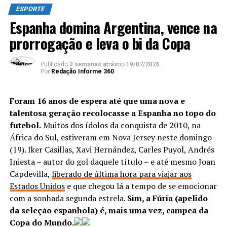
ESPORTE
Espanha domina Argentina, vence na
prorrogação e leva o bi da Copa
Edição:
Fábio Lisboa
Fonte:
AgenciaBrasil
Publicado
3 semanas atrás
no
19/07/2026
Por
Redação Informe 360
TÓPICOS RELACIONADOS:
DESTAQUE
ESPORTE
Foram 16 anos de espera até que uma nova e
ATÉ A PRÓXIMA
talentosa geração recolocasse a Espanha no topo do
Vasco supera a Ponte Preta em sua primeira vitória na
futebol.
Muitos dos ídolos da conquista de 2010, na
Série B
África do Sul, estiveram em Nova Jersey neste domingo
NÃO PERCA
(19). Iker Casillas, Xavi Hernández, Carles Puyol, Andrés
Fred garante vitória do Fluminense sobre o Vila Nova na
Iniesta – autor do gol daquele título – e até mesmo Joan
Copa do Brasil
Capdevilla,
liberado de última hora para viajar aos
Estados Unidos
e que chegou lá a tempo de se emocionar
com a sonhada segunda estrela.
Sim, a Fúria (apelido
da seleção espanhola) é, mais uma vez, campeã da
Copa do Mundo.