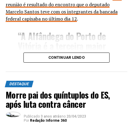
reunião é resultado do encontro que o deputado
Marcelo Santos teve com os integrantes da bancada
federal capixaba no último dia 12
.
“A Alfândega do Porto de
Vitória é a terceira maior
em volume de importações
CONTINUAR LENDO
e a segunda maior em valor
médio de Declarações de
Importação (DI) no Brasil.
DESTAQUE
Além disso, a unidade é
Morre pai dos quíntuplos do ES,
após luta contra câncer
responsável pelo controle
de 22 instalações e
Publicado
3 anos atrás
no
20/04/2023
recintos alfandegados no
Por
Redação Informe 360