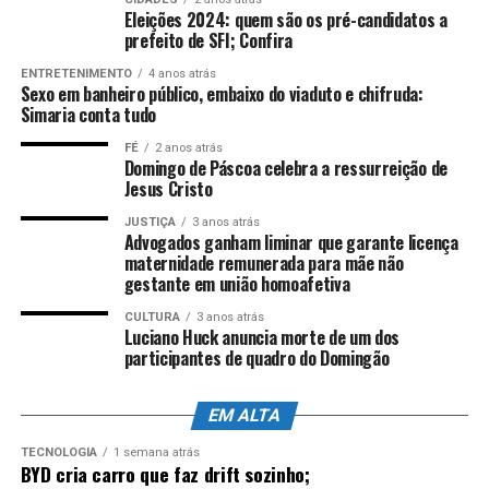
Fonte:
Comunicação ALES
Eleições 2024: quem são os pré-candidatos a
Por Redação web Ales,
prefeito de SFI; Confira
com informações da assessoria de imprensa e
edição de
Nicolle Expósito
Foto:
Lucas S.
ENTRETENIMENTO
4 anos atrás
Sexo em banheiro público, embaixo do viaduto e chifruda:
Costa/Arquivo Ales
Simaria conta tudo
FÉ
2 anos atrás
Domingo de Páscoa celebra a ressurreição de
ANÚNCIO
Jesus Cristo
JUSTIÇA
3 anos atrás
Advogados ganham liminar que garante licença
maternidade remunerada para mãe não
gestante em união homoafetiva
CULTURA
3 anos atrás
Luciano Huck anuncia morte de um dos
participantes de quadro do Domingão
EM ALTA
TECNOLOGIA
1 semana atrás
BYD cria carro que faz drift sozinho;