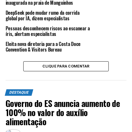
inaugurada na praia de Manguinhos
ANÚNCIO
DeepSeek pode mudar rumo da corrida
global por IA, dizem especialistas
Pessoas desconhecem riscos ao escanear a
íris, alertam especialistas
Eleita nova diretoria para a Costa Doce
Convention & Visitors Bureau
Fonte:
Folha Vitória
CLIQUE PARA COMENTAR
TÓPICOS RELACIONADOS:
DESTAQUE
FALÊNCIA
GERAL
ITAPEMIRIM
ATÉ A PRÓXIMA
Saúde mental: colaboradores merece atenção nos 365
DESTAQUE
dias do ano
Governo do ES anuncia aumento de
100% no valor do auxílio
NÃO PERCA
Candidatos ao Senado recebem propostas da indústria
alimentação