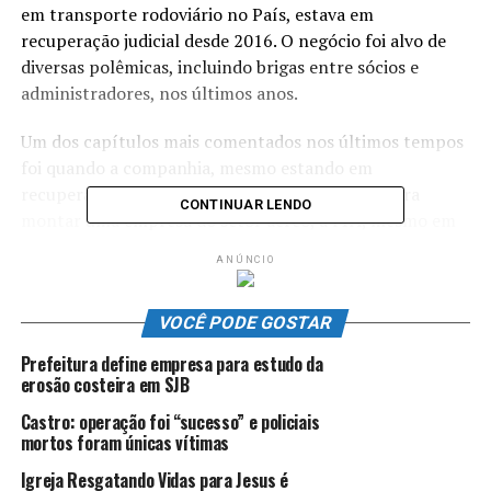
em transporte rodoviário no País, estava em
recuperação judicial desde 2016. O negócio foi alvo de
diversas polêmicas, incluindo brigas entre sócios e
administradores, nos últimos anos.
Um dos capítulos mais comentados nos últimos tempos
foi quando a companhia, mesmo estando em
recuperação judicial, conseguiu a autorização para
CONTINUAR LENDO
montar uma empresa do setor aéreo, a ITA, mesmo em
meio à pandemia de covid-19, um dos momentos de
ANÚNCIO
maior crise para o segmento.
Depois de anos em gestação, o negócio ficou no ar
VOCÊ PODE GOSTAR
somente por cinco meses, entre acusações de atrasos de
Prefeitura define empresa para estudo da
salário e de outros direitos de trabalhadores. No fim de
erosão costeira em SJB
2021, pouco antes do Natal, a empresa cancelou
Castro: operação foi “sucesso” e policiais
subitamente seus voos, deixando milhares de passageiro
mortos foram únicas vítimas
sem atendimento.
Igreja Resgatando Vidas para Jesus é