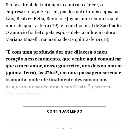
Espírito Santo e atuará em
Em fase final de tratamento contra o câncer, o
novos projetos portuários
empresário Jayme Reisen, pai dos quíntuplos capixabas
em execução, como o Porto
Laís, Beatriz, Bella, Benício e Jayme, morreu no final da
noite de quarta-feira (19), em um hospital de São Paulo.
da Imetame, com data de
O anúncio foi feito pela esposa dele, a influenciadora
início de operação para
Mariana Mazelli, na manhã desta quinta-feira (18).
2025. No ano passado, os
“É com uma profunda dor que dilacera o meu
portos capixabas
coração nesse momento, que venho aqui comunicar
movimentaram R$ 35
que o meu amor, nosso guerreiro, nos deixou ontem
(quinta-feira), às 23h45, em uma passagem serena e
bilhões em mercadorias e a
tranquila, onde ele finalmente descansou nos
possível transferência da
braços do nosso Senhor Jesus Cristo “, escreveu
Alfândega para o Rio de
Mariana Mazelli.
Janeiro pode gerar
prejuízos à competitividade
CONTINUAR LENDO
Jayme estava em fase final de
tratamento que só foi
possível graças a uma vaquinha online iniciada por
do estado”, afirmou o
Mariana
, para a realização de um procedimento de