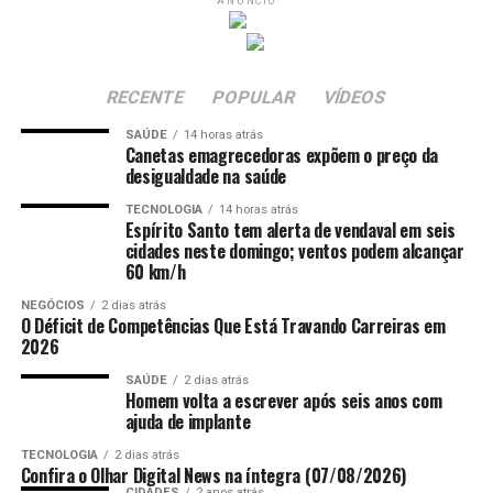
presidente da Assembleia
ANÚNCIO
transplante de células conhecido como “Car-T Cell
Legislativa.
Therapy”, com material colhido no Brasil, mas
manipulado em um laboratório nos Estados Unidos.
RECENTE
POPULAR
VÍDEOS
Diante desses números e da relevância da alfândega para
SAÚDE
14 horas atrás
o comércio exterior do estado, Marcelo Santos
Canetas emagrecedoras expõem o preço da
considera prejudicial o processo de regionalização
desigualdade na saúde
proposto, no qual diversos processos de trabalho,
TECNOLOGIA
14 horas atrás
dentre eles o despacho aduaneiro de mercadorias,
Espírito Santo tem alerta de vendaval em seis
cidades neste domingo; ventos podem alcançar
seriam direcionados à unidade do Rio de Janeiro. Por
60 km/h
isso, o presidente da Assembleia Legislativa e
representantes do Sindiex pleiteiam a suspensão das
NEGÓCIOS
2 dias atrás
O Déficit de Competências Que Está Travando Carreiras em
ações no âmbito da 7ª Região Fiscal (SRRF07) com vista
2026
Foto: Reprodução/instagram Mariana Mazelli
a regionalização de processos de trabalho e atividades da
Alfândega do Porto de Vitória/ES para a Alfândega da
SAÚDE
2 dias atrás
Homem volta a escrever após seis anos com
Receita Federal do Brasil do Porto do Rio de Janeiro –
ajuda de implante
ALF/RJO, de modo a não prejudicar o comércio exterior
TECNOLOGIA
2 dias atrás
do estado.
Confira o Olhar Digital News na íntegra (07/08/2026)
CIDADES
2 anos atrás