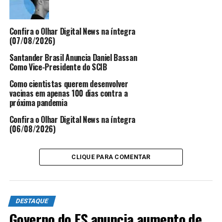
verdade, apenas uma sugestão. Os demais formulários
são todos recheados com muitos elogios.
Confira o Olhar Digital News na íntegra
(07/08/2026)
Santander Brasil Anuncia Daniel Bassan
ANÚNCIO
Como Vice-Presidente do SCIB
Como cientistas querem desenvolver
vacinas em apenas 100 dias contra a
próxima pandemia
Confira o Olhar Digital News na íntegra
(06/08/2026)
“Elogio toda a equipe do hospital, que me atenderam
superbem. Equipe maravilhosa! Que Deus abençoe a cada
um que me acompanhou e que me ajudou com a chegada
CLIQUE PARA COMENTAR
do meu pequeno. Mamãe e papai estão superfelizes”,
escreveu uma paciente.
DESTAQUE
“Um primor de equipe!”, destacou uma outra mamãe,
Governo do ES anuncia aumento de
que completou: “Amei toda a estrutura…Obrigada,