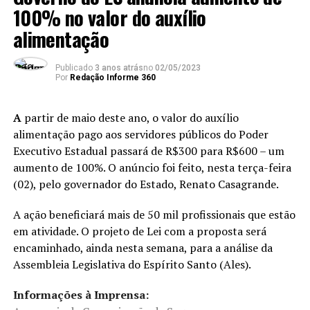
equipe, por todo apoio e amor dedicados às vidas que
100% no valor do auxílio
vocês trazem e deixam rastro de alegria e felicidade”,
alimentação
frisou.
Publicado
3 anos atrás
no
02/05/2023
Curso de Gestantes
Por
Redação Informe 360
As notícias boas não param por aí: No dia 14 de maio,
A
partir de maio deste ano, o valor do auxílio
das 14 às 18 horas, a equipe do Hospital Municipal
alimentação pago aos servidores públicos do Poder
Materno Infantil vai ministrar o primeiro Curso de
Executivo Estadual passará de R$300 para R$600 – um
Gestantes da unidade. Será no hospital mesmo, com
aumento de 100%. O anúncio foi feito, nesta terça-feira
inscrições prévias, que deverão ser realizadas a partir do
(02), pelo governador do Estado, Renato Casagrande.
dia 18 de abril, através do telefone 3500-1500.
A ação beneficiará mais de 50 mil profissionais que estão
em atividade. O projeto de Lei com a proposta será
ANÚNCIO
encaminhado, ainda nesta semana, para a análise da
Assembleia Legislativa do Espírito Santo (Ales).
Informações à Imprensa: