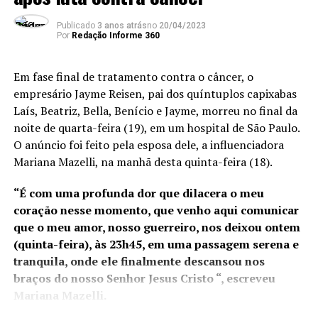
de 22 instalações e
Publicado
3 anos atrás
no
20/04/2023
recintos alfandegados no
Por
Redação Informe 360
Espírito Santo e atuará em
Em fase final de tratamento contra o câncer, o
novos projetos portuários
empresário Jayme Reisen, pai dos quíntuplos capixabas
em execução, como o Porto
Laís, Beatriz, Bella, Benício e Jayme, morreu no final da
noite de quarta-feira (19), em um hospital de São Paulo.
da Imetame, com data de
O anúncio foi feito pela esposa dele, a influenciadora
início de operação para
Mariana Mazelli, na manhã desta quinta-feira (18).
2025. No ano passado, os
“É com uma profunda dor que dilacera o meu
portos capixabas
coração nesse momento, que venho aqui comunicar
movimentaram R$ 35
que o meu amor, nosso guerreiro, nos deixou ontem
(quinta-feira), às 23h45, em uma passagem serena e
bilhões em mercadorias e a
tranquila, onde ele finalmente descansou nos
possível transferência da
braços do nosso Senhor Jesus Cristo “, escreveu
Alfândega para o Rio de
Mariana Mazelli.