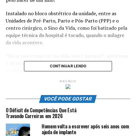
pelo bater de um sino!
Instalado no bloco obstétrico da unidade, entre as
Unidades de Pré-Parto, Parto e Pós-Parto (PPP) e o
centro cirúrgico, o Sino da Vida, como foi batizado pela
equipe técnica do hospital é tocado, quando o milagre
da vida acontece.
“Só se nasce uma vez na vida, não é mesmo?”, questiona
o diretor técnico do HMMI, Eduardo Pereira, que
CONTINUAR LENDO
explica: “Assim que o bebê vem ao mundo, algum
familiar toca o sino. É uma festa! As famílias estão
ANÚNCIO
amando. O anúncio de um nascimento feito pelo pai,
pela avó parte desse conceito de celebrar em família o
VOCÊ PODE GOSTAR
nascimento”, arremata.
O Déficit de Competências Que Está
A implantação do serviço de ouvidoria é outra novidade,
Travando Carreiras em 2026
no Materno Infantil. Nos 10 primeiros dias, 30
Homem volta a escrever após seis anos com
pacientes, ou seus familiares, já deixaram, por escrito,
ajuda de implante
comentários positivos sobre os serviços prestados. Na