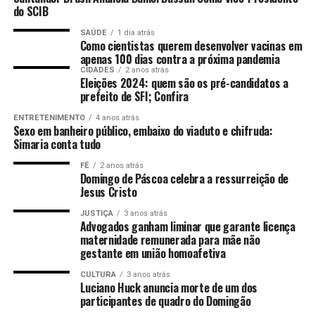
do SCIB
Receita Federal do Brasil do Porto do Rio de Janeiro –
ALF/RJO, de modo a não prejudicar o comércio exterior
SAÚDE
1 dia atrás
Como cientistas querem desenvolver vacinas em
do estado.
apenas 100 dias contra a próxima pandemia
CIDADES
2 anos atrás
Fonte:
Comunicação ALES
Por Redação web Ales,
Eleições 2024: quem são os pré-candidatos a
com informações da assessoria de imprensa e
prefeito de SFI; Confira
edição de
Nicolle Expósito
Foto:
Lucas S.
ENTRETENIMENTO
4 anos atrás
Costa/Arquivo Ales
Sexo em banheiro público, embaixo do viaduto e chifruda:
Simaria conta tudo
FÉ
2 anos atrás
Domingo de Páscoa celebra a ressurreição de
ANÚNCIO
Jesus Cristo
JUSTIÇA
3 anos atrás
Advogados ganham liminar que garante licença
maternidade remunerada para mãe não
gestante em união homoafetiva
CULTURA
3 anos atrás
Luciano Huck anuncia morte de um dos
participantes de quadro do Domingão