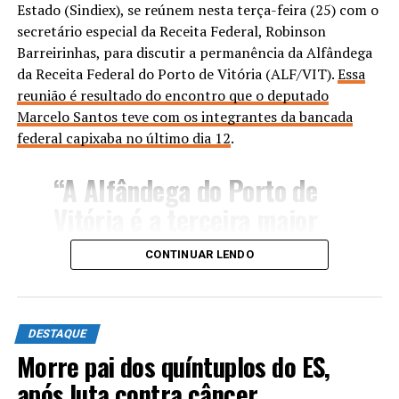
Estado (Sindiex), se reúnem nesta terça-feira (25) com o
secretário especial da Receita Federal, Robinson
Barreirinhas, para discutir a permanência da Alfândega
ANÚNCIO
da Receita Federal do Porto de Vitória (ALF/VIT).
Essa
reunião é resultado do encontro que o deputado
Marcelo Santos teve com os integrantes da bancada
federal capixaba no último dia 12
.
“A Alfândega do Porto de
TÓPICOS RELACIONADOS:
DESTAQUE
Vitória é a terceira maior
em volume de importações
ATÉ A PRÓXIMA
Processo Seletivo para auxiliar de secretaria: confira o
CONTINUAR LENDO
e a segunda maior em valor
resultado parcial
médio de Declarações de
NÃO PERCA
Nova Estação de Tratamento de Esgoto vai beneficiar 20
Importação (DI) no Brasil.
mil moradores de Aracruz
DESTAQUE
Além disso, a unidade é
Morre pai dos quíntuplos do ES,
após luta contra câncer
responsável pelo controle