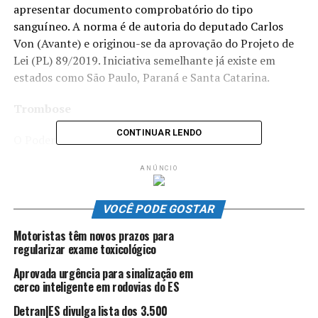
apresentar documento comprobatório do tipo
sanguíneo. A norma é de autoria do deputado Carlos
Von (Avante) e originou-se da aprovação do Projeto de
Lei (PL) 89/2019. Iniciativa semelhante já existe em
estados como São Paulo, Paraná e Santa Catarina.
Trombose
CONTINUAR LENDO
O Poder Executivo também sancionou a Lei
11.315/2021, que institui a Semana Estadual de
ANÚNCIO
Prevenção e Combate à Trombose, a ser comemorada,
anualmente, na segunda semana do mês de outubro. A
norma é oriunda do PL 521/2020, do deputado Doutor
VOCÊ PODE GOSTAR
Hércules (MDB), e altera a Lei 11.212/2020, que
Motoristas têm novos prazos para
consolida o calendário estadual comemorativo de
regularizar exame toxicológico
relevantes datas e de assuntos de interesse público.
Aprovada urgência para sinalização em
cerco inteligente em rodovias do ES
Detran|ES divulga lista dos 3.500
ANÚNCIO