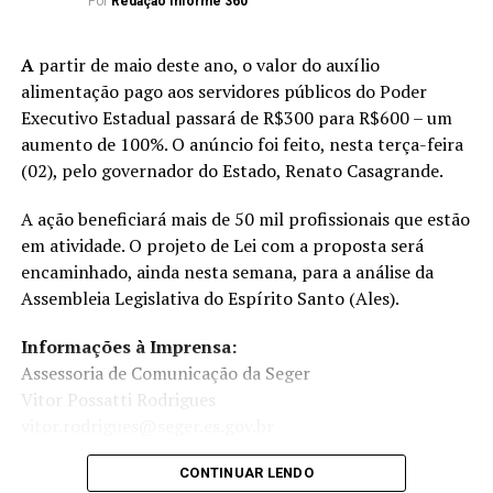
causas de morte no mundo, atrás apenas do infarto do
Por
Redação Informe 360
miocárdio e do acidente vascular encefálico (AVC).
A
partir de maio deste ano, o valor do auxílio
Festival
alimentação pago aos servidores públicos do Poder
Executivo Estadual passará de R$300 para R$600 – um
Outra medida que altera o Calendário Oficial do Estado é
aumento de 100%. O anúncio foi feito, nesta terça-feira
a Lei 11.316/2021, que institui o Celebrai Festival, a ser
(02), pelo governador do Estado, Renato Casagrande.
realizado, anualmente, no mês de janeiro, em
Marataízes. A nova lei origina-se do PL 531/2020, do
A ação beneficiará mais de 50 mil profissionais que estão
deputado Pr. Marcos Mansur (PSDB).
em atividade. O projeto de Lei com a proposta será
encaminhado, ainda nesta semana, para a análise da
Assembleia Legislativa do Espírito Santo (Ales).
ANÚNCIO
Informações à Imprensa:
Assessoria de Comunicação da Seger
Vitor Possatti Rodrigues
vitor.rodrigues@seger.es.gov.br
CONTINUAR LENDO
De acordo com Mansur, o festival acontece há dez anos,