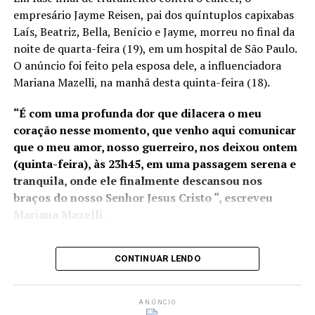
Iluminação mais moderna e econômica na Avenida Lagoa
novos projetos portuários
empresário Jayme Reisen, pai dos quíntuplos capixabas
Juara
em execução, como o Porto
Laís, Beatriz, Bella, Benício e Jayme, morreu no final da
NÃO PERCA
noite de quarta-feira (19), em um hospital de São Paulo.
da Imetame, com data de
Música ao vivo e doações durante vacinação na Serra
O anúncio foi feito pela esposa dele, a influenciadora
início de operação para
Mariana Mazelli, na manhã desta quinta-feira (18).
2025. No ano passado, os
“É com uma profunda dor que dilacera o meu
portos capixabas
coração nesse momento, que venho aqui comunicar
movimentaram R$ 35
que o meu amor, nosso guerreiro, nos deixou ontem
(quinta-feira), às 23h45, em uma passagem serena e
bilhões em mercadorias e a
tranquila, onde ele finalmente descansou nos
possível transferência da
braços do nosso Senhor Jesus Cristo “, escreveu
Alfândega para o Rio de
Mariana Mazelli.
Janeiro pode gerar
prejuízos à competitividade
CONTINUAR LENDO
Jayme estava em fase final de
tratamento que só foi
possível graças a uma vaquinha online iniciada por
do estado”, afirmou o
Mariana
, para a realização de um procedimento de
presidente da Assembleia
ANÚNCIO
transplante de células conhecido como “Car-T Cell