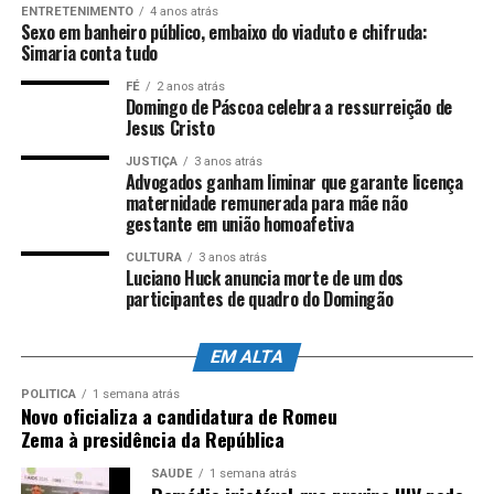
ENTRETENIMENTO
4 anos atrás
com informações da assessoria de imprensa e
Sexo em banheiro público, embaixo do viaduto e chifruda:
edição de
Nicolle Expósito
Foto:
Lucas S.
Simaria conta tudo
Costa/Arquivo Ales
FÉ
2 anos atrás
Domingo de Páscoa celebra a ressurreição de
Jesus Cristo
ANÚNCIO
JUSTIÇA
3 anos atrás
Advogados ganham liminar que garante licença
maternidade remunerada para mãe não
gestante em união homoafetiva
CULTURA
3 anos atrás
Luciano Huck anuncia morte de um dos
participantes de quadro do Domingão
EM ALTA
POLÍTICA
1 semana atrás
Novo oficializa a candidatura de Romeu
Zema à presidência da República
SAÚDE
1 semana atrás