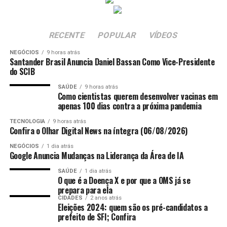
Legislativa.
Therapy”, com material colhido no Brasil, mas
manipulado em um laboratório nos Estados Unidos.
RECENTE
POPULAR
VÍDEOS
Diante desses números e da relevância da alfândega para
NEGÓCIOS
9 horas atrás
o comércio exterior do estado, Marcelo Santos
Santander Brasil Anuncia Daniel Bassan Como Vice-Presidente
considera prejudicial o processo de regionalização
do SCIB
proposto, no qual diversos processos de trabalho,
SAÚDE
9 horas atrás
dentre eles o despacho aduaneiro de mercadorias,
Como cientistas querem desenvolver vacinas em
apenas 100 dias contra a próxima pandemia
seriam direcionados à unidade do Rio de Janeiro. Por
isso, o presidente da Assembleia Legislativa e
TECNOLOGIA
9 horas atrás
Confira o Olhar Digital News na íntegra (06/08/2026)
representantes do Sindiex pleiteiam a suspensão das
ações no âmbito da 7ª Região Fiscal (SRRF07) com vista
NEGÓCIOS
1 dia atrás
Foto: Reprodução/instagram Mariana Mazelli
a regionalização de processos de trabalho e atividades da
Google Anuncia Mudanças na Liderança da Área de IA
Alfândega do Porto de Vitória/ES para a Alfândega da
SAÚDE
1 dia atrás
Receita Federal do Brasil do Porto do Rio de Janeiro –
O que é a Doença X e por que a OMS já se
prepara para ela
ALF/RJO, de modo a não prejudicar o comércio exterior
CIDADES
2 anos atrás
do estado.
Eleições 2024: quem são os pré-candidatos a
prefeito de SFI; Confira
Fonte:
Comunicação ALES
Por Redação web Ales,