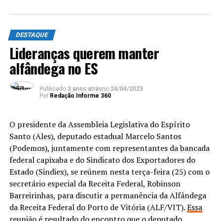
atraindo turistas para o município. O parlamentar
também alegou que o evento possui um forte apelo
social, já que durante os três dias de apresentações são
DESTAQUE
recolhidas doações de leite para crianças de zero a 6
Lideranças querem manter
anos que vivem na região.
alfândega no ES
Rodovia das Paneleiras
Publicado
3 anos atrás
no
24/04/2023
A Lei 11.317/2021, também publicada nesta segunda-
Por
Redação Informe 360
feira, denomina Rodovia das Paneleiras o trecho de 2,9
km conhecido como Reta do Aeroporto, entre os bairros
O presidente da Assembleia Legislativa do Espírito
Jabour e Goiabeiras, em Vitória, e o viaduto do
Santo (Ales), deputado estadual Marcelo Santos
Contorno.
(Podemos), juntamente com representantes da bancada
federal capixaba e do Sindicato dos Exportadores do
A nova lei foi proposta pelo deputado Gandini
Estado (Sindiex), se reúnem nesta terça-feira (25) com o
(Cidadania) por meio do Projeto de Lei 82/2021 e é uma
secretário especial da Receita Federal, Robinson
homenagem às mulheres que trabalham na produção de
Barreirinhas, para discutir a permanência da Alfândega
panelas de barro, um dos símbolos da cultura capixaba.
da Receita Federal do Porto de Vitória (ALF/VIT).
Essa
reunião é resultado do encontro que o deputado