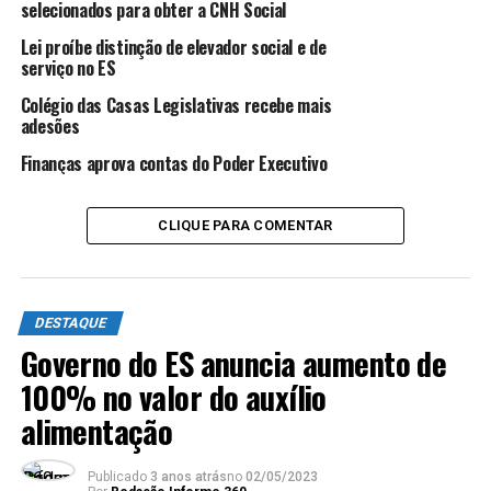
selecionados para obter a CNH Social
Lei proíbe distinção de elevador social e de
serviço no ES
Colégio das Casas Legislativas recebe mais
adesões
São objetivos da iniciativa aumentar a conscientização
Finanças aprova contas do Poder Executivo
sobre a trombose, reduzir o número de casos não
diagnosticados; incrementar medidas para prevenção
CLIQUE PARA COMENTAR
baseadas em evidências; incentivar sistemas de cuidados
da saúde de forma a criar estratégias para garantir a
prevenção, diagnóstico e tratamento, além de assegurar
os recursos adequados para essas ações e o apoio à
DESTAQUE
pesquisa para reduzir a carga da doença.
Governo do ES anuncia aumento de
100% no valor do auxílio
Durante a semana, as entidades de classe poderão
realizar diagnósticos, atendimentos preventivos,
alimentação
palestras e eventos que visem a esclarecimentos sobre a
doença que, segundo o deputado, é uma das principais
Publicado
3 anos atrás
no
02/05/2023