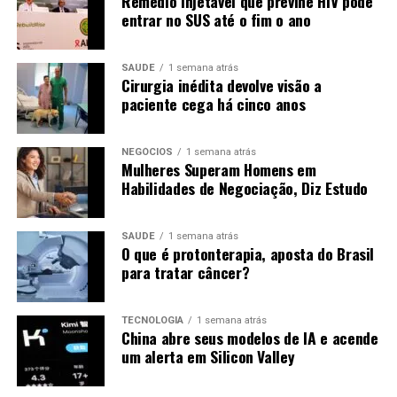
Remédio injetável que previne HIV pode
entrar no SUS até o fim o ano
SAÚDE
1 semana atrás
Cirurgia inédita devolve visão a
paciente cega há cinco anos
NEGÓCIOS
1 semana atrás
Mulheres Superam Homens em
Habilidades de Negociação, Diz Estudo
SAÚDE
1 semana atrás
O que é protonterapia, aposta do Brasil
para tratar câncer?
TECNOLOGIA
1 semana atrás
China abre seus modelos de IA e acende
um alerta em Silicon Valley