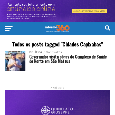
Todos os posts tagged "Cidades Capixabas"
POLÍTICA
3 anos atrás
Governador visita obras do Complexo de Saúde
do Norte em São Mateus
ANÚNCIO