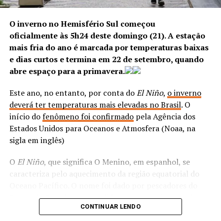
O inverno no Hemisfério Sul começou
oficialmente às 5h24 deste domingo (21). A estação
mais fria do ano é marcada por temperaturas baixas
e dias curtos e termina em 22 de setembro, quando
Segundo a Polícia Civil, a ação resulta de um trabalho de
abre espaço para a primavera.
inteligência que identificou a estrutura de atuação da
organização criminosa e sua influência sobre diversos
Este ano, no entanto, por conta do
El Niño
,
o inverno
crimes patrimoniais, como roubos e receptação de
deverá ter temperaturas mais elevadas no Brasil
. O
veículos. Esses automóveis eram usados em outras ações
início do
fenômeno foi confirmado
pela Agência dos
criminosas ou incorporados à logística da organização,
Estados Unidos para Oceanos e Atmosfera (Noaa, na
fortalecendo financeiramente o grupo e ampliando sua
sigla em inglês)
capacidade operacional.
O
El Niño
, que significa O Menino, em espanhol, se
“Os agentes reuniram elementos que revelaram uma
caracteriza pelo aquecimento da região equatorial do
divisão de funções entre os integrantes da quadrilha,
Oceano Pacífico. O nome foi dado por pescadores do
responsáveis por atividades como comércio de drogas,
Peru e do Equador que apelidaram o aquecimento das
CONTINUAR LENDO
vigilância armada, comunicação por rádio, segurança de
águas em referência ao Niño Jesus ou Menino Jesus.
lideranças e monitoramento dos acessos às