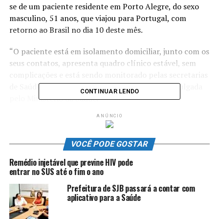
se de um paciente residente em Porto Alegre, do sexo
masculino, 51 anos, que viajou para Portugal, com
retorno ao Brasil no dia 10 deste mês.
“O paciente está em isolamento domiciliar, junto com os
seus contatos, apresenta quadro clínico estável, sem
complicações e está sendo monitorado pelas secretarias
de Saúde do estado e do município”, diz nota divulgada
CONTINUAR LENDO
pelo Ministério da Saúde.
ANÚNCIO
O ministério acrescenta que “todas as medidas de
contenção e controle foram adotadas imediatamente
após a comunicação de que se tratava de um caso
VOCÊ PODE GOSTAR
suspeito de
monkeypox
[varíola dos macacos, em inglês],
Remédio injetável que previne HIV pode
com o isolamento do paciente e rastreamento dos seus
entrar no SUS até o fim o ano
contatos, tanto nacionalmente quanto do voo
Prefeitura de SJB passará a contar com
internacional, que contou com o apoio da Agência
aplicativo para a Saúde
Nacional de Vigilância Sanitária (Anvisa)”.