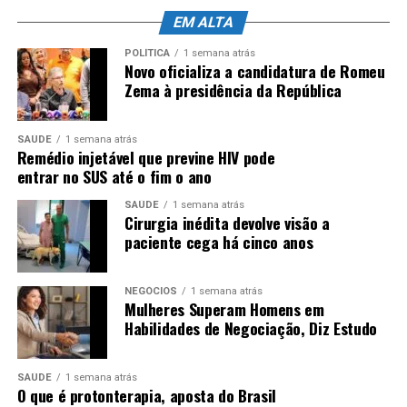
A prefeitura do Rio recomenda à população que não se
EM ALTA
desloque pelas regiões mais afetadas pela chuva. Veja
POLÍTICA
1 semana atrás
outras orientações:
Novo oficializa a candidatura de Romeu
Zema à presidência da República
Evite áreas sujeitas a alagamentos e/ou
deslizamentos;
SAÚDE
1 semana atrás
Remédio injetável que previne HIV pode
Não force a passagem de veículos em áreas
entrar no SUS até o fim o ano
alagadas;
SAÚDE
1 semana atrás
Em casos de ventos fortes e/ou chuvas com
Cirurgia inédita devolve visão a
descargas elétricas, evite ficar próximo a árvores
paciente cega há cinco anos
ou em áreas descampadas;
Verifique se há sinais de rachaduras em sua
NEGÓCIOS
1 semana atrás
Mulheres Superam Homens em
residência. Ao perceber trincas ou abalo na
Habilidades de Negociação, Diz Estudo
estrutura, acione a Defesa Civil pelo número 199 e
evite ficar em casa;
SAÚDE
1 semana atrás
Moradores de áreas de risco precisam ficar
O que é protonterapia, aposta do Brasil
atentos aos alertas sonoros. O acionamento das