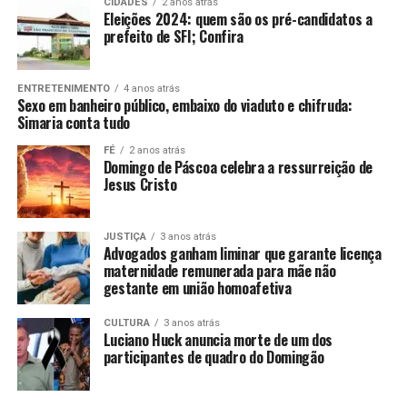
necessários para iniciar uma obra de contenção, com
CIDADES
2 anos atrás
Eleições 2024: quem são os pré-candidatos a
dependendo da localização. Na cidade mais ao sul do
implantação de sistema de drenagem, e a Comlurb
prefeito de SFI; Confira
Brasil, Chuí (RS), durante os meses de inverno, o Sol
removeu da encosta 70 toneladas de terra, com o apoio
nasce por volta das 7h30 e se põe por volta das 17h30,
de 15 caminhões, três pás carregadeiras e 50 garis.
assim, os dias têm menos de 10 horas de luz.
ENTRETENIMENTO
4 anos atrás
Sexo em banheiro público, embaixo do viaduto e chifruda:
Simaria conta tudo
Em Macapá, devido à localização exata na linha do
ANÚNCIO
Equador, o Sol nasce por volta das 6h15 e se põe às
FÉ
2 anos atrás
Domingo de Páscoa celebra a ressurreição de
18h15. A cidade não tem estações do ano bem definidas.
Jesus Cristo
Esses horários permanecem praticamente constantes o
ano todo, com variações de apenas alguns minutos.
JUSTIÇA
3 anos atrás
Advogados ganham liminar que garante licença
maternidade remunerada para mãe não
Na comunidade do Salgueiro, na Tijuca, na zona norte
gestante em união homoafetiva
da cidade, também foi registrado deslizamento de terra,
na Rua São Sebastião. Nenhum imóvel foi atingido e não
CULTURA
3 anos atrás
houve interdição de via.
Luciano Huck anuncia morte de um dos
participantes de quadro do Domingão
Recomendações