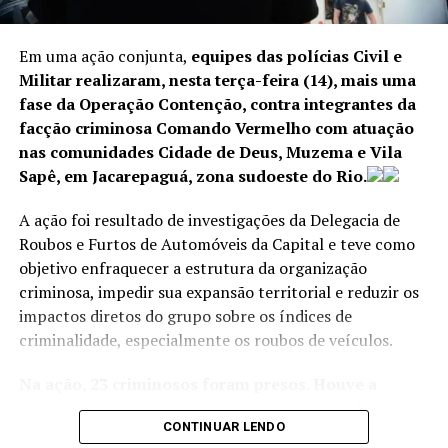
Em uma ação conjunta,
equipes das polícias Civil e
Militar realizaram, nesta terça-feira (14), mais uma
fase da Operação Contenção, contra integrantes da
facção criminosa Comando Vermelho com atuação
nas comunidades Cidade de Deus, Muzema e Vila
Sapê, em Jacarepaguá, zona sudoeste do Rio.
A ação foi resultado de investigações da Delegacia de
Roubos e Furtos de Automóveis da Capital e teve como
objetivo enfraquecer a estrutura da organização
criminosa, impedir sua expansão territorial e reduzir os
impactos diretos do grupo sobre os índices de
criminalidade, especialmente os roubos de veículos.
Na ação, 23 criminosos foram presos. Houve a
apreensão de material entorpecente, além de 200
CONTINUAR LENDO
cartuchos, 11 carregadores, 20 celulares, quatro