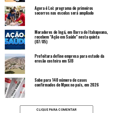
Casos no país
Agora é Lei: programa de primeiros
socorros nas escolas será ampliado
De acordo com o ministério, no momento, o Brasil
registra três casos confirmados, sendo dois em São
Paulo e um no Rio Grande do Sul. Estão em investigação
Moradores de Ingá, em Barra do Itabapoana,
seis casos suspeitos. Todos seguem isolados e em
recebem “Ação em Saúde” nesta quinta
monitoramento.
(07/05)
Prefeitura define empresa para estudo da
ANÚNCIO
erosão costeira em SJB
Sobe para 140 número de casos
confirmados de Mpox no país, em 2026
Edição: Kelly Oliveira Fonte: AgenciaBrasil
TÓPICOS RELACIONADOS:
BRASIL
DESTAQUE
GERAL
CLIQUE PARA COMENTAR