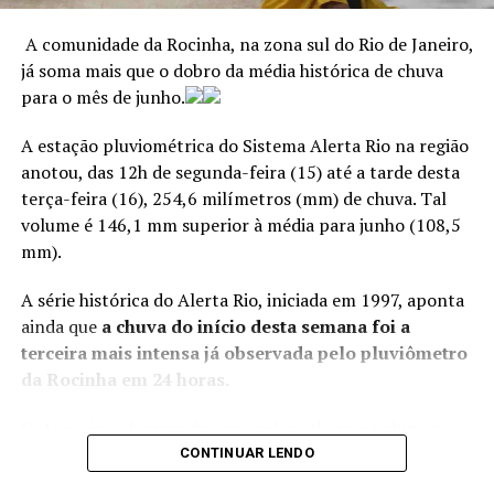
A comunidade da Rocinha, na zona sul do Rio de Janeiro,
>> Siga o canal da
Agência Brasil
no WhatsApp
já soma mais que o dobro da média histórica de chuva
ANÚNCIO
para o mês de junho.
Além de temperatura mais elevadas nessas regiões,
o fenômeno pode trazer mais chuvas
.
A estação pluviométrica do Sistema Alerta Rio na região
anotou, das 12h de segunda-feira (15) até a tarde desta
terça-feira (16), 254,6 milímetros (mm) de chuva. Tal
ANÚNCIO
volume é 146,1 mm superior à média para junho (108,5
Agencia Brasil
mm).
A série histórica do Alerta Rio, iniciada em 1997, aponta
ainda que
a chuva do início desta semana foi a
terceira mais intensa já observada pelo pluviômetro
da Rocinha em 24 horas.
“O El Niño favorece a ocorrência de mais chuvas na
região Sul, podendo causar eventos extremos de chuva,
Outros cinco bairros da zona sul receberam volumes
com chuva muito forte um curto período de tempo. O
significativos de chuva nas últimas horas. Os mais
CONTINUAR LENDO
inverno já é um período que chove na região Sul. Com
atingidos na região foram Jardim Botânico, Laranjeiras,