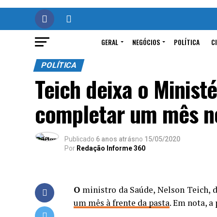
GERAL
NEGÓCIOS
POLÍTICA
C
POLÍTICA
Teich deixa o Minist
completar um mês n
Publicado
6 anos atrás
no
15/05/2020
Por
Redação Informe 360
O
ministro da Saúde, Nelson Teich, de
um mês à frente da pasta
. Em nota, a