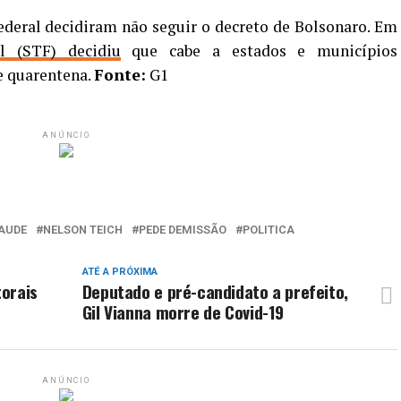
ederal decidiram não seguir o decreto de Bolsonaro. Em
l (STF) decidiu
que cabe a estados e municípios
e quarentena.
Fonte:
G1
ANÚNCIO
SAUDE
NELSON TEICH
PEDE DEMISSÃO
POLITICA
ATÉ A PRÓXIMA
torais
Deputado e pré-candidato a prefeito,
Gil Vianna morre de Covid-19
ANÚNCIO