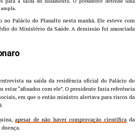
es para a saída do isolamento. O presidente defende uma
s ampla.
 no Palácio do Planalto nesta manhã. Ele esteve com
édio do Ministério da Saúde. A demissão foi anunciada
onaro
trevista na saída da residência oficial do Palácio do
 estar “afinados com ele”. O presidente fazia referência
ciais, em que o então ministro alertava para riscos da
.
quina,
apesar de não haver comprovação científica
da
a doença.