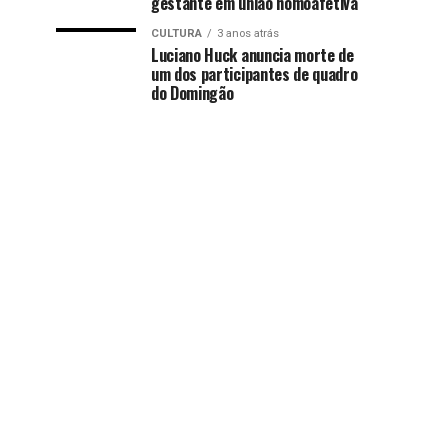
gestante em união homoafetiva
CULTURA
3 anos atrás
Luciano Huck anuncia morte de
um dos participantes de quadro
do Domingão