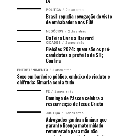
IA
POLÍTICA
2 dias atrás
Brasil repudia revogação de visto
de embaixadora nos EUA
NEGÓCIOS
2 dias atrás
Da Feira Livre a Harvard
CIDADES
2 anos atrás
Eleições 2024: quem são os pré-
candidatos a prefeito de SFI;
Confira
ENTRETENIMENTO
4 anos atrás
Sexo em banheiro público, embaixo do viaduto e
chifruda: Simaria conta tudo
FÉ
2 anos atrás
Domingo de Páscoa celebra a
ressurreição de Jesus Cristo
JUSTIÇA
3 anos atrás
Advogados ganham liminar que
garante licença maternidade
remunerada para mãe não